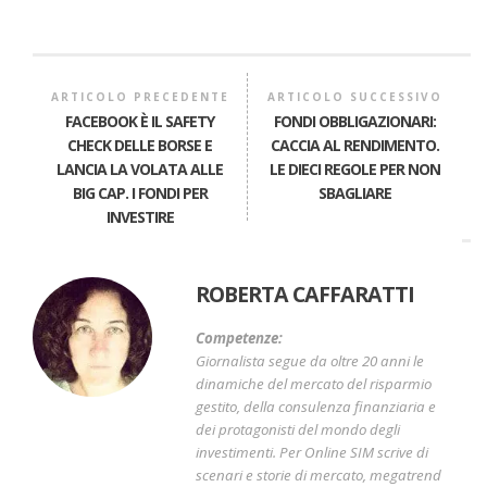
ARTICOLO PRECEDENTE
ARTICOLO SUCCESSIVO
FACEBOOK È IL SAFETY
FONDI OBBLIGAZIONARI:
CHECK DELLE BORSE E
CACCIA AL RENDIMENTO.
LANCIA LA VOLATA ALLE
LE DIECI REGOLE PER NON
BIG CAP. I FONDI PER
SBAGLIARE
INVESTIRE
ROBERTA CAFFARATTI
Competenze:
Giornalista segue da oltre 20 anni le
dinamiche del mercato del risparmio
gestito, della consulenza finanziaria e
dei protagonisti del mondo degli
investimenti. Per Online SIM scrive di
scenari e storie di mercato, megatrend