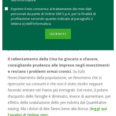
dell'Informativa.
secondo trimestre del 2014 era stata la diretta conseguenza
Esprimo il mio consenso al trattamento dei miei dati
della stretta fiscale che si basava tutta su un aumento dell’Iva
personali da parte di Online SIM S.p.A. per la finalità di
dal 5 all’8% allo scopo di contenere il debito pubblico,
profilazione secondo quanto indicato al paragrafo 2
lettera (c) dell'Informativa.
l’andamento più recente sembra indicare che
l’Abenomics, ossia il piano di riforme varato dal
ISCRIVITI
premier non sia così efficace.
Su cosa si basa? Le tre linee
guida sono: massicci aiuti monetari, impulso alla spesa
pubblica e importanti riforme economiche.
Il rallentamento della Cina ha giocato a sfavore,
consigliando prudenza alle imprese negli investimenti
e restano i problemi ormai cronici.
Su tutti
l’invecchiamento della popolazione, un fenomeno che si
ripercuote sui consumi e che non è stato risolto neppure
facendo entrare nel Paese più immigrati. Del resto, il potere
d’acquisto delle famiglie è diminuito, invece di aumentare, per
effetto della svalutazione dello yen indotta dal Quantitative
easing. Ma i dolori di Abe fanno bene alla Borsa. (
leggi qui
l’analisi di Online sim
).