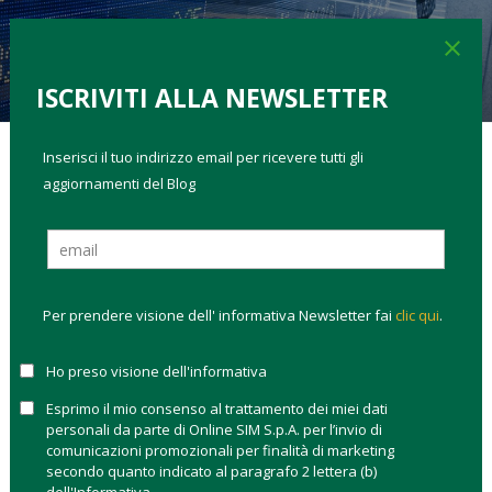
ROBERTA CAFFARATTI
·
18 NOVEMBRE 2015
close
0
0
3.2K
3
ISCRIVITI ALLA NEWSLETTER
Inserisci il tuo indirizzo email per ricevere tutti gli
aggiornamenti del Blog
TAGS:
come investire
Si chiama double dip, in gergo doppia recessione, e il
Giappone è riuscito a caderci dentro in un solo anno. Un
record per il premier Shinzo Abe
, che ha dovuto incassare
un secondo trimestre (l’anno fiscale si chiude in marzo) in una
Per prendere visione dell' informativa Newsletter fai
clic qui
.
contrazione del Pil dello 0,2% rispetto ad aprile-giugno,
quando il calo era stato dello 0,7%. E Abe ha dovuto prendere
Ho preso visione dell'informativa
atto che qualcosa non sta funzionando nel piano di stimoli
Esprimo il mio consenso al trattamento dei miei dati
varato dal governo a braccetto con la banca centrale.
personali da parte di Online SIM S.p.A. per l’invio di
comunicazioni promozionali per finalità di marketing
Dopo Russia, Canada e Brasile, anche il Paese orientale
secondo quanto indicato al paragrafo 2 lettera (b)
ripiomba così nel buio della crisi.
Ma se la recessione del