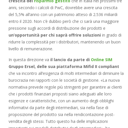
crescita del
risparmio gestito
che in Italia nei prossimi tre
anni, secondo i calcoli di PwC, dovrebbe avere una crescita
del 5,5% all’anno con un patrimonio atteso di 2.536 miliardi
entro il 2020. Non c’è dubbio però che ci sarà una maggiore
pressione sugli accordi di distribuzione dei prodotti e
un’opportunità per chi saprà offrire soluzioni
in grado di
ridurre la complessità per i distributori, mantenendo un buon
livello di remunerazione.
In questa direzione va
il lancio da parte di
Online SIM
Gruppo Ersel, delle sua piattaforma Mifid II compliant
che va incontro all’esigenza di molti intermediari di diminuire la
burocrazia nei rapporti con le società di gestione. «La nuova
normativa prevede regole più stringenti per garantire ai clienti
che i prodotti finanziari proposti siano adeguati alle loro
esigenze e caratteristiche, con un aumento degli obblighi
informativi da parte degli intermediari, sia nella fase di
proposizione del prodotto sia nella rendicontazione post-
vendita degli stessi. Tutto questo ha delle implicazioni