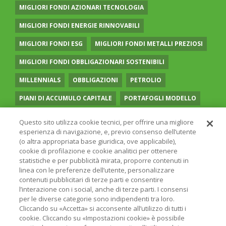
MIGLIORI FONDI AZIONARI TECNOLOGIA
MIGLIORI FONDI ENERGIE RINNOVABILI
MIGLIORI FONDI ESG
MIGLIORI FONDI METALLI PREZIOSI
MIGLIORI FONDI OBBLIGAZIONARI SOSTENIBILI
MILLENNIALS
OBBLIGAZIONI
PETROLIO
PIANI DI ACCUMULO CAPITALE
PORTAFOGLI MODELLO
PREVIDENZA COMPLEMENTARE
RECESSIONE
Questo sito utilizza cookie tecnici, per offrire una migliore
esperienza di navigazione, e, previo consenso dell’utente
RISPARMIO GESTITO
SOCIAL MEDIA
STILE VALUE
(o altra appropriata base giuridica, ove applicabile),
cookie di profilazione e cookie analitici per ottenere
TASSI
UGUAGLIANZA DI GENERE
VOLATILITÀ
statistiche e per pubblicità mirata, proporre contenuti in
linea con le preferenze dell’utente, personalizzare
contenuti pubblicitari di terze parti e consentire
l’interazione con i social, anche di terze parti. I consensi
per le diverse categorie sono indipendenti tra loro.
Cliccando su «Accetta» si acconsente all’utilizzo di tutti i
© 2026 ONLINE SIM - ONLINE SIM È UNA SOCIETÀ DEL
cookie. Cliccando su «Impostazioni cookie» è possibile
GRUPPO BANCARIO
ERSEL
- P.IVA 12927410154