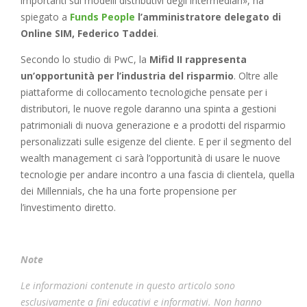
importanti sui modelli distributivi degli intermediari», ha
spiegato a
Funds People
l’amministratore delegato di
Online SIM, Federico Taddei
.
Secondo lo studio di PwC, la
Mifid II rappresenta
un’opportunità per l’industria del risparmio
. Oltre alle
piattaforme di collocamento tecnologiche pensate per i
distributori, le nuove regole daranno una spinta a gestioni
patrimoniali di nuova generazione e a prodotti del risparmio
personalizzati sulle esigenze del cliente. E per il segmento del
wealth management ci sarà l’opportunità di usare le nuove
tecnologie per andare incontro a una fascia di clientela, quella
dei Millennials, che ha una forte propensione per
l’investimento diretto.
Note
Le informazioni contenute in questo articolo sono
esclusivamente a fini educativi e informativi. Non hanno