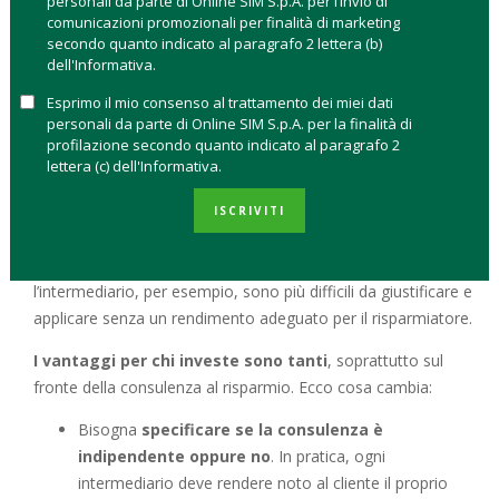
personali da parte di Online SIM S.p.A. per l’invio di
2014/65/Ue, la cosiddetta Mifid II. Per fare le loro
comunicazioni promozionali per finalità di marketing
considerazioni gli intermediati hanno tempo fino al 21 agosto.
secondo quanto indicato al paragrafo 2 lettera (b)
dell'Informativa.
Cosa cambia per chi investe?
Secondo quanto previsto
Esprimo il mio consenso al trattamento dei miei dati
dalla direttiva Mifid II, da gennaio 2018 i servizi offerti dagli
personali da parte di Online SIM S.p.A. per la finalità di
intermediari devono puntare su una maggiore
profilazione secondo quanto indicato al paragrafo 2
personalizzazione, offrendo
più informazioni sui costi e
lettera (c) dell'Informativa.
sulla costruzione dei prodotti
, soprattutto se sono
complicati, anche grazie all’introduzione di nuovi prospetti
ISCRIVITI
informativi.
La direttiva punta tutto sulla trasparenza
anche dei costi
: le commissioni di remunerazione per
l’intermediario, per esempio, sono più difficili da giustificare e
applicare senza un rendimento adeguato per il risparmiatore.
I vantaggi per chi investe sono tanti
, soprattutto sul
fronte della consulenza al risparmio. Ecco cosa cambia:
Bisogna
specificare se la consulenza è
indipendente oppure no
. In pratica, ogni
intermediario deve rendere noto al cliente il proprio