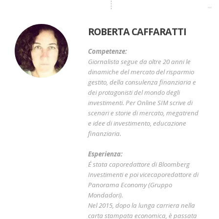
ROBERTA CAFFARATTI
Competenze:
Giornalista segue da oltre 20 anni le
dinamiche del mercato del risparmio
gestito, della consulenza finanziaria e
dei protagonisti del mondo degli
investimenti. Per Online SIM scrive di
scenari e storie di mercato, megatrend
e idee di investimento, educazione
finanziaria.
Esperienza:
É stata caporedattore di Bloomberg
Investimenti e poi vicecaporedattore di
Panorama Economy (Gruppo
Mondadori).
Nel 2015, dopo la lunga carriera nella
carta stampata economica, è passata