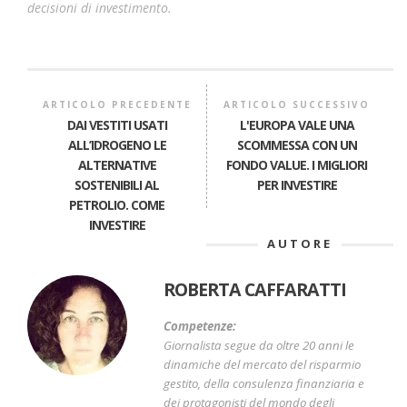
decisioni di investimento.
ARTICOLO PRECEDENTE
ARTICOLO SUCCESSIVO
DAI VESTITI USATI
L'EUROPA VALE UNA
ALL’IDROGENO LE
SCOMMESSA CON UN
ALTERNATIVE
FONDO VALUE. I MIGLIORI
SOSTENIBILI AL
PER INVESTIRE
PETROLIO. COME
INVESTIRE
AUTORE
ROBERTA CAFFARATTI
Competenze:
Giornalista segue da oltre 20 anni le
dinamiche del mercato del risparmio
gestito, della consulenza finanziaria e
dei protagonisti del mondo degli