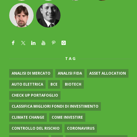
TAG
ANALISI DI MERCATO
ANALISI FIDA
ASSET ALLOCATION
AUTO ELETTRICA
BCE
BIOTECH
CHECK UP PORTAFOGLIO
CLASSIFICA MIGLIORI FONDI DI INVESTIMENTO
CLIMATE CHANGE
COME INVESTIRE
CONTROLLO DEL RISCHIO
CORONAVIRUS