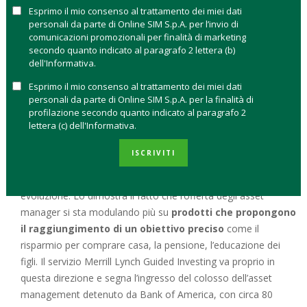
manager sono stati folgorati sulla strada del robo advisor che
Esprimo il mio consenso al trattamento dei miei dati
secondo la mappa della consulenza online disegnata da
Pwc
personali da parte di Online SIM S.p.A. per l’invio di
comunicazioni promozionali per finalità di marketing
advisory a maggio 2016 sul mercato sono forti anche
secondo quanto indicato al paragrafo 2 lettera (b)
se indipendenti dalle banche
.
dell'Informativa.
Il settore è in fermento: crescono le startup nel settore
Esprimo il mio consenso al trattamento dei miei dati
fintech che offrono consulenza robotizzata agli investitori.
personali da parte di Online SIM S.p.A. per la finalità di
profilazione secondo quanto indicato al paragrafo 2
Secondo l’analisi di Pitchbook, società di ricerca su fondi e
lettera (c) dell'Informativa.
private equity, sono stati investiti
da gennaio a novembre
2016 più di 2,5 miliardi di dollari in start-up nel settore
ISCRIVITI
della gestione degli investiment
i, in leggero calo sui 3,1
miliardi di dollari del 2015. E il mercato è in continua
evoluzione. Lo dimostra il fatto che l’offerta degli asset
manager si sta modulando più su
prodotti che propongono
il raggiungimento di un obiettivo preciso
come il
risparmio per comprare casa, la pensione, l’educazione dei
figli. Il servizio Merrill Lynch Guided Investing va proprio in
questa direzione e segna l’ingresso del colosso dell’asset
management detenuto da Bank of America, con circa 80