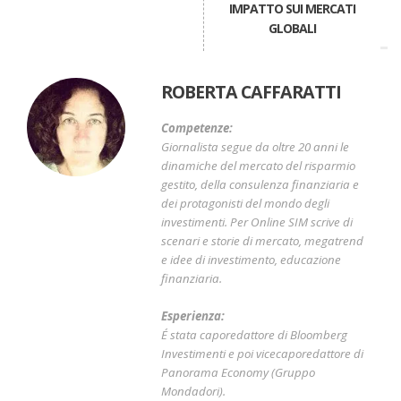
IMPATTO SUI MERCATI
GLOBALI
ROBERTA CAFFARATTI
Competenze:
Giornalista segue da oltre 20 anni le
dinamiche del mercato del risparmio
gestito, della consulenza finanziaria e
dei protagonisti del mondo degli
investimenti. Per Online SIM scrive di
scenari e storie di mercato, megatrend
e idee di investimento, educazione
finanziaria.
Esperienza:
É stata caporedattore di Bloomberg
Investimenti e poi vicecaporedattore di
Panorama Economy (Gruppo
Mondadori).