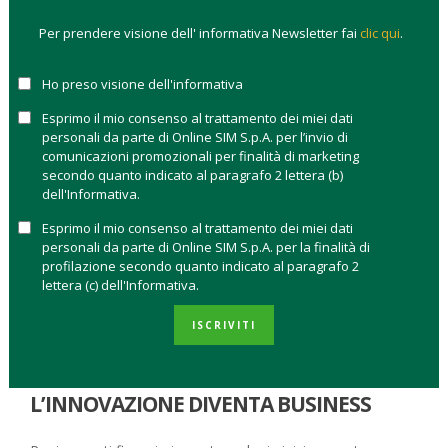
sé stesso perde centralità. L’innovazione viene filtrata da
Per prendere visione dell' informativa Newsletter fai
clic qui
.
criteri più stringenti di
sostenibilità economica, adozione
reale e impatto operativo
.
Ho preso visione dell'informativa
In parallelo, il contesto geopolitico e macroeconomico
Esprimo il mio consenso al trattamento dei miei dati
rafforza l’importanza di settori chiave come semiconduttori,
personali da parte di Online SIM S.p.A. per l’invio di
comunicazioni promozionali per finalità di marketing
cybersecurity, cloud e data center. La tecnologia non è più
secondo quanto indicato al paragrafo 2 lettera (b)
soltanto un motore di crescita futura: è sempre più un
dell'Informativa.
fattore strutturale che guida la competitività delle
Esprimo il mio consenso al trattamento dei miei dati
aziende,
orienta i flussi di capitale e contribuisce a definire i
personali da parte di Online SIM S.p.A. per la finalità di
vincitori di lungo periodo sui mercati. In questo scenario,
profilazione secondo quanto indicato al paragrafo 2
comprendere i trend tecnologici significa comprendere dove e
lettera (c) dell'Informativa.
come può crearsi valore per gli investitori. Vediamo
quali
sono i trend tecnologici del 2026
.
ISCRIVITI
INTELLIGENZA ARTIFICIALE: QUANDO
L’INNOVAZIONE DIVENTA BUSINESS