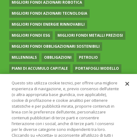
MIGLIORI FONDI AZIONARI ROBOTICA
MIGLIORI FONDI AZIONARI TECNOLOGIA
MIGLIORI FONDI ENERGIE RINNOVABILI
MIGLIORI FONDI ESG
MIGLIORI FONDI METALLI PREZIOSI
MIGLIORI FONDI OBBLIGAZIONARI SOSTENIBILI
MILLENNIALS
OBBLIGAZIONI
PETROLIO
PIANI DI ACCUMULO CAPITALE
PORTAFOGLI MODELLO
PREVIDENZA COMPLEMENTARE
RECESSIONE
Questo sito utilizza cookie tecnici, per offrire una migliore
esperienza di navigazione, e, previo consenso dell’utente
RISPARMIO GESTITO
SOCIAL MEDIA
STILE VALUE
(o altra appropriata base giuridica, ove applicabile),
cookie di profilazione e cookie analitici per ottenere
TASSI
UGUAGLIANZA DI GENERE
VOLATILITÀ
statistiche e per pubblicità mirata, proporre contenuti in
linea con le preferenze dell’utente, personalizzare
contenuti pubblicitari di terze parti e consentire
l’interazione con i social, anche di terze parti. I consensi
per le diverse categorie sono indipendenti tra loro.
Cliccando su «Accetta» si acconsente all’utilizzo di tutti i
© 2026 ONLINE SIM - ONLINE SIM È UNA SOCIETÀ DEL