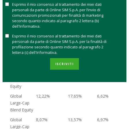
Esprimo il mio consenso al trattamento dei miei dati
grande capitalizzazione (large cap).
personali da parte di Online SIM S.p.A. per l’invio di
comunicazioni promozionali per finalità di marketing
VALUE, GROWTH O BLEND: QUAL È LO
secondo quanto indicato al paragrafo 2 lettera (b)
STILE MIGLIORE NEL 2024
dell'Informativa.
Esprimo il mio consenso al trattamento dei miei dati
personali da parte di Online SIM S.p.A. per la finalità di
Categoria
Performance
Performance
Performance
profilazione secondo quanto indicato al paragrafo 2
primo
1y
3y
lettera (c) dell'Informativa.
semestre 2024
ISCRIVITI
Global
13,42%
19,08%
4,14%
Large-Cap
Growth
Equity
Global
12,22%
17,65%
6,62%
Large-Cap
Blend Equity
Global
8,07%
13,57%
6,97%
Large-Cap