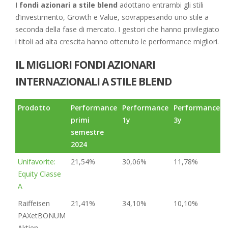
I
fondi azionari a stile blend
adottano entrambi gli stili
d’investimento, Growth e Value, sovrappesando uno stile a
seconda della fase di mercato. I gestori che hanno privilegiato
i titoli ad alta crescita hanno ottenuto le performance migliori.
IL MIGLIORI FONDI AZIONARI
INTERNAZIONALI A STILE BLEND
Prodotto
Performance
Performance
Performance
primi
1y
3y
semestre
2024
Unifavorite:
21,54%
30,06%
11,78%
Equity Classe
A
Raiffeisen
21,41%
34,10%
10,10%
PAXetBONUM
Aktien