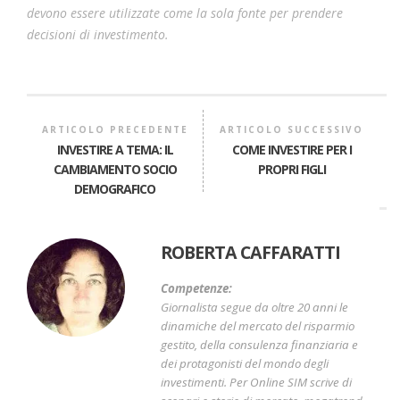
devono essere utilizzate come la sola fonte per prendere
decisioni di investimento.
ARTICOLO PRECEDENTE
ARTICOLO SUCCESSIVO
INVESTIRE A TEMA: IL
COME INVESTIRE PER I
CAMBIAMENTO SOCIO
PROPRI FIGLI
DEMOGRAFICO
ROBERTA CAFFARATTI
Competenze:
Giornalista segue da oltre 20 anni le
dinamiche del mercato del risparmio
gestito, della consulenza finanziaria e
dei protagonisti del mondo degli
investimenti. Per Online SIM scrive di