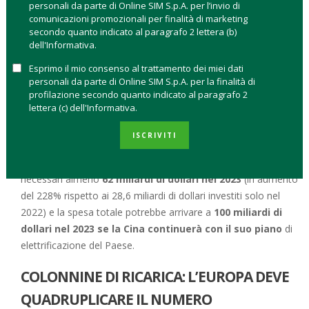
non mancano i dubbi: la
spesa per singola persona è di
personali da parte di Online SIM S.p.A. per l’invio di
comunicazioni promozionali per finalità di marketing
minimo 1.500 euro che sale a 8 mila euro per i
secondo quanto indicato al paragrafo 2 lettera (b)
condomini.
Non solo. Il plafond è di 40 milioni e quindi c’è la
dell'Informativa.
possibilità che non tutti possano accedere al bonus se le
Esprimo il mio consenso al trattamento dei miei dati
richieste superassero l’offerta.
personali da parte di Online SIM S.p.A. per la finalità di
profilazione secondo quanto indicato al paragrafo 2
Le colonnine di ricarica sono uno dei passi necessari per il
lettera (c) dell'Informativa.
successo della transizione verso l’elettrico della mobilità a
livello globale. Il bonus italiano è una goccia nel mare degli
ISCRIVITI
investimenti in hardware e colonnine di ricarica che occorrono
a livello globale. Secondo i calcoli di BloombergNEF saranno
necessari almeno
62 miliardi di dollari nel 2023
(in aumento
del 228% rispetto ai 28,6 miliardi di dollari investiti solo nel
2022) e la spesa totale potrebbe arrivare a
100 miliardi di
dollari nel 2023 se la Cina continuerà con il suo piano
di
elettrificazione del Paese.
COLONNINE DI RICARICA: L’EUROPA DEVE
QUADRUPLICARE IL NUMERO