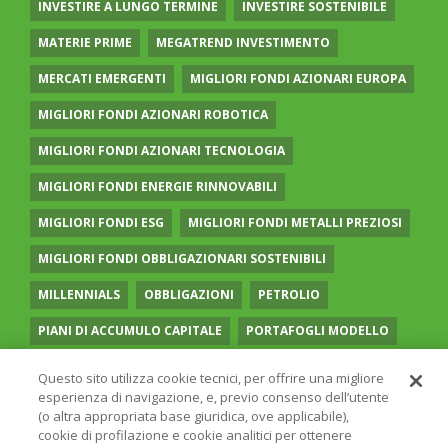
INVESTIRE A LUNGO TERMINE
INVESTIRE SOSTENIBILE
MATERIE PRIME
MEGATREND INVESTIMENTO
MERCATI EMERGENTI
MIGLIORI FONDI AZIONARI EUROPA
MIGLIORI FONDI AZIONARI ROBOTICA
MIGLIORI FONDI AZIONARI TECNOLOGIA
MIGLIORI FONDI ENERGIE RINNOVABILI
MIGLIORI FONDI ESG
MIGLIORI FONDI METALLI PREZIOSI
MIGLIORI FONDI OBBLIGAZIONARI SOSTENIBILI
MILLENNIALS
OBBLIGAZIONI
PETROLIO
PIANI DI ACCUMULO CAPITALE
PORTAFOGLI MODELLO
PREVIDENZA COMPLEMENTARE
RECESSIONE
Questo sito utilizza cookie tecnici, per offrire una migliore
esperienza di navigazione, e, previo consenso dell’utente
RISPARMIO GESTITO
SOCIAL MEDIA
STILE VALUE
(o altra appropriata base giuridica, ove applicabile),
cookie di profilazione e cookie analitici per ottenere
TASSI
UGUAGLIANZA DI GENERE
VOLATILITÀ