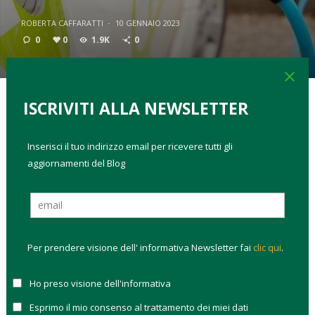
ROBERTA CAFFARATTI
·
10 GENNAIO 2023
0
0
1.9K
0
close
ISCRIVITI ALLA NEWSLETTER
TAGS:
auto elettrica
come investire
investire sostenibile
Inserisci il tuo indirizzo email per ricevere tutti gli
megatrend investimento
portafogli modello
aggiornamenti del Blog
Parte dalle colonnine di ricarica la marcia verso le
auto
elettriche
del governo italiano. Il tema sono le
colonnine di
ricarica
: il governo ha stanziato per il
2023 un bonus da 40
milioni di euro
per erogare bonus ai privati (persone o
condomini) per rimborsare l’80% dell’investimento per
Per prendere visione dell' informativa Newsletter fai
clic qui
.
installarle.
Ho preso visione dell'informativa
Si tratta di un passo importante sulla strada della
trasformazione del mercato automotive verso l’elettrico. M
Esprimo il mio consenso al trattamento dei miei dati