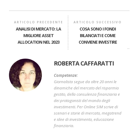
ARTICOLO PRECEDENTE
ARTICOLO SUCCESSIVO
ANALISI DI MERCATO: LA
COSA SONO I FONDI
MIGLIORE ASSET
BILANCIATI E COME
ALLOCATION NEL 2023
CONVIENE INVESTIRE
ROBERTA CAFFARATTI
Competenze:
Giornalista segue da oltre 20 anni le
dinamiche del mercato del risparmio
gestito, della consulenza finanziaria e
dei protagonisti del mondo degli
investimenti. Per Online SIM scrive di
scenari e storie di mercato, megatrend
e idee di investimento, educazione
finanziaria.