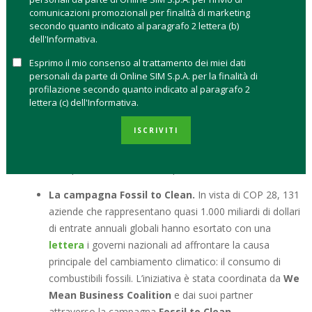
cambiamento in favore del Pianeta?
La domanda è stata
comunicazioni promozionali per finalità di marketing
una costante per tutto l’anno e rischia di compromettere i
secondo quanto indicato al paragrafo 2 lettera (b)
negoziati di Dubai che vedono presenti oltre 300 Stati.
dell'Informativa.
Vediamo cosa ci si aspetta da COP 28 e a cosa devono fare
Esprimo il mio consenso al trattamento dei miei dati
attenzione gli investitori secondo le analisi di
Abrdn
e
personali da parte di Online SIM S.p.A. per la finalità di
Columbia Threadneedle Investments
.
profilazione secondo quanto indicato al paragrafo 2
lettera (c) dell'Informativa.
COP 28 QUALI SONO I PUNTI CHIAVE
ISCRIVITI
La
riduzione graduale dei combustibili fossili
è il perno
attorno al quale ruota COP 28. In particolare:
La campagna Fossil to Clean.
In vista di COP 28, 131
aziende che rappresentano quasi 1.000 miliardi di dollari
di entrate annuali globali hanno esortato con una
lettera
i governi nazionali ad affrontare la causa
principale del cambiamento climatico: il consumo di
combustibili fossili. L’iniziativa è stata coordinata da
We
Mean Business Coalition
e dai suoi partner
attraverso la campagna
Fossil to Clean
.