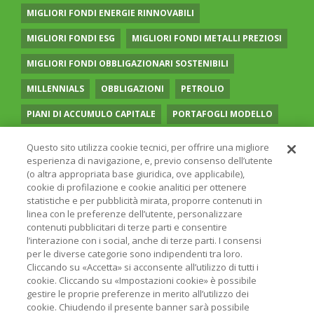
MIGLIORI FONDI ENERGIE RINNOVABILI
MIGLIORI FONDI ESG
MIGLIORI FONDI METALLI PREZIOSI
MIGLIORI FONDI OBBLIGAZIONARI SOSTENIBILI
MILLENNIALS
OBBLIGAZIONI
PETROLIO
PIANI DI ACCUMULO CAPITALE
PORTAFOGLI MODELLO
PREVIDENZA COMPLEMENTARE
RECESSIONE
Questo sito utilizza cookie tecnici, per offrire una migliore
esperienza di navigazione, e, previo consenso dell’utente
RISPARMIO GESTITO
SOCIAL MEDIA
STILE VALUE
(o altra appropriata base giuridica, ove applicabile),
cookie di profilazione e cookie analitici per ottenere
TASSI
UGUAGLIANZA DI GENERE
VOLATILITÀ
statistiche e per pubblicità mirata, proporre contenuti in
linea con le preferenze dell’utente, personalizzare
contenuti pubblicitari di terze parti e consentire
l’interazione con i social, anche di terze parti. I consensi
per le diverse categorie sono indipendenti tra loro.
Cliccando su «Accetta» si acconsente all’utilizzo di tutti i
© 2026 ONLINE SIM - ONLINE SIM È UNA SOCIETÀ DEL
cookie. Cliccando su «Impostazioni cookie» è possibile
GRUPPO BANCARIO
ERSEL
- P.IVA 12927410154
gestire le proprie preferenze in merito all’utilizzo dei
PRIVACY POLICY
COOKIE
INFORMAZIONI LEGALI
cookie. Chiudendo il presente banner sarà possibile