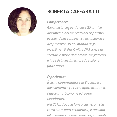
ROBERTA CAFFARATTI
Competenze:
Giornalista segue da oltre 20 anni le
dinamiche del mercato del risparmio
gestito, della consulenza finanziaria e
dei protagonisti del mondo degli
investimenti. Per Online SIM scrive di
scenari e storie di mercato, megatrend
e idee di investimento, educazione
finanziaria.
Esperienza:
É stata caporedattore di Bloomberg
Investimenti e poi vicecaporedattore di
Panorama Economy (Gruppo
Mondadori).
Nel 2015, dopo la lunga carriera nella
carta stampata economica, è passata
alla comunicazione come responsabile