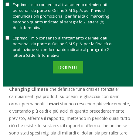
Esprimo il mio consenso al trattamento dei miei dati
provenienti da 12 paesi contro cinque potenze:
Argentina,
personali da parte di Online SIM S.p.A. per l’invio di
Brasile, Francia, Germania e Turchia
che, secondo i
comunicazioni promozionali per finalità di marketing
firmatari, sono incapaci di affrontare la crisi climatica e questo
secondo quanto indicato al paragrafo 2 lettera (b)
costituisce una violazione dei diritti dei minori. Per questo
dell'Informativa.
Greta e i giovani firmatari esortano l’organismo indipendente
Esprimo il mio consenso al trattamento dei miei dati
di ordinare ai
Paesi inadempienti
ad agire per proteggere i
personali da parte di Online SIM S.p.A. per la finalità di
bambini dagli impatti devastanti dei cambiamenti climatici.
profilazione secondo quanto indicato al paragrafo 2
lettera (c) dell'Informativa.
La protesta, che ha scatenato una tempesta sui social di tutto
il mondo, è arrivata proprio nel momento in cui le Nazioni
ISCRIVITI
Unite hanno rilasciato un
nuovo rapporto sul clima
dal
titolo
Special Report on the Ocean and Cryosphere in a
Changing Climate
che definisce “una crisi esistenziale”
cambiamenti già prodotti su oceani e ghiacciai con danni
ormai permanenti. I
mari
stanno crescendo più velocemente,
diventando più caldi e più acidi di quanto precedentemente
previsto, afferma il rapporto, mettendo in pericolo quasi tutto
ciò che esiste. In sostanza, il rapporto afferma che anche se
sono stati spesi migliaia di miliardi di dollari sia per rallentare il