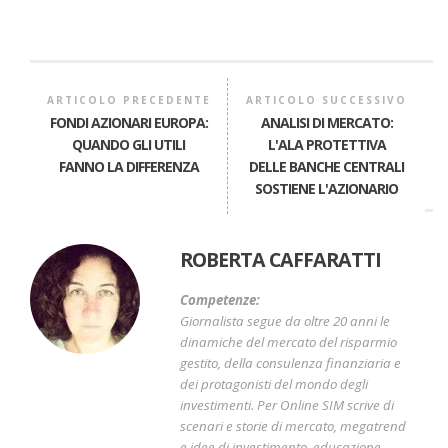
ARTICOLO PRECEDENTE
ARTICOLO SUCCESSIVO
FONDI AZIONARI EUROPA:
ANALISI DI MERCATO:
QUANDO GLI UTILI
L'ALA PROTETTIVA
FANNO LA DIFFERENZA
DELLE BANCHE CENTRALI
SOSTIENE L'AZIONARIO
ROBERTA CAFFARATTI
Competenze:
Giornalista segue da oltre 20 anni le
dinamiche del mercato del risparmio
gestito, della consulenza finanziaria e
dei protagonisti del mondo degli
investimenti. Per Online SIM scrive di
scenari e storie di mercato, megatrend
e idee di investimento, educazione