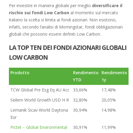
Per investire in maniera globale per meglio
diversificare il
rischio sui fondi Low Carbon
al momento sul mercato
italiano la scelta si limita ai fondi azionari. Non esistono,
infatti, secondo l’analisi di Morningstar, fondi obbligazionari
globali che possono essere definiti Low Carbon.
LA TOP TEN DEI FONDI AZIONARI GLOBALI
LOW CARBON
Prodotto
Rendimento
Rendimento
YTD
1y
TCW Global Pre Esg Eq AU Acc
33,66%
17,48%
Seilern World Growth USD H R
32,80%
20,05%
Lemanik Sicav World Daytona
30,94%
14,98%
Eur
Pictet – Global Environmental
30,91%
11,99%