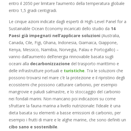
entro il 2050 per limitare l’aumento della temperatura globale
entro 1,5 gradi centigradi.
Le cinque azioni indicate dagli esperti di High-Level Panel for a
Sustainable Ocean Economy incaricati dello studio da
14
Paesi già impegnati nell’applicare soluzioni
(Australia,
Canada, Cile, Figi, Ghana, Indonesia, Giamaica, Giappone,
Kenya, Messico, Namibia, Norvegia, Palau e Portogallo) –
vanno dall’aumento dell’energia rinnovabile basata sugli
oceani alla
decarbonizzazione
del trasporto marittimo e
delle infrastrutture portuali e
turistiche
. Tra le soluzioni che
possono trovarsi nel mare c’è la protezione e il ripristino degli
ecosistemi che possono catturare carbonio, per esempio
mangrovie e paludi salmastre, e lo stoccaggio del carbonio
nei fondali marini. Non mancano poi indicazioni su come
sfruttare la fauna marina a livello nutrizionale: l’ideale è una
dieta basata su elementi a basse emissioni di carbonio, per
esempio i frutti di mare e le alghe marine, che sono definiti un
cibo sano e sostenibile
.