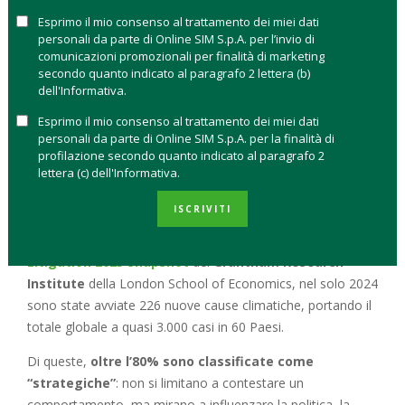
e finanziaria.
Esprimo il mio consenso al trattamento dei miei dati
personali da parte di Online SIM S.p.A. per l’invio di
Questa svolta giuridica arriva mentre, a livello globale,
cresce
comunicazioni promozionali per finalità di marketing
il numero di cause legali
contro governi e aziende che non
secondo quanto indicato al paragrafo 2 lettera (b)
dell'Informativa.
agiscono in modo adeguato contro la crisi climatica. E proprio
queste cause, le cosiddette
climate litigation
, stanno
Esprimo il mio consenso al trattamento dei miei dati
diventando sempre più rilevanti per chi investe, anche in fondi
personali da parte di Online SIM S.p.A. per la finalità di
profilazione secondo quanto indicato al paragrafo 2
comuni.
lettera (c) dell'Informativa.
IL TREND DELLE CAUSE CLIMATICHE
ISCRIVITI
Secondo il rapporto
Global Trends in Climate Change
Litigation 2025 Snapshot
del
Grantham Research
Institute
della London School of Economics, nel solo 2024
sono state avviate 226 nuove cause climatiche, portando il
totale globale a quasi 3.000 casi in 60 Paesi.
Di queste,
oltre l’80% sono classificate come
“strategiche”
: non si limitano a contestare un
comportamento, ma mirano a influenzare la politica, la