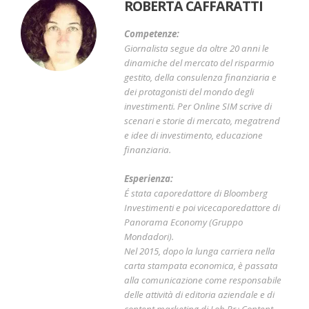
ROBERTA CAFFARATTI
Competenze:
Giornalista segue da oltre 20 anni le
dinamiche del mercato del risparmio
gestito, della consulenza finanziaria e
dei protagonisti del mondo degli
investimenti. Per Online SIM scrive di
scenari e storie di mercato, megatrend
e idee di investimento, educazione
finanziaria.
Esperienza:
É stata caporedattore di Bloomberg
Investimenti e poi vicecaporedattore di
Panorama Economy (Gruppo
Mondadori).
Nel 2015, dopo la lunga carriera nella
carta stampata economica, è passata
alla comunicazione come responsabile
delle attività di editoria aziendale e di
content marketing di Lob Pr+Content