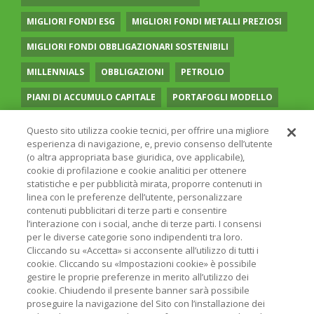
MIGLIORI FONDI ESG
MIGLIORI FONDI METALLI PREZIOSI
MIGLIORI FONDI OBBLIGAZIONARI SOSTENIBILI
MILLENNIALS
OBBLIGAZIONI
PETROLIO
PIANI DI ACCUMULO CAPITALE
PORTAFOGLI MODELLO
PREVIDENZA COMPLEMENTARE
RECESSIONE
Questo sito utilizza cookie tecnici, per offrire una migliore
esperienza di navigazione, e, previo consenso dell’utente
RISPARMIO GESTITO
SOCIAL MEDIA
STILE VALUE
(o altra appropriata base giuridica, ove applicabile),
cookie di profilazione e cookie analitici per ottenere
TASSI
UGUAGLIANZA DI GENERE
VOLATILITÀ
statistiche e per pubblicità mirata, proporre contenuti in
linea con le preferenze dell’utente, personalizzare
contenuti pubblicitari di terze parti e consentire
l’interazione con i social, anche di terze parti. I consensi
per le diverse categorie sono indipendenti tra loro.
Cliccando su «Accetta» si acconsente all’utilizzo di tutti i
© 2026 ONLINE SIM - ONLINE SIM È UNA SOCIETÀ DEL
cookie. Cliccando su «Impostazioni cookie» è possibile
GRUPPO BANCARIO
ERSEL
- P.IVA 12927410154
gestire le proprie preferenze in merito all’utilizzo dei
PRIVACY POLICY
COOKIE
INFORMAZIONI LEGALI
cookie. Chiudendo il presente banner sarà possibile
proseguire la navigazione del Sito con l’installazione dei