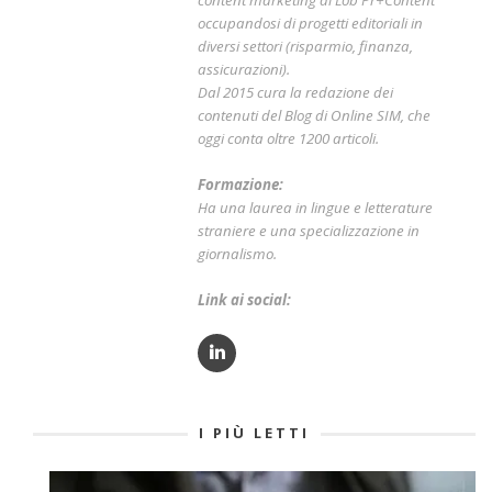
occupandosi di progetti editoriali in
diversi settori (risparmio, finanza,
assicurazioni).
Dal 2015 cura la redazione dei
contenuti del Blog di Online SIM, che
oggi conta oltre 1200 articoli.
Formazione:
Ha una laurea in lingue e letterature
straniere e una specializzazione in
giornalismo.
Link ai social:
I PIÙ LETTI