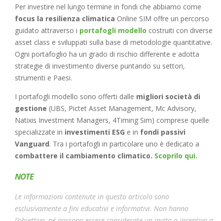
Per investire nel lungo termine in fondi che abbiamo come
focus la resilienza climatica
Online SIM offre un percorso
guidato attraverso i
portafogli modello
costruiti con diverse
asset class e sviluppati sulla base di metodologie quantitative.
Ogni portafoglio ha un grado di rischio differente e adotta
strategie di investimento diverse puntando su settori,
strumenti e Paesi.
I portafogli modello sono offerti dalle
migliori società di
gestione
(UBS, Pictet Asset Management, Mc Advisory,
Natixis Investment Managers, 4Timing Sim) comprese quelle
specializzate in
investimenti ESG
e in
fondi passivi
Vanguard
. Tra i portafogli in particolare uno è dedicato a
combattere il cambiamento climatico.
Scoprilo qui.
NOTE
Le informazioni contenute in questo articolo sono
esclusivamente a fini educativi e informativi. Non hanno
l’obiettivo, né possono essere considerate un invito o incentivo a