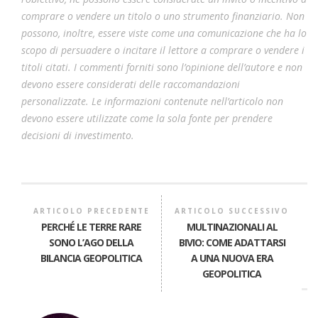
comprare o vendere un titolo o uno strumento finanziario. Non
possono, inoltre, essere viste come una comunicazione che ha lo
scopo di persuadere o incitare il lettore a comprare o vendere i
titoli citati. I commenti forniti sono l’opinione dell’autore e non
devono essere considerati delle raccomandazioni
personalizzate. Le informazioni contenute nell’articolo non
devono essere utilizzate come la sola fonte per prendere
decisioni di investimento.
ARTICOLO PRECEDENTE
ARTICOLO SUCCESSIVO
PERCHÉ LE TERRE RARE
MULTINAZIONALI AL
SONO L’AGO DELLA
BIVIO: COME ADATTARSI
BILANCIA GEOPOLITICA
A UNA NUOVA ERA
GEOPOLITICA