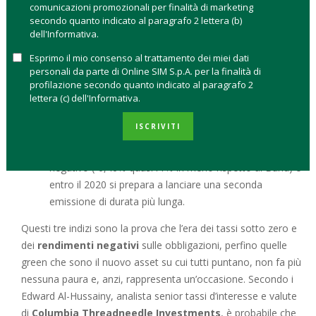
comunicazioni promozionali per finalità di marketing
La
Banca centrale europea (BCE)
ha deciso di
secondo quanto indicato al paragrafo 2 lettera (b)
continuare gli acquisti di obbligazioni dei Paesi UE,
dell'Informativa.
grazie al programma per l’emergenza pandemica Pepp
Esprimo il mio consenso al trattamento dei miei dati
fino a giugno 2021 ma potrebbe spingersi oltre e
personali da parte di Online SIM S.p.A. per la finalità di
andare avanti fino a quando l’emergenza da
profilazione secondo quanto indicato al paragrafo 2
lettera (c) dell'Informativa.
coronavirus non sarà terminata, usando la massima
flessibilità di tempo, asset class e Paesi su cui investire.
ISCRIVITI
La
Germania ha lanciato il suo primo green bond
–
valore 6,5 miliardi di euro – che presenta un rendimento
negativo (-0,46% quasi l’1% in meno rispetto al Bund) e
entro il 2020 si prepara a lanciare una seconda
emissione di durata più lunga.
Questi tre indizi sono la prova che l’era dei tassi sotto zero e
dei
rendimenti negativi
sulle obbligazioni, perfino quelle
green che sono il nuovo asset su cui tutti puntano, non fa più
nessuna paura e, anzi, rappresenta un’occasione. Secondo i
Edward Al-Hussainy, analista senior tassi d’interesse e valute
di
Columbia Threadneedle Investments
, è probabile che