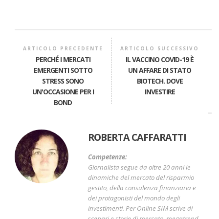
ARTICOLO PRECEDENTE
ARTICOLO SUCCESSIVO
PERCHÉ I MERCATI
IL VACCINO COVID-19 È
EMERGENTI SOTTO
UN AFFARE DI STATO
STRESS SONO
BIOTECH. DOVE
UN'OCCASIONE PER I
INVESTIRE
BOND
ROBERTA CAFFARATTI
Competenze:
Giornalista segue da oltre 20 anni le
dinamiche del mercato del risparmio
gestito, della consulenza finanziaria e
dei protagonisti del mondo degli
investimenti. Per Online SIM scrive di
scenari e storie di mercato, megatrend