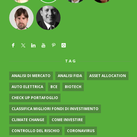
TAG
ANALISI DI MERCATO
ANALISI FIDA
ASSET ALLOCATION
AUTO ELETTRICA
BCE
BIOTECH
CHECK UP PORTAFOGLIO
CLASSIFICA MIGLIORI FONDI DI INVESTIMENTO
CLIMATE CHANGE
COME INVESTIRE
CONTROLLO DEL RISCHIO
CORONAVIRUS