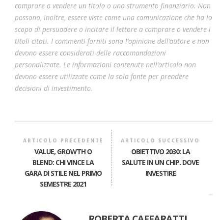
comprare o vendere un titolo o uno strumento finanziario. Non
possono, inoltre, essere viste come una comunicazione che ha lo
scopo di persuadere o incitare il lettore a comprare o vendere i
titoli citati. I commenti forniti sono l’opinione dell’autore e non
devono essere considerati delle raccomandazioni
personalizzate. Le informazioni contenute nell’articolo non
devono essere utilizzate come la sola fonte per prendere
decisioni di investimento.
ARTICOLO PRECEDENTE
ARTICOLO SUCCESSIVO
VALUE, GROWTH O
OBIETTIVO 2030: LA
BLEND: CHI VINCE LA
SALUTE IN UN CHIP. DOVE
GARA DI STILE NEL PRIMO
INVESTIRE
SEMESTRE 2021
ROBERTA CAFFARATTI