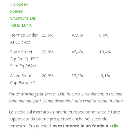
European
Special
Situations Dis
Retail Eur A
Hermes Linder
23,6%
47,9%
8,6%
AI EUR Acc
State Street
22,8%
47,4%
10,4%
Erp Sm Cp ESG
Scrn Eq P€Acc
Alken Small
20,9%
57,2%
-0,1%
Cap Europe R
Fonte: Morningstar Direct. Dati in euro. I rendimenti a tre anni
sono annualizzati. Fondi disponibili alla vendita retail in Italia.
Le scelte sul mercato azionario europeo sono tante e tutte
supportate da ottime prospettive anche nel secondo
semestre. Tra queste l’
investimento in un fondo a
stile