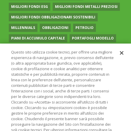
MIGLIORI FONDI ESG
MIGLIORI FONDI METALLI PREZIOSI
MIGLIORI FONDI OBBLIGAZIONARI SOSTENIBILI
MILLENNIALS
OBBLIGAZIONI
PETROLIO
PIANI DI ACCUMULO CAPITALE
PORTAFOGLI MODELLO
PREVIDENZA COMPLEMENTARE
RECESSIONE
Questo sito utilizza cookie tecnici, per offrire una migliore
esperienza di navigazione, e, previo consenso dell’utente
RISPARMIO GESTITO
SOCIAL MEDIA
STILE VALUE
(o altra appropriata base giuridica, ove applicabile),
cookie di profilazione e cookie analitici per ottenere
TASSI
UGUAGLIANZA DI GENERE
VOLATILITÀ
statistiche e per pubblicità mirata, proporre contenuti in
linea con le preferenze dell’utente, personalizzare
contenuti pubblicitari di terze parti e consentire
l’interazione con i social, anche di terze parti. I consensi
per le diverse categorie sono indipendenti tra loro.
Cliccando su «Accetta» si acconsente all’utilizzo di tutti i
© 2026 ONLINE SIM - ONLINE SIM È UNA SOCIETÀ DEL
cookie. Cliccando su «Impostazioni cookie» è possibile
GRUPPO BANCARIO
ERSEL
- P.IVA 12927410154
gestire le proprie preferenze in merito all’utilizzo dei
PRIVACY POLICY
COOKIE
INFORMAZIONI LEGALI
cookie. Chiudendo il presente banner sarà possibile
proseguire la navigazione del Sito con l’installazione dei
soli cookie tecnici. Per ulteriori informazioni consultare la