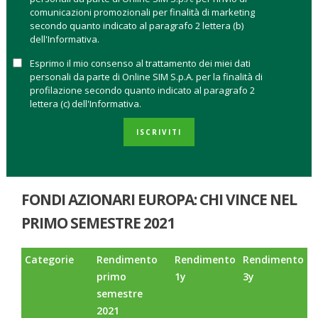
le small e mid cap hanno battuto le large cap;
comunicazioni promozionali per finalità di marketing
le valutazioni delle azioni europee continuano a essere
secondo quanto indicato al paragrafo 2 lettera (b)
attraenti.
dell'Informativa.
Esprimo il mio consenso al trattamento dei miei dati
Il
Blog di Online Sim
, utilizzando i dati
Morningstar
, ha
personali da parte di Online SIM S.p.A. per la finalità di
fatto un bilancio del primo semestre 2021 mettendo a
profilazione secondo quanto indicato al paragrafo 2
confronto la performance delle categorie di fondi azionari
lettera (c) dell'Informativa.
Europa small e large cap in ogni stile di gestione.
A vincere la
gara sono i fondi che investono sulle small cap e sulle
ISCRIVITI
mid cap
che possono essere una scelta vincente per un
investitore di lungo termine.
FONDI AZIONARI EUROPA: CHI VINCE NEL
PRIMO SEMESTRE 2021
Categorie
Rendimento
Rendimento
Rendimento
primo
1y
3y
semestre
2021