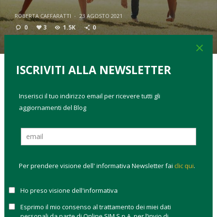
ROBERTA CAFFARATTI
·
23 AGOSTO 2021
0
3
1.5K
0
close
ISCRIVITI ALLA NEWSLETTER
TAGS:
classifica migliori fondi di investimento
come investire
Inserisci il tuo indirizzo email per ricevere tutti gli
migliori fondi azionari europa
portafogli modello
aggiornamenti del Blog
Il
mercato europeo è stato il campione di rendimento
del primo semestre 2021
e ha tutte le carte in regole per
confermarsi tra i migliori anche nella seconda parte dell’anno.
Sono
diversi i fattori che sostengono il mercato
Per prendere visione dell' informativa Newsletter fai
clic qui
.
europeo
e ci sono alcune tendenze sul mercato europeo che
emergono in maniera evidente:
Ho preso visione dell'informativa
i titoli value hanno performato meglio di quelli growth,
Esprimo il mio consenso al trattamento dei miei dati
ma sui fondi vince ancora il growth;
personali da parte di Online SIM S.p.A. per l’invio di