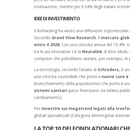
motivazione, mentre per il 24% degli italiani ricorrer
IDEE DI INVESTIMENTO
Il biohacking ha avuto una diffusione esponenziale n
Secondo
Grand View Research
, il
mercato global
entro il 2028
, con una crescita annua del 19,4%. 
tra le più innovative c’è la
Neuralink
di Elon Musk. Q
computer che potrebbero aiutare, per esempio, le p
La tecnologia, secondo l’analisi di
Schroders,
è una
una crescita sostenibile che porta a
nuove cure e 
(invecchiamento della popolazione) che porta a un
sistemi sanitari
(peso finanziario sui bilanci pubbl
cambiamento).
Per
investire sui megatrend legati alla trasfo
globali specializzati (Categoria Morningstar Azionari
LA TOP 10 DEI FONDI AZIONARI C