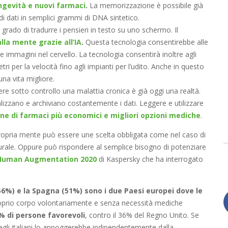
ongevità e nuovi farmaci
.
La memorizzazione è possibile già
i dati in semplici grammi di DNA sintetico.
rado di tradurre i pensieri in testo su uno schermo. Il
lla mente grazie all’IA
.
Questa tecnologia consentirebbe alle
rie immagini nel cervello. La tecnologia consentirà inoltre agli
i per la velocità fino agli impianti per l’udito. Anche in questo
una vita migliore.
re sotto controllo una malattia cronica è già oggi una realtà.
lizzano e archiviano costantemente i dati. Leggere e utilizzare
ne di farmaci più economici e migliori opzioni mediche
.
propria mente può essere une scelta obbligata come nel caso di
urale. Oppure può rispondere al semplice bisogno di potenziare
 Human Augmentation 2020
di Kaspersky che ha interrogato
(56%) e la Spagna (51%) sono i due Paesi europei dove le
roprio corpo volontariamente e senza necessità mediche
2% di persone favorevoli
, contro il 36% del Regno Unito. Se
egli italiani lo appoggerebbe indipendentemente dalla