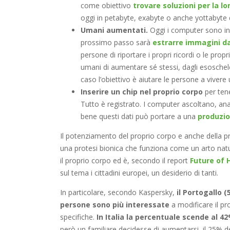
come obiettivo
trovare soluzioni per la l
oggi in petabyte, exabyte o anche yottabyte d
Umani aumentati.
Oggi i computer sono in g
prossimo passo sarà
estrarre immagini da
persone di riportare i propri ricordi o le prop
umani di aumentare sé stessi, dagli esoscheletr
caso l’obiettivo è aiutare le persone a vivere 
Inserire un chip nel proprio corpo
per tene
Tutto è registrato. I computer ascoltano, ana
bene questi dati può portare a una
produzio
Il potenziamento del proprio corpo e anche della 
una protesi bionica che funziona come un arto nat
il proprio corpo ed è, secondo il report
Future of
sul tema i cittadini europei, un desiderio di tanti.
In particolare, secondo Kaspersky,
il Portogallo 
persone sono più interessate
a modificare il p
specifiche.
In Italia la percentuale scende al 4
però un familiare decidesse di aumentarsi, il 25% d