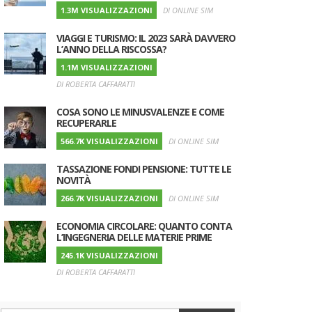
1.3M VISUALIZZAZIONI
DI ONLINE SIM
VIAGGI E TURISMO: IL 2023 SARÀ DAVVERO
L’ANNO DELLA RISCOSSA?
1.1M VISUALIZZAZIONI
DI ROBERTA CAFFARATTI
COSA SONO LE MINUSVALENZE E COME
RECUPERARLE
566.7K VISUALIZZAZIONI
DI ONLINE SIM
TASSAZIONE FONDI PENSIONE: TUTTE LE
NOVITÀ
266.7K VISUALIZZAZIONI
DI ONLINE SIM
ECONOMIA CIRCOLARE: QUANTO CONTA
L’INGEGNERIA DELLE MATERIE PRIME
245.1K VISUALIZZAZIONI
DI ROBERTA CAFFARATTI