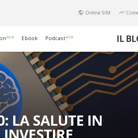
Online SIM
Come
public
timeline
IL B
ion
Ebook
Podcast
NEW
NEW
0: LA SALUTE IN
 INVESTIRE