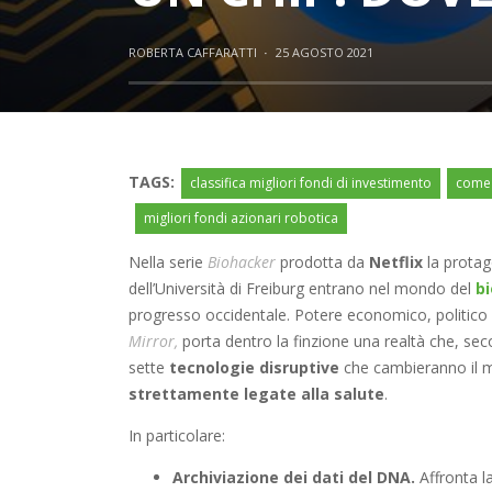
ROBERTA CAFFARATTI
·
25 AGOSTO 2021
TAGS:
classifica migliori fondi di investimento
come 
migliori fondi azionari robotica
Nella serie
Biohacker
prodotta da
Netflix
la protag
dell’Università di Freiburg entrano nel mondo del
b
progresso occidentale. Potere economico, politico e 
Mirror,
porta dentro la finzione una realtà che, sec
sette
tecnologie disruptive
che cambieranno il m
strettamente legate alla salute
.
In particolare:
Archiviazione dei dati del DNA.
Affronta la