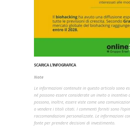
SCARICA L’INFOGRAFICA
Note
Le informazioni contenute in questo articolo sono esc
né possono essere considerate un invito o incentivo
possono, inoltre, essere viste come una comunicazion
o vendere i titoli citati. I commenti forniti sono l’o
raccomandazioni personalizzate. Le informazioni cont
fonte per prendere decisioni di investimento.