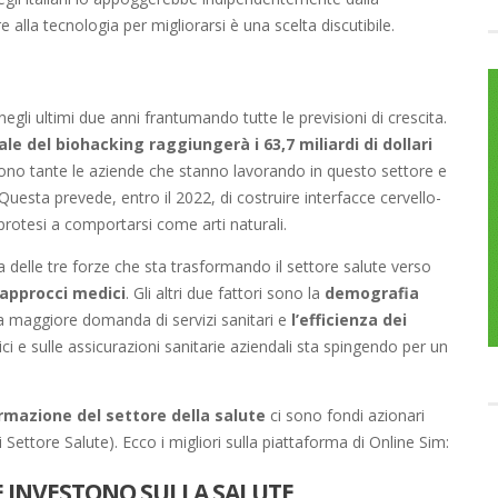
e alla tecnologia per migliorarsi è una scelta discutibile.
egli ultimi due anni frantumando tutte le previsioni di crescita.
e del biohacking raggiungerà i 63,7 miliardi di dollari
Sono tante le aziende che stanno lavorando in questo settore e
uesta prevede, entro il 2022, di costruire interfacce cervello-
rotesi a comportarsi come arti naturali.
 delle tre forze che sta trasformando il settore salute verso
approcci medici
. Gli altri due fattori sono la
demografia
a maggiore domanda di servizi sanitari e
l’efficienza dei
ici e sulle assicurazioni sanitarie aziendali sta spingendo per un
rmazione del settore della salute
ci sono fondi azionari
 Settore Salute). Ecco i migliori sulla piattaforma di Online Sim:
HE INVESTONO SULLA SALUTE