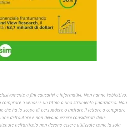
lusivamente a fini educativi e informativi. Non hanno l’obiettivo,
 a comprare o vendere un titolo o uno strumento finanziario. Non
e che ha lo scopo di persuadere o incitare il lettore a comprare
pinione dell’autore e non devono essere considerati delle
enute nell’articolo non devono essere utilizzate come la sola