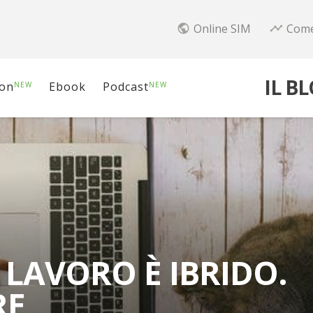
Online SIM
Come
public
timeline
IL B
ion
Ebook
Podcast
NEW
NEW
 LAVORO È IBRIDO.
RE