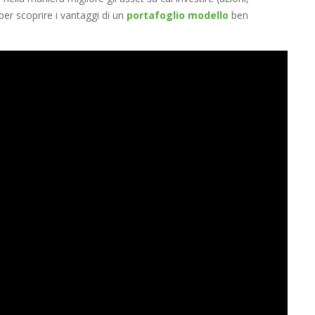
per scoprire i vantaggi di un
portafoglio modello
ben