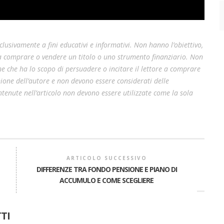
lusivamente a fini educativi e informativi. Non hanno l’obiettivo,
 a comprare o vendere un titolo o uno strumento finanziario. Non
e che ha lo scopo di persuadere o incitare il lettore a comprare
pinione dell’autore e non devono essere considerati delle
enute nell’articolo non devono essere utilizzate come la sola
ARTICOLO SUCCESSIVO
DIFFERENZE TRA FONDO PENSIONE E PIANO DI
ACCUMULO E COME SCEGLIERE
A
TI