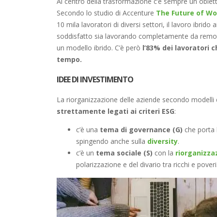
Al centro della trasformazione c’è sempre un obiet
Secondo lo studio di Accenture
The Future of Wo
10 mila lavoratori di diversi settori, il lavoro ibrido
soddisfatto sia lavorando completamente da remot
un modello ibrido. C’è però
l’83% dei lavoratori 
tempo.
IDEE DI INVESTIMENTO
La riorganizzazione delle aziende secondo modelli d
strettamente legati ai criteri ESG
:
c’è una
tema di governance (G)
che porta l
spingendo anche sulla
diversity
.
c’è un
tema sociale (S)
con la
riorganizzaz
polarizzazione e del divario tra ricchi e poveri