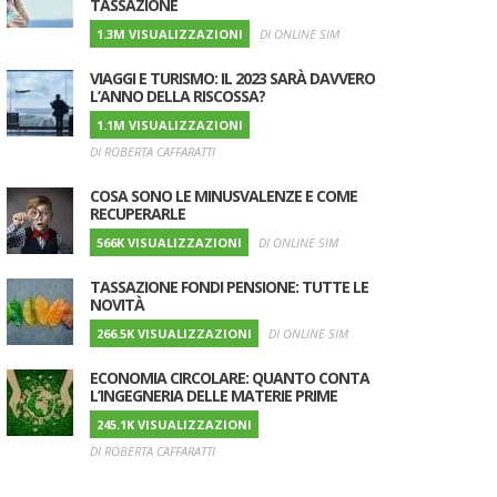
TASSAZIONE
1.3M VISUALIZZAZIONI
DI ONLINE SIM
VIAGGI E TURISMO: IL 2023 SARÀ DAVVERO
L’ANNO DELLA RISCOSSA?
1.1M VISUALIZZAZIONI
DI ROBERTA CAFFARATTI
COSA SONO LE MINUSVALENZE E COME
RECUPERARLE
566K VISUALIZZAZIONI
DI ONLINE SIM
TASSAZIONE FONDI PENSIONE: TUTTE LE
NOVITÀ
266.5K VISUALIZZAZIONI
DI ONLINE SIM
ECONOMIA CIRCOLARE: QUANTO CONTA
L’INGEGNERIA DELLE MATERIE PRIME
245.1K VISUALIZZAZIONI
DI ROBERTA CAFFARATTI