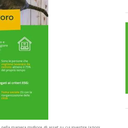
 nella maniera migliore gli asset su cui investire (azioni,