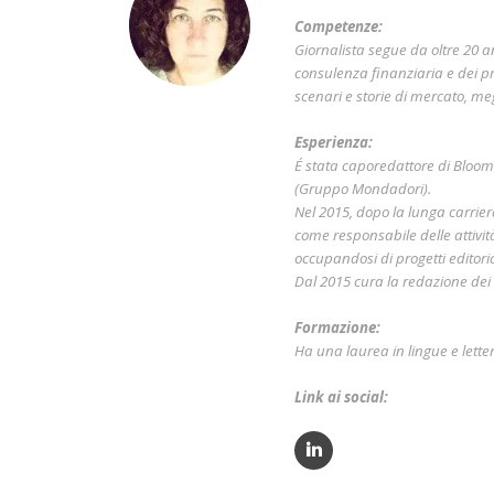
Competenze:
Giornalista segue da oltre 20 a
consulenza finanziaria e dei pr
scenari e storie di mercato, me
Esperienza:
É stata caporedattore di Bloo
(Gruppo Mondadori).
Nel 2015, dopo la lunga carri
come responsabile delle attivit
occupandosi di progetti editorial
Dal 2015 cura la redazione dei c
Formazione:
Ha una laurea in lingue e lette
Link ai social: