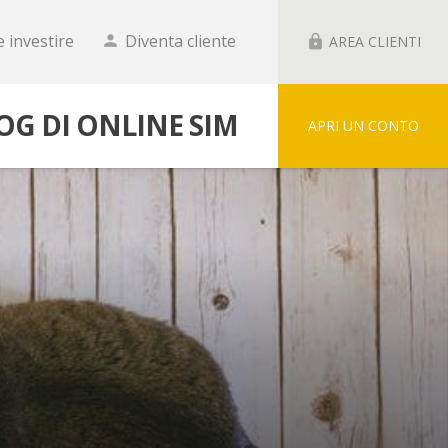
 investire
Diventa cliente
person
lock
AREA CLIENTI
LOG DI ONLINE SIM
APRI UN CONTO