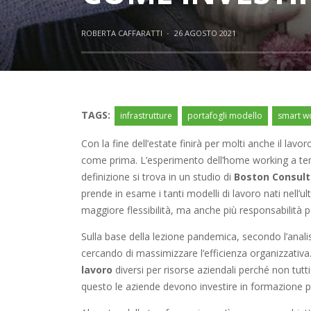
ROBERTA CAFFARATTI
·
26 AGOSTO 2021
TAGS:
infrastrutture
portafogli modello
smart w
Con la fine dell’estate finirà per molti anche il lavor
come prima. L’esperimento dell’home working a temp
definizione si trova in un studio di
Boston Consult
prende in esame i tanti modelli di lavoro nati nell
maggiore flessibilità, ma anche più responsabilità pe
Sulla base della lezione pandemica, secondo l’anal
cercando di massimizzare l’efficienza organizzativ
lavoro
diversi per risorse aziendali perché non tut
questo le aziende devono investire in formazione p