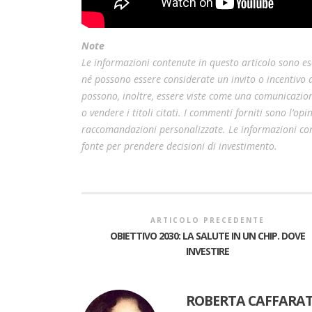
Note
Le informazioni contenute in questo articolo sono esc
né possono essere considerate un invito o incentivo
possono, inoltre, essere viste come una comunicazion
o vendere i titoli citati. I commenti forniti sono l’o
raccomandazioni personalizzate. Le informazioni cont
fonte per prendere decisioni di investimento.
ARTICOLO PRECEDENTE
OBIETTIVO 2030: LA SALUTE IN UN CHIP. DOVE
INVESTIRE
ROBERTA CAFFARAT