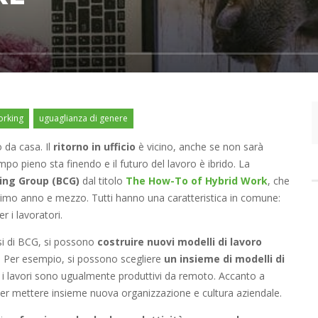
orking
uguaglianza di genere
o da casa. Il
ritorno in ufficio
è vicino, anche se non sarà
o pieno sta finendo e il futuro del lavoro è ibrido. La
ing Group (BCG)
dal titolo
The How-To of Hybrid Work
, che
’ultimo anno e mezzo. Tutti hanno una caratteristica in comune:
r i lavoratori.
isi di BCG, si possono
costruire nuovi modelli di lavoro
a. Per esempio, si possono scegliere
un insieme di modelli di
ti i lavori sono ugualmente produttivi da remoto. Accanto a
er mettere insieme nuova organizzazione e cultura aziendale.