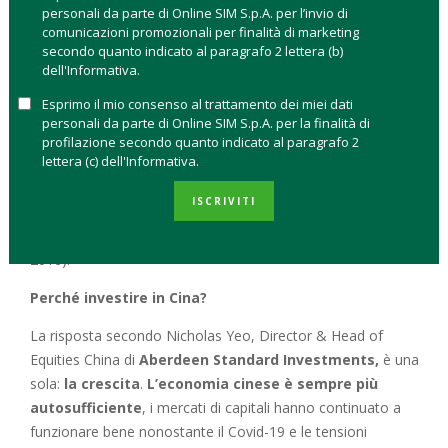
personali da parte di Online SIM S.p.A. per l’invio di
Secondo l’analisi di
Morgan Stanley Research
, i
comunicazioni promozionali per finalità di marketing
consumatori cinesi saranno il motore chiave della crescita del
secondo quanto indicato al paragrafo 2 lettera (b)
PIL del Paese nel 2021, grazie alla disponibilità del vaccino
dell'Informativa.
contro Covid-19 e a una ripresa nel mercato del lavoro e dei
Esprimo il mio consenso al trattamento dei miei dati
risparmi accumulati dalle famiglie. La trasformazione
personali da parte di Online SIM S.p.A. per la finalità di
dell’economia cinese, da Paese basato sulle importazioni a
profilazione secondo quanto indicato al paragrafo 2
lettera (c) dell'Informativa.
Paese basato sui consumi privati voluta dal presidente Xi
Jinping, è in corso da qualche anno e gli effetti saranno
ISCRIVITI
evidenti entro il 2030, quando i consumi cinesi arriveranno a
9,7 mila miliardi di dollari (erano 4,4 miliardi di dollari nel
2016).
Perché investire in Cina?
La risposta secondo Nicholas Yeo, Director & Head of
Equities China di
Aberdeen Standard Investments,
è una
sola:
la
crescita
.
L’economia cinese è sempre più
autosufficiente
, i mercati di capitali hanno continuato a
funzionare bene nonostante il Covid-19 e le tensioni