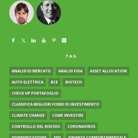
TAG
ANALISI DI MERCATO
ANALISI FIDA
ASSET ALLOCATION
AUTO ELETTRICA
BCE
BIOTECH
CHECK UP PORTAFOGLIO
CLASSIFICA MIGLIORI FONDI DI INVESTIMENTO
CLIMATE CHANGE
COME INVESTIRE
CONTROLLO DEL RISCHIO
CORONAVIRUS
DIVERSIFICAZIONE
FED
FINANZA COMPORTAMENTALE