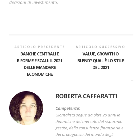
decisioni di investimento.
ARTICOLO PRECEDENTE
ARTICOLO SUCCESSIVO
BANCHE CENTRALI E
VALUE, GROWTH O
RIFORME FISCALI: IL 2021
BLEND? QUAL È LO STILE
DELLE MANOVRE
DEL 2021
ECONOMICHE
ROBERTA CAFFARATTI
Competenze:
Giornalista segue da oltre 20 anni le
dinamiche del mercato del risparmio
gestito, della consulenza finanziaria e
dei protagonisti del mondo degli