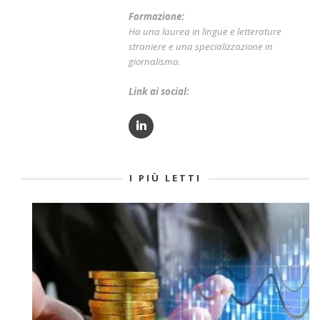
Formazione:
Ha una laurea in lingue e letterature
straniere e una specializzazione in
giornalismo.
Link ai social:
I PIÙ LETTI