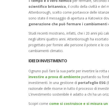
Il
tempo è il vero nemico
per fermare, secondo l
scientifico britannico
, il crollo della civiltà e d
Attenborough, scelto come portavoce delle istanze 
sono state il messaggio di apertura a Katowice dov
generazione che può fermare i cambiamenti c
Studi recenti mostrano, infatti, che i 20 anni più cald
negli ultimi quattro anni. Attenborough ha esortato t
progettato per fornire alle persone il potere e le 
cambiamenti climatici.
IDEE DI INVESTIMENTO
Ognuno può fare la sua parte per invertire la rotta 
investire a prova di ambiente
puntando su fondi
investimenti. In una gestione di
portafoglio ESG
(E
razionale delle risorse in tutto il processo di investim
L’investimento sostenibile è adatto a chi ha un ori
Scopri come
come si costruisce e si misura un