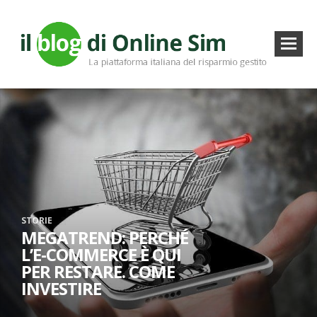
STORIE
MEGATREND: PERCHÉ
L’E-COMMERCE È QUI
PER RESTARE. COME
INVESTIRE