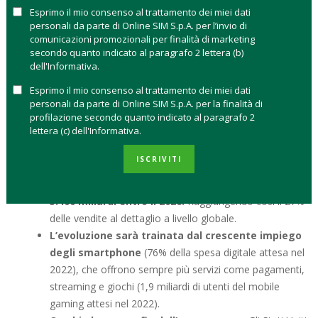
l’e-commerce ha ancora margini di crescita.
Esprimo il mio consenso al trattamento dei miei dati
personali da parte di Online SIM S.p.A. per l’invio di
C
OSA SIGNIFICA L’E-COMMERCE PER
comunicazioni promozionali per finalità di marketing
secondo quanto indicato al paragrafo 2 lettera (b)
L’ECONOMIA, L’INDUSTRIA E PER GLI
dell'Informativa.
INVESTITORI
Esprimo il mio consenso al trattamento dei miei dati
personali da parte di Online SIM S.p.A. per la finalità di
Grazie al Covid-19 l’e-commerce globale è cresciuto dal
profilazione secondo quanto indicato al paragrafo 2
lettera (c) dell'Informativa.
15%, delle vendite al dettaglio totali nel 2019, al 21% nel
2021. Nel 2022 il dato è salito solo dell’1% arrivando al
ISCRIVITI
22% delle vendite globali.
Il valore complessivo è pari
a circa 3.300 miliardi di dollari e potrebbe salire a
5.400 miliardi entro il 2026.
Raggiungendo così il 27%
delle vendite al dettaglio a livello globale.
L’evoluzione sarà trainata dal crescente impiego
degli smartphone
(76% della spesa digitale attesa nel
2022), che offrono sempre più servizi come pagamenti,
streaming e giochi (1,9 miliardi di utenti del mobile
gaming attesi nel 2022).