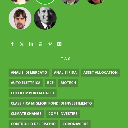
TAG
ANALISI DI MERCATO
ANALISI FIDA
ASSET ALLOCATION
AUTO ELETTRICA
BCE
BIOTECH
CHECK UP PORTAFOGLIO
CLASSIFICA MIGLIORI FONDI DI INVESTIMENTO
CLIMATE CHANGE
COME INVESTIRE
CONTROLLO DEL RISCHIO
CORONAVIRUS