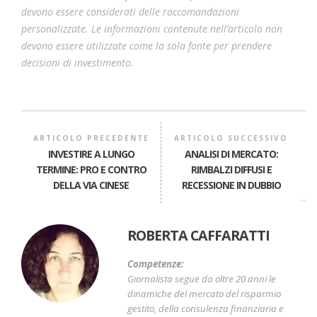
devono essere considerati delle raccomandazioni
personalizzate. Le informazioni contenute nell’articolo non
devono essere utilizzate come la sola fonte per prendere
decisioni di investimento.
ARTICOLO PRECEDENTE
ARTICOLO SUCCESSIVO
INVESTIRE A LUNGO
ANALISI DI MERCATO:
TERMINE: PRO E CONTRO
RIMBALZI DIFFUSI E
DELLA VIA CINESE
RECESSIONE IN DUBBIO
ROBERTA CAFFARATTI
Competenze:
Giornalista segue da oltre 20 anni le
dinamiche del mercato del risparmio
gestito, della consulenza finanziaria e