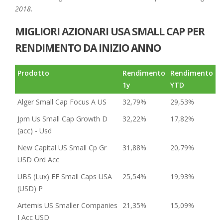
2018.
MIGLIORI AZIONARI USA SMALL CAP PER
RENDIMENTO DA INIZIO ANNO
Prodotto
Rendimento
Rendimento
1y
YTD
Alger Small Cap Focus A US
32,79%
29,53%
Jpm Us Small Cap Growth D
32,22%
17,82%
(acc) - Usd
New Capital US Small Cp Gr
31,88%
20,79%
USD Ord Acc
UBS (Lux) EF Small Caps USA
25,54%
19,93%
(USD) P
Artemis US Smaller Companies
21,35%
15,09%
I Acc USD