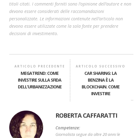
titoli citati. I commenti forniti sono l’opinione dell’autore e non
devono essere considerati delle raccomandazioni
personalizzate. Le informazioni contenute nell’articolo non
devono essere utilizzate come la sola fonte per prendere
decisioni di investimento.
ARTICOLO PRECEDENTE
ARTICOLO SUCCESSIVO
MEGATREND: COME
CAR SHARING: LA
INVESTIRE SULLA SFIDA
BENZINA È LA
DELL’URBANIZZAZIONE
BLOCKCHAIN. COME
INVESTIRE
ROBERTA CAFFARATTI
Competenze:
Giornalista segue da oltre 20 anni le