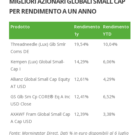
MIGLIORI AZIONARI GLOBALI SMALL CAP
PER RENDIMENTO A UN ANNO
Prodotto
Rendimento
Rendimento
1y
YTD
Threadneedle (Lux) Glb Smlr
19,54%
10,04%
Coms DE
Kempen (Lux) Global Small-
14,29%
6,06%
Cap I
Allianz Global Small Cap Equity
12,61%
4,29%
AT USD
GS Glb Sm Cp CORE® Eq A Inc
12,41%
6,52%
USD Close
AXAWF Fram Global Small Cap
12,39%
3,38%
A Cap USD
Fonte: Morningstar Direct. Dati % in euro disponibili al 6 luglio