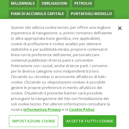
MILLENNIALS
OBBLIGAZIONI
PETROLIO
PIANI DI ACCUMULO CAPITALE
PORTAFOGLI MODELLO
PREVIDENZA COMPLEMENTARE
RECESSIONE
Questo sito utilizza cookie tecnici, per offrire una migliore
esperienza di navigazione, e, previo consenso dell’utente
RISPARMIO GESTITO
SOCIAL MEDIA
STILE VALUE
(o altra appropriata base giuridica, ove applicabile),
cookie di profilazione e cookie analitici per ottenere
TASSI
UGUAGLIANZA DI GENERE
VOLATILITÀ
statistiche e per pubblicità mirata, proporre contenuti in
linea con le preferenze dell’utente, personalizzare
contenuti pubblicitari di terze parti e consentire
l’interazione con i social, anche di terze parti. I consensi
per le diverse categorie sono indipendenti tra loro.
Cliccando su «Accetta» si acconsente all’utilizzo di tutti i
© 2026 ONLINE SIM - ONLINE SIM È UNA SOCIETÀ DEL
cookie. Cliccando su «Impostazioni cookie» è possibile
GRUPPO BANCARIO
ERSEL
- P.IVA 12927410154
gestire le proprie preferenze in merito all’utilizzo dei
PRIVACY POLICY
COOKIE
INFORMAZIONI LEGALI
cookie. Chiudendo il presente banner sarà possibile
proseguire la navigazione del Sito con l’installazione dei
soli cookie tecnici. Per ulteriori informazioni consultare la
nostra
Informativa Privacy
e la
Cookie Policy
IMPOSTAZIONI COOKIE
ACCETTA TUTTI I COOKIE