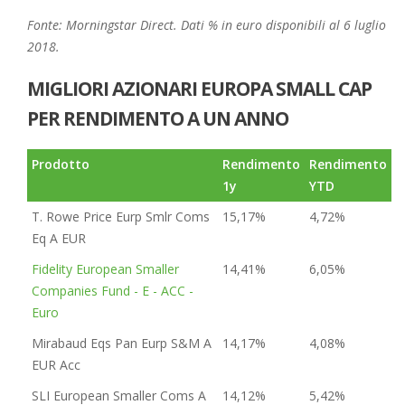
Fonte: Morningstar Direct. Dati % in euro disponibili al 6 luglio
2018.
MIGLIORI AZIONARI EUROPA SMALL CAP
PER RENDIMENTO A UN ANNO
Prodotto
Rendimento
Rendimento
1y
YTD
T. Rowe Price Eurp Smlr Coms
15,17%
4,72%
Eq A EUR
Fidelity European Smaller
14,41%
6,05%
Companies Fund - E - ACC -
Euro
Mirabaud Eqs Pan Eurp S&M A
14,17%
4,08%
EUR Acc
SLI European Smaller Coms A
14,12%
5,42%