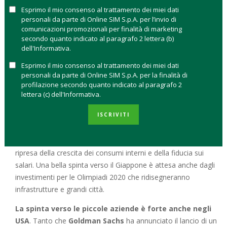
Esprimo il mio consenso al trattamento dei miei dati
complesso
per chi investe perché il rischio di volatilità e
personali da parte di Online SIM S.p.A. per l’invio di
correzioni è aumentato.
comunicazioni promozionali per finalità di marketing
secondo quanto indicato al paragrafo 2 lettera (b)
Per abbassare la correlazione all’andamento dei mercati, una
dell'Informativa.
buona pratica è quella di diversificare una parte del
Esprimo il mio consenso al trattamento dei miei dati
portafoglio sulle small e mid cap a livello globale. Tra le
personali da parte di Online SIM S.p.A. per la finalità di
opportunità di diversificazione del portafoglio,
Union
profilazione secondo quanto indicato al paragrafo 2
Bancaire Privée – UBP
suggerisce di tenere in
lettera (c) dell'Informativa.
considerazione il mercato giapponese
. Per Cédric Le
ISCRIVITI
Berre, senior analyst and investment specialist US and
Japanese Equities di UBP saranno proprio le piccole società
giapponesi a beneficiare dell’
Abenomics
anche grazie alla
ripresa della crescita dei consumi interni e della fiducia sui
salari. Una bella spinta verso il Giappone è attesa anche dagli
investimenti per le Olimpiadi 2020 che ridisegneranno
infrastrutture e grandi città.
La spinta verso le piccole aziende
è forte anche negli
USA
. Tanto che
Goldman Sachs
ha annunciato il lancio di un