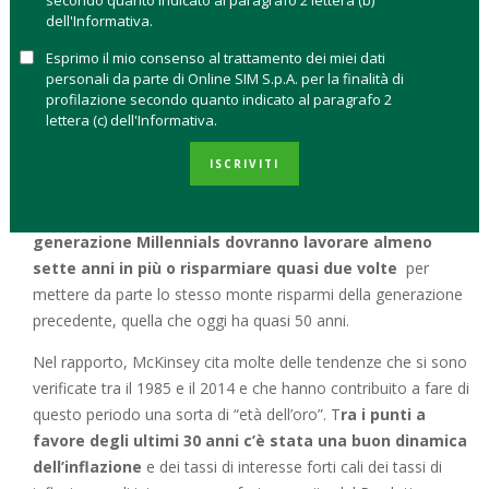
secondo quanto indicato al paragrafo 2 lettera (b)
diversificando in azioni e obbligazioni si può ottenere un
dell'Informativa.
redimento dell’8% da qui al 2036.
Esprimo il mio consenso al trattamento dei miei dati
personali da parte di Online SIM S.p.A. per la finalità di
E vuole dire una cosa sola: il ridimensionamento dei
profilazione secondo quanto indicato al paragrafo 2
rendimenti attesi costringe le persone a dover fare i conti con
lettera (c) dell'Informativa.
un nuovo scenario di investimento che punta molto di più sul
lungo periodo.
ISCRIVITI
La ragione? Secondo l’analisi di McKinsey, in media i
trentenni di oggi che formano la cosiddetta
generazione Millennials dovranno lavorare almeno
sette anni in più o risparmiare quasi due volte
per
mettere da parte lo stesso monte risparmi della generazione
precedente, quella che oggi ha quasi 50 anni.
Nel rapporto, McKinsey cita molte delle tendenze che si sono
verificate tra il 1985 e il 2014 e che hanno contribuito a fare di
questo periodo una sorta di “età dell’oro”. T
ra i punti a
favore degli ultimi 30 anni c’è stata una buon dinamica
dell’inflazione
e dei tassi di interesse forti cali dei tassi di