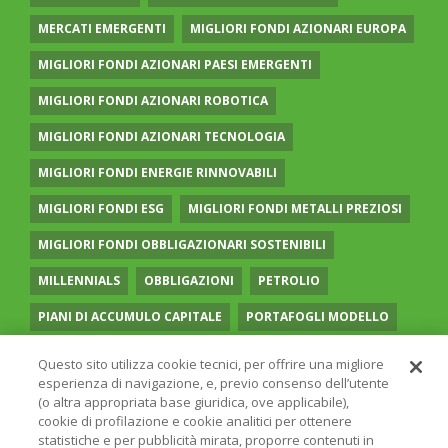
MERCATI EMERGENTI
MIGLIORI FONDI AZIONARI EUROPA
MIGLIORI FONDI AZIONARI PAESI EMERGENTI
MIGLIORI FONDI AZIONARI ROBOTICA
MIGLIORI FONDI AZIONARI TECNOLOGIA
MIGLIORI FONDI ENERGIE RINNOVABILI
MIGLIORI FONDI ESG
MIGLIORI FONDI METALLI PREZIOSI
MIGLIORI FONDI OBBLIGAZIONARI SOSTENIBILI
MILLENNIALS
OBBLIGAZIONI
PETROLIO
PIANI DI ACCUMULO CAPITALE
PORTAFOGLI MODELLO
PREVIDENZA COMPLEMENTARE
RECESSIONE
Questo sito utilizza cookie tecnici, per offrire una migliore
esperienza di navigazione, e, previo consenso dell’utente
RISPARMIO GESTITO
SOCIAL MEDIA
STILE VALUE
(o altra appropriata base giuridica, ove applicabile),
cookie di profilazione e cookie analitici per ottenere
TASSI
UGUAGLIANZA DI GENERE
VOLATILITÀ
statistiche e per pubblicità mirata, proporre contenuti in