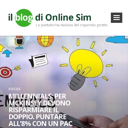
FOCUS
MILLENNIALS: PER
MCKINSEY DEVONO
RISPARMIARE IL
DOPPIO. PUNTARE
ALL’8% CON UN PAC