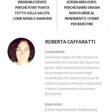
WEARABLE DEVICE:
AZIONI AREA EURO:
PERCHÉ FITBIT PUNTA
PERCHÉ MARIO DRAGHI
TUTTO SULLA SALUTE.
NON FA BENE AL
COME NOKIA E SAMSUNG
RENDIMENTO. I FONDI
PER INVESTIRE
ROBERTA CAFFARATTI
Competenze:
Giornalista segue da oltre 20 anni le
dinamiche del mercato del risparmio
gestito, della consulenza finanziaria e
dei protagonisti del mondo degli
investimenti. Per Online SIM scrive di
scenari e storie di mercato, megatrend
e idee di investimento, educazione
finanziaria.
Esperienza:
É stata caporedattore di Bloomberg