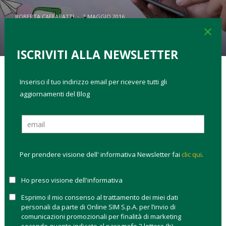
ROBERTA CAFFARATTI
·
2 MAGGIO 2016
0
0
3K
6
close
ISCRIVITI ALLA NEWSLETTER
Inserisci il tuo indirizzo email per ricevere tutti gli
TAGS:
inflazione
millennials
Piani di Accumulo capitale
aggiornamenti del Blog
tassi
Il rendimento degli investimenti in
Stati Uniti e in Europa
occidentale nel corso dei prossimi 20 anni sarà
probabilmente inferiore a quello degli ultimi 30 anni
.
Per prendere visione dell' informativa Newsletter fai
clic qui
.
Per questo gli investitori dovrebbero ridimensionare le loro
aspettative di guadagno. La profezia, che suona quasi come
Ho preso visione dell'informativa
una minaccia è contenuta nel report firmato da
McKinsey
Global Institute
Esprimo il mio consenso al trattamento dei miei dati
dal titolo “
Diminishing Returns: Why
personali da parte di Online SIM S.p.A. per l’invio di
Investors May Need to Lower Their Expectations
” da
comunicazioni promozionali per finalità di marketing
dove però emerge che, se si fanno le scelte giuste oggi