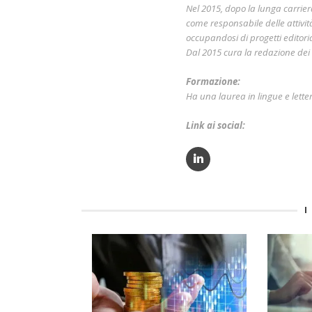
Nel 2015, dopo la lunga carri
come responsabile delle attivit
occupandosi di progetti editorial
Dal 2015 cura la redazione dei c
Formazione:
Ha una laurea in lingue e lette
Link ai social:
I