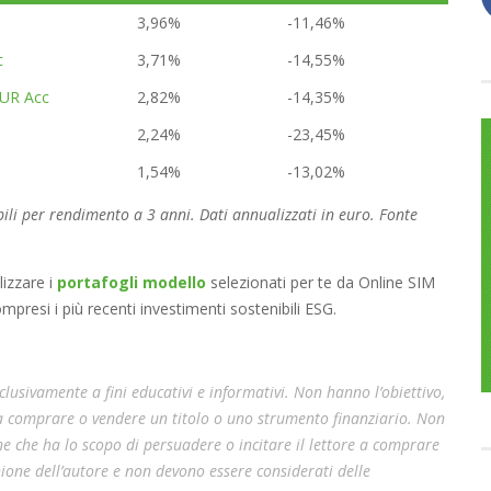
3,96%
-11,46%
c
3,71%
-14,55%
EUR Acc
2,82%
-14,35%
2,24%
-23,45%
1,54%
-13,02%
ibili per rendimento a 3 anni. Dati annualizzati in euro. Fonte
lizzare i
portafogli modello
selezionati per te da Online SIM
compresi i più recenti investimenti sostenibili ESG.
lusivamente a fini educativi e informativi. Non hanno l’obiettivo,
 a comprare o vendere un titolo o uno strumento finanziario. Non
e che ha lo scopo di persuadere o incitare il lettore a comprare
pinione dell’autore e non devono essere considerati delle