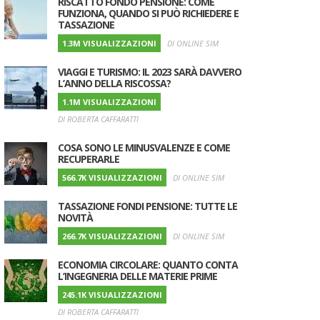
RISCATTO FONDO PENSIONE: COME
FUNZIONA, QUANDO SI PUÒ RICHIEDERE E
TASSAZIONE
1.3M VISUALIZZAZIONI
DI ONLINE SIM
VIAGGI E TURISMO: IL 2023 SARÀ DAVVERO
L’ANNO DELLA RISCOSSA?
1.1M VISUALIZZAZIONI
DI ROBERTA CAFFARATTI
UTORE
COSA SONO LE MINUSVALENZE E COME
RECUPERARLE
566.7K VISUALIZZAZIONI
DI ONLINE SIM
TASSAZIONE FONDI PENSIONE: TUTTE LE
NOVITÀ
266.7K VISUALIZZAZIONI
DI ONLINE SIM
ECONOMIA CIRCOLARE: QUANTO CONTA
L’INGEGNERIA DELLE MATERIE PRIME
245.1K VISUALIZZAZIONI
DI ROBERTA CAFFARATTI