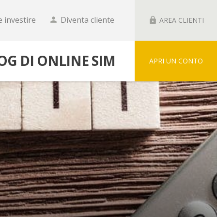
 investire
Diventa cliente
person
lock
AREA CLIENTI
LOG DI ONLINE SIM
APRI UN CONTO