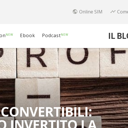
Online SIM
Come
public
timeline
IL B
ion
Ebook
Podcast
NEW
NEW
CONVERTIBILI:
 INVERTITO LA