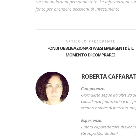
raccomandazioni personalizzate. Le informazioni cont
fonte per prendere decisioni di investimento.
ARTICOLO PRECEDENTE
FONDI OBBLIGAZIONARI PAESI EMERGENTI: È IL
MOMENTO DI COMPRARE?
ROBERTA CAFFARAT
Competenze:
Giornalista segue da oltre 20 a
consulenza finanziaria e dei pr
scenari e storie di mercato, me
Esperienza:
É stata caporedattore di Bloo
(Gruppo Mondadori).