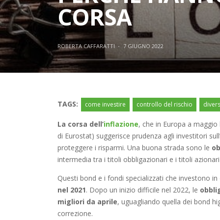
CORSA
ROBERTA CAFFARATTI
·
7 GIUGNO 2022
TAGS:
come investire
controllo del rischio
divers
La corsa dell’
inflazione
, che in Europa a maggio h
di Eurostat) suggerisce prudenza agli investitori sul
proteggere i risparmi. Una buona strada sono le
ob
intermedia tra i titoli obbligazionari e i titoli azion
Questi bond e i fondi specializzati che investono in 
nel 2021
. Dopo un inizio difficile nel 2022, le
obbli
migliori da aprile
, uguagliando quella dei bond hig
correzione.