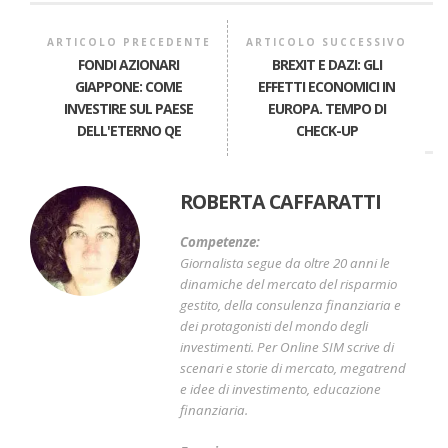
ARTICOLO PRECEDENTE
ARTICOLO SUCCESSIVO
FONDI AZIONARI
BREXIT E DAZI: GLI
GIAPPONE: COME
EFFETTI ECONOMICI IN
INVESTIRE SUL PAESE
EUROPA. TEMPO DI
DELL'ETERNO QE
CHECK-UP
ROBERTA CAFFARATTI
Competenze:
Giornalista segue da oltre 20 anni le
dinamiche del mercato del risparmio
gestito, della consulenza finanziaria e
dei protagonisti del mondo degli
investimenti. Per Online SIM scrive di
scenari e storie di mercato, megatrend
e idee di investimento, educazione
finanziaria.