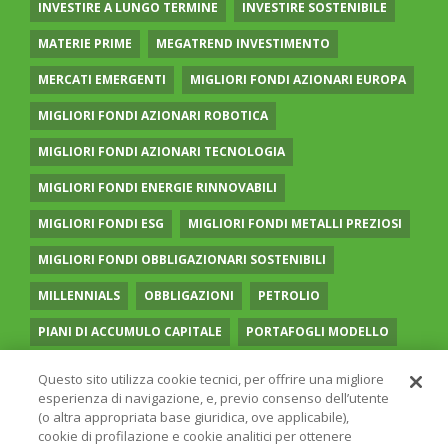
INVESTIRE A LUNGO TERMINE
INVESTIRE SOSTENIBILE
MATERIE PRIME
MEGATREND INVESTIMENTO
MERCATI EMERGENTI
MIGLIORI FONDI AZIONARI EUROPA
MIGLIORI FONDI AZIONARI ROBOTICA
MIGLIORI FONDI AZIONARI TECNOLOGIA
MIGLIORI FONDI ENERGIE RINNOVABILI
MIGLIORI FONDI ESG
MIGLIORI FONDI METALLI PREZIOSI
MIGLIORI FONDI OBBLIGAZIONARI SOSTENIBILI
MILLENNIALS
OBBLIGAZIONI
PETROLIO
PIANI DI ACCUMULO CAPITALE
PORTAFOGLI MODELLO
PREVIDENZA COMPLEMENTARE
RECESSIONE
Questo sito utilizza cookie tecnici, per offrire una migliore
esperienza di navigazione, e, previo consenso dell’utente
RISPARMIO GESTITO
SOCIAL MEDIA
STILE VALUE
(o altra appropriata base giuridica, ove applicabile),
cookie di profilazione e cookie analitici per ottenere
TASSI
UGUAGLIANZA DI GENERE
VOLATILITÀ