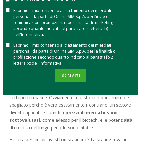
una lunga inchiesta che il settimanale finanziario inglese
Barron’s ha dedicato alla medicina del futuro.
Esprimo il mio consenso al trattamento dei miei dati
personali da parte di Online SIM S.p.A. per l’invio di
La discrepanza tra una rivoluzione scientifica incombente e la
comunicazioni promozionali per finalità di marketing
secondo quanto indicato al paragrafo 2 lettera (b)
disillusione degli investitori è enorme. Cosa sta accadendo? I
dell'Informativa.
numeri dicono che solo nel 2019 i fondi sanitari e biotech
hanno registrato
deflussi netti per oltre 11 miliardi di
Esprimo il mio consenso al trattamento dei miei dati
personali da parte di Online SIM S.p.A. per la finalità di
dollari
– contro i 430 milioni registrati in tutto il 2018 –
profilazione secondo quanto indicato al paragrafo 2
secondo dati
Lipper e Refinitiv
, e questo in linea con il
lettera (c) dell'Informativa.
comportamento abituale degli investitori in questo comparto
che, secondo l’analisi di Piper Jaffray, riceve storicamente
ISCRIVITI
denaro in corrispondenza di una sovraperformance dell’indice
biotecnologico e registra grandi fughe in periodi di
sottoperformance. Ovviamente, questo comportamento è
sbagliato perché è vero esattamente il contrario: un settore
diventa appetibile quando
i prezzi di mercato sono
sottovalutati
, come adesso per il biotech, e le potenzialità
di crescita nel lungo periodo sono intatte.
E allora perché gli investitori scappano? La grande fuga, in