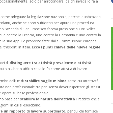
 occasionalmente, solo per arrotondare, da chi invece lo fa a
come adeguare la legislazione nazionale, perché le indicazioni
colanti, anche se sono sufficienti per aprire una procedura
mpo l’azienda di San Francisco faceva pressione su Bruxelles
 due contro la Francia, uno contro la Germania e uno contro la
 la sua App. Le proposte fatte dalla Commissione europea
 trasporti in Italia.
Ecco i punti chiave delle nuove regole
bri di
distinguere tra attività prevalente e attività
’auto a Uber o affitta casa lo fa come attività di lavoro
mbri dell’Ue di
stabilire soglie minime
sotto cui un’attività
à non professionale tra pari senza dover rispettare gli stessi
 che opera su base professionale.
rio base per
stabilire la natura dell’attività
il reddito che si
iorni in cui si esercitano.
’è un rapporto di lavoro subordinato
, per cui chi fornisce il