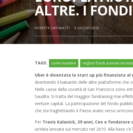
ALTRE. I FONDI
ROBERTA CAFFARATTI
·
9 GIUGNO 2016
TAGS:
come investire
migliori fondi azionari tecnol
Uber è diventata la start up più finanziata a
diventando il baluardo delle altre piattaforme che off
Nelle casse della società di San Francisco sono entrat
Saudita. Si tratta del maggior fundraising mai effet
venture capital. La partecipazione del fondo pubbli
che sta traghettando il Paese arabo verso un’economia
Per
Travis Kalanick, 39 anni, Ceo e fondatore 
un’idea lanciata sul mercato nel 2010. Alla base c’è