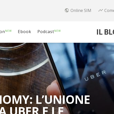
Online SIM
Come
public
timeline
IL B
ion
Ebook
Podcast
NEW
NEW
OMY: L’UNIONE
 UBER E LE