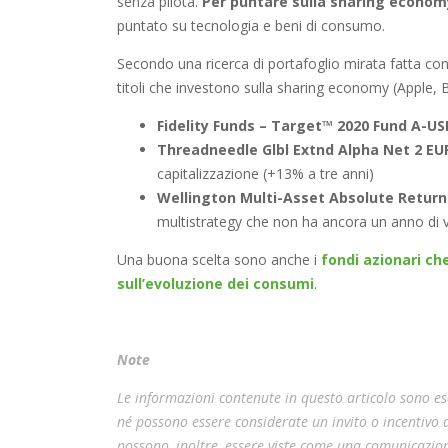
senza pilota.
Per puntare sulla sharing economy
puntato su tecnologia e beni di consumo.
Secondo una ricerca di portafoglio mirata fatta con
titoli che investono sulla sharing economy (Apple, 
Fidelity Funds – Target™ 2020 Fund A-US
Threadneedle Glbl Extnd Alpha Net 2 EU
capitalizzazione (+13% a tre anni)
Wellington Multi-Asset Absolute Retur
multistrategy che non ha ancora un anno di v
Una buona scelta sono anche i
fondi azionari ch
sull’evoluzione dei consumi
.
Note
Le informazioni contenute in questo articolo sono esc
né possono essere considerate un invito o incentivo
possono, inoltre, essere viste come una comunicazion