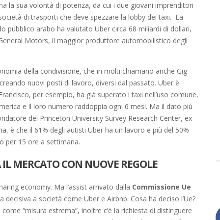
a la sua volontà di potenza, da cui i due giovani imprenditori
società di trasporti che deve spezzare la lobby dei taxi. La
o pubblico arabo ha valutato Uber circa 68 miliardi di dollari,
di General Motors, il maggior produttore automobilistico degli
onomia della condivisione, che in molti chiamano anche Gig
reando nuovi posti di lavoro, diversi dal passato. Uber è
Francisco, per esempio, ha già superato i taxi nell’uso comune,
America e il loro numero raddoppia ogni 6 mesi. Ma il dato più
 fondatore del Princeton University Survey Research Center, ex
 è che il 61% degli autisti Uber ha un lavoro e più del 50%
lo per 15 ore a settimana.
A IL MERCATO CON NUOVE REGOLE
haring economy. Ma l’assist arrivato dalla
Commissione Ue
 decisiva a società come Uber e Airbnb. Cosa ha deciso l’Ue?
come “misura estrema”, inoltre c’è la richiesta di distinguere