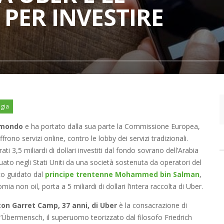
 PER INVESTIRE
ogia
l mondo
e ha portato dalla sua parte la Commissione Europea,
rono servizi online, contro le lobby dei servizi tradizionali.
i 3,5 miliardi di dollari investiti dal fondo sovrano dell’Arabia
tuato negli Stati Uniti da una società sostenuta da operatori del
co guidato dal
principe trentenne Mohammed bin Salman
,
 non oil, porta a 5 miliardi di dollari l’intera raccolta di Uber.
con Garret Camp, 37 anni, di Uber
è la consacrazione di
 l’Übermensch, il superuomo teorizzato dal filosofo Friedrich