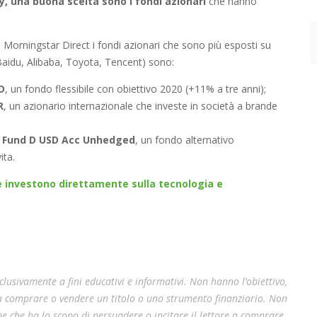
, una buona scelta sono i fondi azionari
che hanno
 Morningstar Direct i fondi azionari che sono più esposti su
Baidu, Alibaba, Toyota, Tencent) sono:
D
, un fondo flessibile con obiettivo 2020 (+11% a tre anni);
R
, un azionario internazionale che investe in società a brande
n Fund D USD Acc Unhedged
, un fondo alternativo
ita.
e investono direttamente sulla tecnologia e
lusivamente a fini educativi e informativi. Non hanno l’obiettivo,
 a comprare o vendere un titolo o uno strumento finanziario. Non
e che ha lo scopo di persuadere o incitare il lettore a comprare