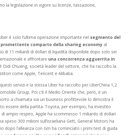
no la legislazione in vigore su licenze, tassazione,
 Uber è solo l’ultima operazione importante nel
segmento del
iù promettente comparto della sharing economy
al
di 11 miliardi di dollari di liquidità disponibile dopo solo sei
internazionale e affrontare
una concorrenza agguerrita in
c’è Didi Chuxing, società leader del settore, che ha raccolto la
nvestitori come Apple, Tencent e Alibaba.
r questi servizi e la stessa Uber ha raccolto per UberChina 1,2
omobile Group. Poi c’è il Medio Oriente che, però, è un
orto a chiamata sia un business profittevole lo dimostra il
to essere della partita. Toyota, per esempio, ha investito
a di ampio respiro, Apple ha scommesso 1 miliardo di dollari
a speso 300 milioni sull’israeliana Gett, General Motors ha
rio dopo l’alleanza con Gm ha cominciato i primi test di guida