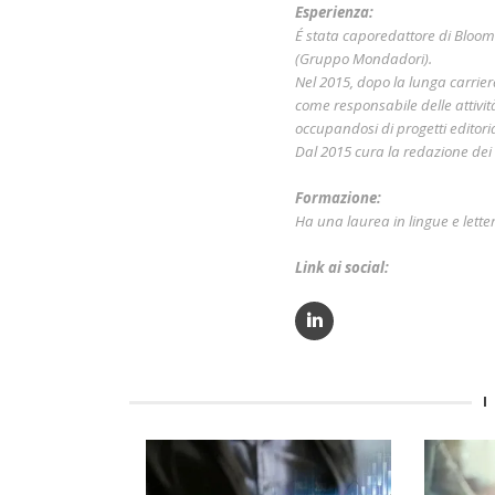
Esperienza:
É stata caporedattore di Bloo
(Gruppo Mondadori).
Nel 2015, dopo la lunga carri
come responsabile delle attivit
occupandosi di progetti editorial
Dal 2015 cura la redazione dei c
Formazione:
Ha una laurea in lingue e lette
Link ai social:
I