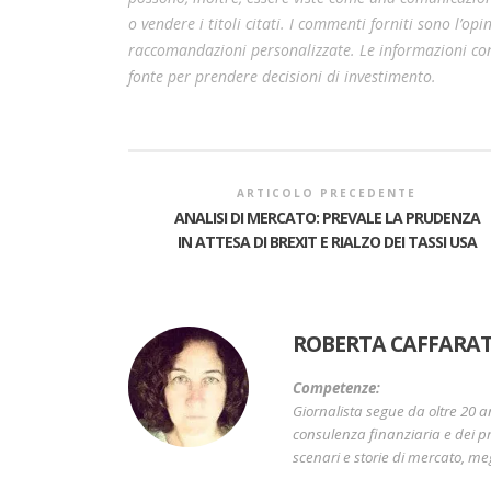
o vendere i titoli citati. I commenti forniti sono l’o
raccomandazioni personalizzate. Le informazioni cont
fonte per prendere decisioni di investimento.
ARTICOLO PRECEDENTE
ANALISI DI MERCATO: PREVALE LA PRUDENZA
IN ATTESA DI BREXIT E RIALZO DEI TASSI USA
ROBERTA CAFFARAT
Competenze:
Giornalista segue da oltre 20 a
consulenza finanziaria e dei pr
scenari e storie di mercato, me