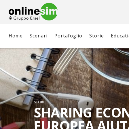
Home
Scenari
Portafoglio
Storie
Educat
STORIE
SHARING ECON
EUROPEA AIUTA