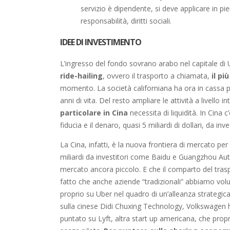
servizio è dipendente, si deve applicare in pie
responsabilità, diritti sociali.
IDEE DI INVESTIMENTO
L’ingresso del fondo sovrano arabo nel capitale di
ride-hailing
, ovvero il trasporto a chiamata,
il p
momento. La società californiana ha ora in cassa più 
anni di vita. Del resto ampliare le attività a livello 
particolare in Cina
necessita di liquidità. In Cina 
fiducia e il denaro, quasi 5 miliardi di dollari, da i
La Cina, infatti, è la nuova frontiera di mercato pe
miliardi da investitori come Baidu e Guangzhou Aut
mercato ancora piccolo. E che il comparto del trasp
fatto che anche aziende “tradizionali” abbiamo volu
proprio su Uber nel quadro di un’alleanza strategic
sulla cinese Didi Chuxing Technology, Volkswagen h
puntato su Lyft, altra start up americana, che prop