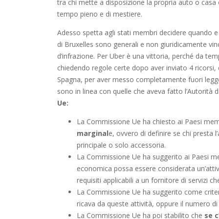
tra chi mette a disposizione la propria auto o casa
tempo pieno e di mestiere.
Adesso spetta agli stati membri decidere quando e 
di Bruxelles sono generali e non giuridicamente vin
d’infrazione. Per Uber è una vittoria, perché da te
chiedendo regole certe dopo aver inviato 4 ricorsi,
Spagna, per aver messo completamente fuori legge
sono in linea con quelle che aveva fatto l’Autorità dei
Ue:
La Commissione Ue ha chiesto ai Paesi mem
marginal
e, ovvero di definire se chi presta l
principale o solo accessoria.
La Commissione Ue ha suggerito ai Paesi me
economica possa essere considerata un’attivit
requisiti applicabili a un fornitore di servizi
La Commissione Ue ha suggerito come crite
ricava da queste attività, oppure il numero di g
La Commissione Ue ha poi stabilito che
se c