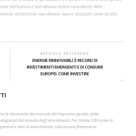
pinione dell’autore e non devono essere considerati delle
enute nell’articolo non devono essere utilizzate come la sola
ARTICOLO SUCCESSIVO
ENERGIE RINNOVABILI: È RECORD DI
INVESTIMENTI EMERGENTI E DI CONSUMI
EUROPEI. COME INVESTIRE
A
TI
nni le dinamiche del mercato del risparmio gestito, della
otagonisti del mondo degli investimenti. Per Online SIM scrive di
gatrend e idee di investimento, educazione finanziaria.