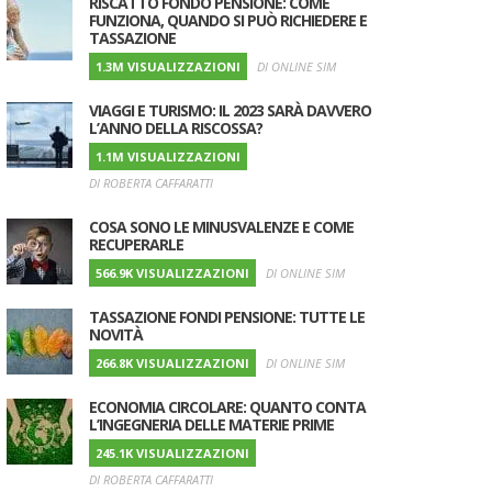
RISCATTO FONDO PENSIONE: COME
FUNZIONA, QUANDO SI PUÒ RICHIEDERE E
TASSAZIONE
1.3M VISUALIZZAZIONI
DI ONLINE SIM
VIAGGI E TURISMO: IL 2023 SARÀ DAVVERO
L’ANNO DELLA RISCOSSA?
1.1M VISUALIZZAZIONI
DI ROBERTA CAFFARATTI
COSA SONO LE MINUSVALENZE E COME
RECUPERARLE
566.9K VISUALIZZAZIONI
DI ONLINE SIM
TASSAZIONE FONDI PENSIONE: TUTTE LE
NOVITÀ
266.8K VISUALIZZAZIONI
DI ONLINE SIM
ECONOMIA CIRCOLARE: QUANTO CONTA
L’INGEGNERIA DELLE MATERIE PRIME
245.1K VISUALIZZAZIONI
DI ROBERTA CAFFARATTI