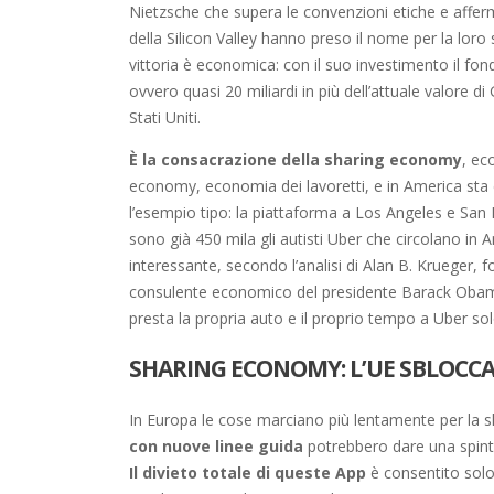
Nietzsche che supera le convenzioni etiche e afferm
della Silicon Valley hanno preso il nome per la loro 
vittoria è economica: con il suo investimento il fond
ovvero quasi 20 miliardi in più dell’attuale valore 
Stati Uniti.
È la consacrazione della sharing economy
, ec
economy, economia dei lavoretti, e in America sta c
l’esempio tipo: la piattaforma a Los Angeles e San 
sono già 450 mila gli autisti Uber che circolano in 
interessante, secondo l’analisi di Alan B. Krueger,
consulente economico del presidente Barack Obama,
presta la propria auto e il proprio tempo a Uber so
SHARING ECONOMY: L’UE SBLOCC
In Europa le cose marciano più lentamente per la s
con nuove linee guida
potrebbero dare una spinta
Il divieto totale di queste App
è consentito solo 