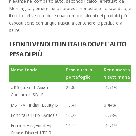
rilevante nel comparto auto, secondo i calcoli effettuati da
Morningstar, emerge una sorpresa: nonostante lo scandalo, e
il crollo del settore delle quattroruote, alcuni dei prodotti più
esposti sono comunque riusciti a contenere le perdite o a
salire.
I FONDI VENDUTI IN ITALIA DOVE L'AUTO
PESA DI PIÙ
Nome fondo
Peso auto in
Rendimento
portafoglio
1 settimana
UBS (Lux) EF Asian
20,83
-1,71%
Consum (USD) P
MS INVF Indian Equity B
17,41
0,44%
Fonditalia Euro Cyclicals
16,28
-6,78%
Eurizon EasyFund Eq
16,19
-1,71%
Cnsmr Discret LTE R