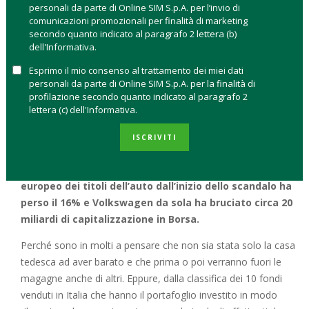
personali da parte di Online SIM S.p.A. per l’invio di
auto “irregolari”, poi ci saranno esborsi molto maggiori e
comunicazioni promozionali per finalità di marketing
ancora incerti: sanzioni negli Usa, possibili processi penali e
secondo quanto indicato al paragrafo 2 lettera (b)
clamoroso danno di immagine, che fanno parlare di una cifra
dell'Informativa.
anche superiore ai 50 miliardi.
Esprimo il mio consenso al trattamento dei miei dati
personali da parte di Online SIM S.p.A. per la finalità di
Non è presto, invece, per capire quanto le bugie
profilazione secondo quanto indicato al paragrafo 2
dell’azienda di Volksburg pesano sui portafogli dei
lettera (c) dell'Informativa.
fondi europei e sulle tasche dei risparmiatori italiani.
Il
tracollo del titolo Volkswagen che è uscito dalle liste delle
ISCRIVITI
azioni consigliate di Société Generale e Credit Suisse, ha
trascinato al ribasso tutto il comparto auto.
L’indice
europeo dei titoli dell’auto dall’inizio dello scandalo ha
perso il 16% e Volkswagen da sola ha bruciato circa 20
miliardi di capitalizzazione in Borsa.
Perché sono in molti a pensare che non sia stata solo la casa
tedesca ad aver barato e che prima o poi verranno fuori le
magagne anche di altri. Eppure, dalla classifica dei 10 fondi
venduti in Italia che hanno il portafoglio investito in modo