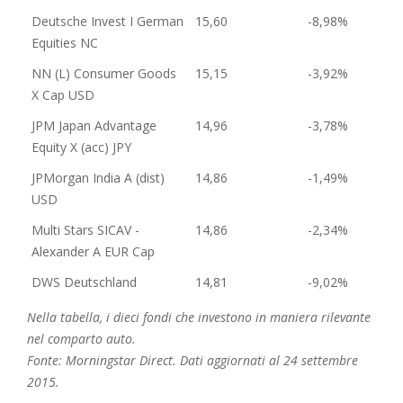
Deutsche Invest I German
15,60
-8,98%
Equities NC
NN (L) Consumer Goods
15,15
-3,92%
X Cap USD
JPM Japan Advantage
14,96
-3,78%
Equity X (acc) JPY
JPMorgan India A (dist)
14,86
-1,49%
USD
Multi Stars SICAV -
14,86
-2,34%
Alexander A EUR Cap
DWS Deutschland
14,81
-9,02%
Nella tabella, i dieci fondi che investono in maniera rilevante
nel comparto auto.
Fonte: Morningstar Direct. Dati aggiornati al 24 settembre
2015.