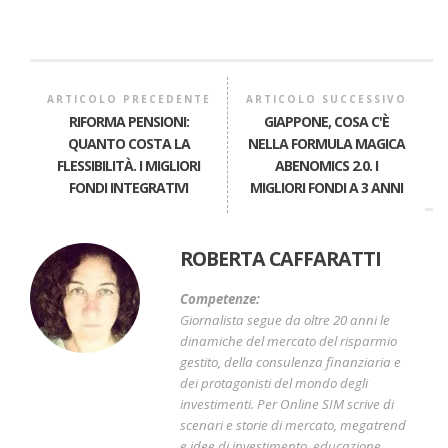
ARTICOLO PRECEDENTE
ARTICOLO SUCCESSIVO
RIFORMA PENSIONI:
GIAPPONE, COSA C'È
QUANTO COSTA LA
NELLA FORMULA MAGICA
FLESSIBILITÀ. I MIGLIORI
ABENOMICS 2.0. I
FONDI INTEGRATIVI
MIGLIORI FONDI A 3 ANNI
ROBERTA CAFFARATTI
Competenze:
Giornalista segue da oltre 20 anni le
dinamiche del mercato del risparmio
gestito, della consulenza finanziaria e
dei protagonisti del mondo degli
investimenti. Per Online SIM scrive di
scenari e storie di mercato, megatrend
e idee di investimento, educazione