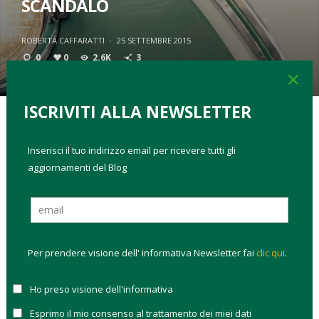
SCANDALO
ROBERTA CAFFARATTI
·
25 SETTEMBRE 2015
0
0
2.6K
3
close
ISCRIVITI ALLA NEWSLETTER
TAGS:
auto elettrica
classifica migliori fondi di investimento
Inserisci il tuo indirizzo email per ricevere tutti gli
come investire
aggiornamenti del Blog
È ancora presto per fare i conti sui costi totali che
Volkswagen dovrà affrontare per lo scandalo emissioni,
ma difficilmente basteranno i 6,5 miliardi già
accantonati a bilancio dal gruppo automobilistico
per
Per prendere visione dell' informativa Newsletter fai
clic qui
.
ripagare il danno di aver truccato 11 milioni di veicoli diesel
venduti tra il 2008 e il 2015 in tutto il mondo, falsificando il
Ho preso visione dell'informativa
loro impatto ambientale. Analisti e operatori cominciano a
fare qualche stima sulle spese industriali per intervenire sulle
Esprimo il mio consenso al trattamento dei miei dati