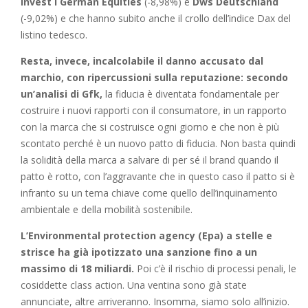
Invest I German Equities
(-8,98%) e
Dws Deutschland
(-9,02%) e che hanno subito anche il crollo dell’indice Dax del
listino tedesco.
Resta, invece, incalcolabile il danno accusato dal
marchio, con ripercussioni sulla reputazione: secondo
un’analisi di Gfk,
la fiducia è diventata fondamentale per
costruire i nuovi rapporti con il consumatore, in un rapporto
con la marca che si costruisce ogni giorno e che non è più
scontato perché è un nuovo patto di fiducia. Non basta quindi
la solidità della marca a salvare di per sé il brand quando il
patto è rotto, con l’aggravante che in questo caso il patto si è
infranto su un tema chiave come quello dell’inquinamento
ambientale e della mobilità sostenibile.
L’Environmental protection agency (Epa) a stelle e
strisce ha già ipotizzato una sanzione fino a un
massimo di 18 miliardi.
Poi c’è il rischio di processi penali, le
cosiddette class action. Una ventina sono già state
annunciate, altre arriveranno. Insomma, siamo solo all’inizio.