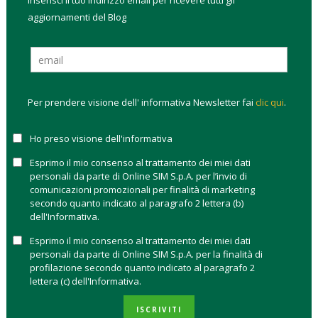
Inserisci il tuo indirizzo email per ricevere tutti gli
semplificato in “boomer”. I film rappresentano il conflitto generazionale
aggiornamenti del Blog
fra i baby boomer e le generazioni precedenti (e successive).
Per prendere visione dell' informativa Newsletter fai
clic qui
.
Ho preso visione dell'informativa
Esprimo il mio consenso al trattamento dei miei dati
personali da parte di Online SIM S.p.A. per l’invio di
comunicazioni promozionali per finalità di marketing
secondo quanto indicato al paragrafo 2 lettera (b)
dell'Informativa.
STORIE
MILLENNIALS: PERCHÉ INVESTIRE
Esprimo il mio consenso al trattamento dei miei dati
personali da parte di Online SIM S.p.A. per la finalità di
SU SÉ STESSI È UNA BUONA IDEA
profilazione secondo quanto indicato al paragrafo 2
lettera (c) dell'Informativa.
ROBERTA CAFFARATTI
5 OTTOBRE 2021
ISCRIVITI