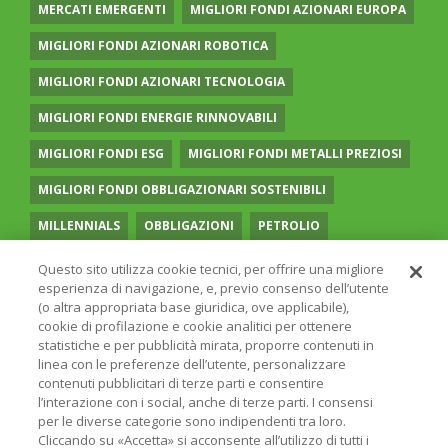
MERCATI EMERGENTI
MIGLIORI FONDI AZIONARI EUROPA
MIGLIORI FONDI AZIONARI ROBOTICA
MIGLIORI FONDI AZIONARI TECNOLOGIA
MIGLIORI FONDI ENERGIE RINNOVABILI
MIGLIORI FONDI ESG
MIGLIORI FONDI METALLI PREZIOSI
MIGLIORI FONDI OBBLIGAZIONARI SOSTENIBILI
MILLENNIALS
OBBLIGAZIONI
PETROLIO
PIANI DI ACCUMULO CAPITALE
PORTAFOGLI MODELLO
Questo sito utilizza cookie tecnici, per offrire una migliore
esperienza di navigazione, e, previo consenso dell’utente
PREVIDENZA COMPLEMENTARE
RECESSIONE
(o altra appropriata base giuridica, ove applicabile),
cookie di profilazione e cookie analitici per ottenere
RISPARMIO GESTITO
SOCIAL MEDIA
STILE VALUE
statistiche e per pubblicità mirata, proporre contenuti in
linea con le preferenze dell’utente, personalizzare
TASSI
UGUAGLIANZA DI GENERE
VOLATILITÀ
contenuti pubblicitari di terze parti e consentire
l’interazione con i social, anche di terze parti. I consensi
per le diverse categorie sono indipendenti tra loro.
Cliccando su «Accetta» si acconsente all’utilizzo di tutti i