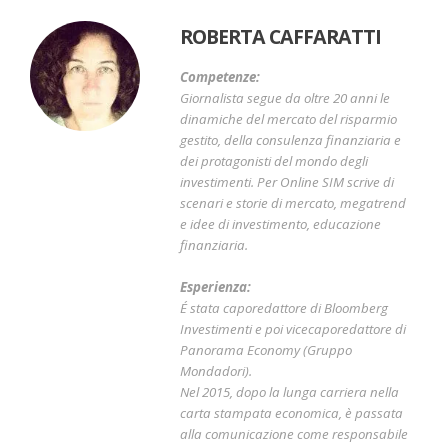
ROBERTA CAFFARATTI
Competenze:
Giornalista segue da oltre 20 anni le
dinamiche del mercato del risparmio
gestito, della consulenza finanziaria e
dei protagonisti del mondo degli
investimenti. Per Online SIM scrive di
scenari e storie di mercato, megatrend
e idee di investimento, educazione
finanziaria.
Esperienza:
É stata caporedattore di Bloomberg
Investimenti e poi vicecaporedattore di
Panorama Economy (Gruppo
Mondadori).
Nel 2015, dopo la lunga carriera nella
carta stampata economica, è passata
alla comunicazione come responsabile