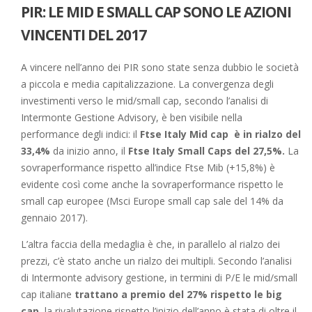
PIR: LE MID E SMALL CAP SONO LE AZIONI
VINCENTI DEL 2017
A vincere nell’anno dei PIR sono state senza dubbio le società
a piccola e media capitalizzazione. La convergenza degli
investimenti verso le mid/small cap, secondo l’analisi di
Intermonte Gestione Advisory, è ben visibile nella
performance degli indici: il
Ftse Italy Mid cap è in rialzo del
33,4%
da inizio anno, il
Ftse Italy Small Caps del 27,5%.
La
sovraperformance rispetto all’indice Ftse Mib (+15,8%) è
evidente così come anche la sovraperformance rispetto le
small cap europee (Msci Europe small cap sale del 14% da
gennaio 2017).
L’altra faccia della medaglia è che, in parallelo al rialzo dei
prezzi, c’è stato anche un rialzo dei multipli. Secondo l’analisi
di Intermonte advisory gestione, in termini di P/E le mid/small
cap italiane
trattano a premio del 27% rispetto le big
cap
, la rivalutazione rispetto l’inizio dell’anno è stata di oltre il