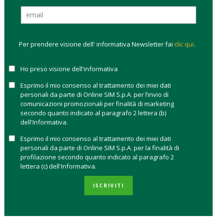
ci sono 31 differenti asset manager
con un’offerta di
prodotti nativi PIR o PIR compliant come ad esempio Ersel
attraverso Fondersel PMI, lo storico fondo azionario (il suo
Per prendere visione dell' informativa Newsletter fai
clic qui
.
track record risale al 1990). La raccolta netta complessiva di
tutti i prodotti, da inizio anno,
ammonta a oltre 7,5 miliardi
di euro
di cui 5,2 miliardi relativi a fondi di nuova istituzione e
Ho preso visione dell'informativa
oltre 2,3 miliardi riferiti a comparti già esistenti e trasformati
Esprimo il mio consenso al trattamento dei miei dati
in Pir.
personali da parte di Online SIM S.p.A. per l’invio di
comunicazioni promozionali per finalità di marketing
Analizzando la raccolta, secondo quando riporta Morningstar,
secondo quanto indicato al paragrafo 2 lettera (b)
sono le società di gestione italiane ad avere vinto la
dell'Informativa.
partita dei PIR
. Tra tutte Mediolanum ed Eurizon sono state
Esprimo il mio consenso al trattamento dei miei dati
capaci di catalizzare i flussi maggiori, anche se dato che molti
personali da parte di Online SIM S.p.A. per la finalità di
dei fondi PIR italiani sono nati nel corso dell’anno, una
profilazione secondo quanto indicato al paragrafo 2
lettera (c) dell'Informativa.
classifica più veritiera su chi ha vinto la corsa all’investimento
potrà essere fatta solo nel 2018. Non sono, invece, stati
ISCRIVITI
premiati i fondi PIR nati da società estere che hanno stime di
raccolta negative nella maggior parte dei casi.