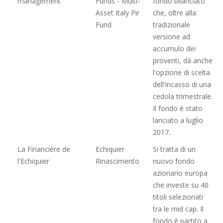
management
Funds - Multi-
fondo bilanciato
Asset Italy Pir
che, oltre alla
Fund
tradizionale
versione ad
accumulo dei
proventi, dà anche
l'opzione di scelta
dell'incasso di una
cedola trimestrale.
Il fondo è stato
lanciato a luglio
2017.
La Financière de
Echiquier
Si tratta di un
l'Echiquier
Rinascimento
nuovo fondo
azionario europa
che investe su 40
titoli selezionati
tra le mid cap. Il
fondo è partito a