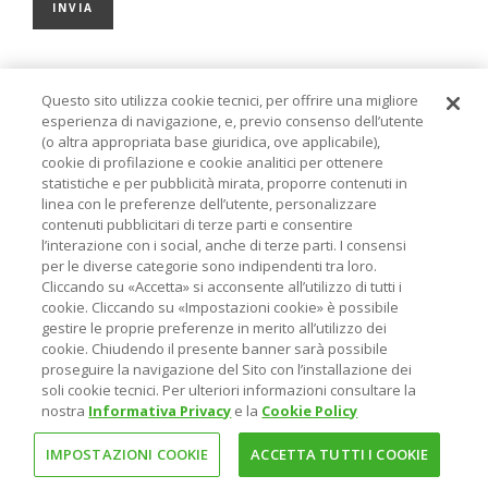
Questo sito utilizza cookie tecnici, per offrire una migliore
esperienza di navigazione, e, previo consenso dell’utente
(o altra appropriata base giuridica, ove applicabile),
cookie di profilazione e cookie analitici per ottenere
statistiche e per pubblicità mirata, proporre contenuti in
FORSE POTREBBE INTERESSARTI
linea con le preferenze dell’utente, personalizzare
contenuti pubblicitari di terze parti e consentire
l’interazione con i social, anche di terze parti. I consensi
ANALISI DI MERCATO: UN LUGLIO ANCORA DI
RENDIMENTO
per le diverse categorie sono indipendenti tra loro.
Cliccando su «Accetta» si acconsente all’utilizzo di tutti i
DI MONICA ZERBINATI
cookie. Cliccando su «Impostazioni cookie» è possibile
gestire le proprie preferenze in merito all’utilizzo dei
L’ERRORE CHE FACCIAMO CON I LIBRI (E ANCHE CON
cookie. Chiudendo il presente banner sarà possibile
GLI INVESTIMENTI)
proseguire la navigazione del Sito con l’installazione dei
DI ROBERTA CAFFARATTI
soli cookie tecnici. Per ulteriori informazioni consultare la
nostra
Informativa Privacy
e la
Cookie Policy
VALUE, GROWTH O BLEND: ANDAMENTO FONDI
NEL PRIMO SEMESTRE 2026
IMPOSTAZIONI COOKIE
ACCETTA TUTTI I COOKIE
DI ROBERTA CAFFARATTI