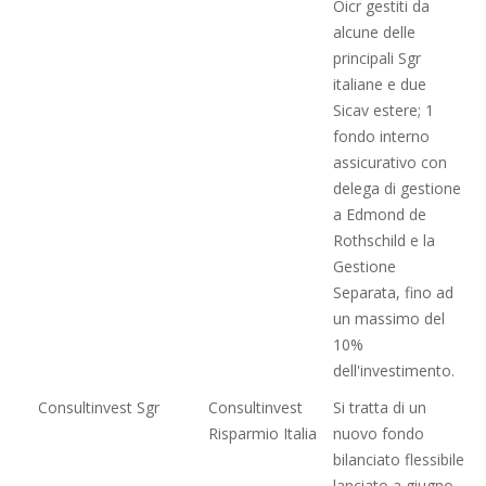
Oicr gestiti da
alcune delle
principali Sgr
italiane e due
Sicav estere; 1
fondo interno
assicurativo con
delega di gestione
a Edmond de
Rothschild e la
Gestione
Separata, fino ad
un massimo del
10%
dell'investimento.
Consultinvest Sgr
Consultinvest
Si tratta di un
Risparmio Italia
nuovo fondo
bilanciato flessibile
lanciato a giugno