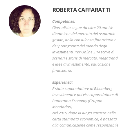
ROBERTA CAFFARATTI
Competenze:
Giornalista segue da oltre 20 anni le
dinamiche del mercato del risparmio
gestito, della consulenza finanziaria e
dei protagonisti del mondo degli
investimenti. Per Online SIM scrive di
scenari e storie di mercato, megatrend
e idee di investimento, educazione
finanziaria.
Esperienza:
É stata caporedattore di Bloomberg
Investimenti e poi vicecaporedattore di
Panorama Economy (Gruppo
Mondadori).
Nel 2015, dopo la lunga carriera nella
carta stampata economica, è passata
alla comunicazione come responsabile