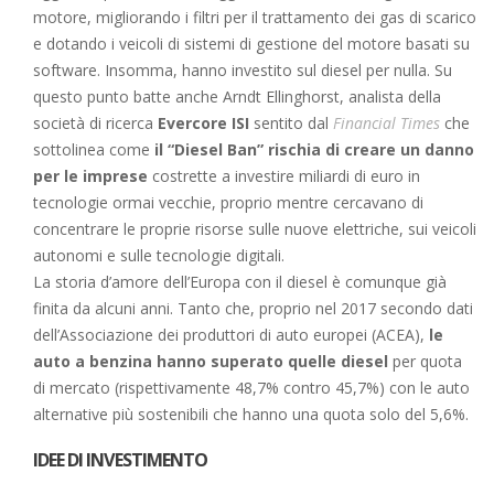
motore, migliorando i filtri per il trattamento dei gas di scarico
e dotando i veicoli di sistemi di gestione del motore basati su
software. Insomma, hanno investito sul diesel per nulla. Su
questo punto batte anche Arndt Ellinghorst, analista della
società di ricerca
Evercore ISI
sentito dal
Financial Times
che
sottolinea come
il “Diesel Ban” rischia di creare un danno
per le imprese
costrette a investire miliardi di euro in
tecnologie ormai vecchie, proprio mentre cercavano di
concentrare le proprie risorse sulle nuove elettriche, sui veicoli
autonomi e sulle tecnologie digitali.
La storia d’amore dell’Europa con il diesel è comunque già
finita da alcuni anni. Tanto che, proprio nel 2017 secondo dati
dell’Associazione dei produttori di auto europei (ACEA),
le
auto a benzina hanno superato quelle diesel
per quota
di mercato (rispettivamente 48,7% contro 45,7%) con le auto
alternative più sostenibili che hanno una quota solo del 5,6%.
IDEE DI INVESTIMENTO