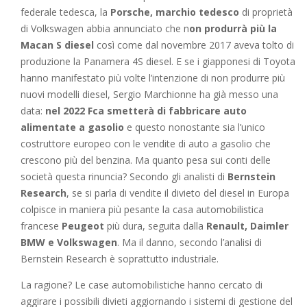
federale tedesca, la
Porsche, marchio tedesco
di proprietà
di Volkswagen abbia annunciato che n
on produrrà più la
Macan S diesel
così come dal novembre 2017 aveva tolto di
produzione la Panamera 4S diesel. E se i giapponesi di Toyota
hanno manifestato più volte l’intenzione di non produrre più
nuovi modelli diesel, Sergio Marchionne ha già messo una
data:
nel 2022 Fca smetterà di fabbricare auto
alimentate a gasolio
e questo nonostante sia l’unico
costruttore europeo con le vendite di auto a gasolio che
crescono più del benzina. Ma quanto pesa sui conti delle
società questa rinuncia? Secondo gli analisti di
Bernstein
Research
, se si parla di vendite il divieto del diesel in Europa
colpisce in maniera più pesante la casa automobilistica
francese
Peugeot
più dura, seguita dalla
Renault, Daimler
BMW e Volkswagen
. Ma il danno, secondo l’analisi di
Bernstein Research è soprattutto industriale.
La ragione? Le case automobilistiche hanno cercato di
aggirare i possibili divieti aggiornando i sistemi di gestione del