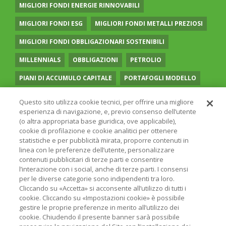
MIGLIORI FONDI ENERGIE RINNOVABILI
MIGLIORI FONDI ESG
MIGLIORI FONDI METALLI PREZIOSI
MIGLIORI FONDI OBBLIGAZIONARI SOSTENIBILI
MILLENNIALS
OBBLIGAZIONI
PETROLIO
PIANI DI ACCUMULO CAPITALE
PORTAFOGLI MODELLO
PREVIDENZA COMPLEMENTARE
RECESSIONE
Questo sito utilizza cookie tecnici, per offrire una migliore
esperienza di navigazione, e, previo consenso dell’utente
RISPARMIO GESTITO
SOCIAL MEDIA
STILE VALUE
(o altra appropriata base giuridica, ove applicabile),
cookie di profilazione e cookie analitici per ottenere
TASSI
UGUAGLIANZA DI GENERE
VOLATILITÀ
statistiche e per pubblicità mirata, proporre contenuti in
linea con le preferenze dell’utente, personalizzare
contenuti pubblicitari di terze parti e consentire
l’interazione con i social, anche di terze parti. I consensi
per le diverse categorie sono indipendenti tra loro.
Cliccando su «Accetta» si acconsente all’utilizzo di tutti i
© 2026 ONLINE SIM - ONLINE SIM È UNA SOCIETÀ DEL
cookie. Cliccando su «Impostazioni cookie» è possibile
GRUPPO BANCARIO
ERSEL
- P.IVA 12927410154
gestire le proprie preferenze in merito all’utilizzo dei
PRIVACY POLICY
COOKIE
INFORMAZIONI LEGALI
cookie. Chiudendo il presente banner sarà possibile