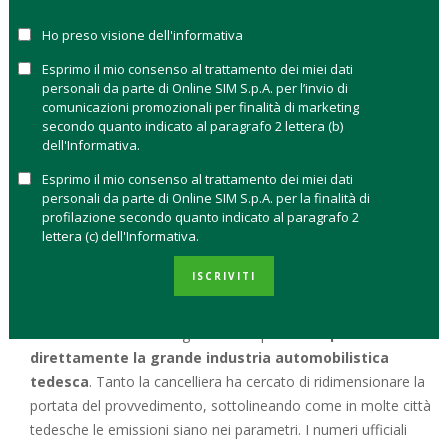
spaccato il Paese. In gioco non c’è solo
il mercato
dell’automotive
che da tempo ha imboccato la strada della
Ho preso visione dell'informativa
sostenibilità e dei veicoli green mettendo in un angolo il
Esprimo il mio consenso al trattamento dei miei dati
diesel, ma anche i diritti di milioni di cittadini proprietari dei
personali da parte di Online SIM S.p.A. per l’invio di
veicoli diesel che temono di perdere un bene che ormai non
comunicazioni promozionali per finalità di marketing
secondo quanto indicato al paragrafo 2 lettera (b)
ha più un valore per il Paese in cui vivono.
dell'Informativa.
Nella sentenza, infatti,
non è previsto alcun risarcimento
Esprimo il mio consenso al trattamento dei miei dati
perché ha acquistato un’auto diesel e potrebbe trovarsi, di
personali da parte di Online SIM S.p.A. per la finalità di
fatto, fuori legge a breve. Al momento il divieto vale per le
profilazione secondo quanto indicato al paragrafo 2
lettera (c) dell'Informativa.
due città che erano a giudizio, Duesseldorf e Stoccarda, ma la
sentenza ha stabilito un principio che avrà i suoi effetti anche
ISCRIVITI
su altri comuni, anche perché sono molte le cause aperte in
decine di città tedesche. La sentenza è una tegola anche sulla
testa del Governo di Angela Merkel perché
colpisce
direttamente la grande industria automobilistica
tedesca
. Tanto la cancelliera ha cercato di ridimensionare la
portata del provvedimento, sottolineando come in molte città
tedesche le emissioni siano nei parametri. I numeri ufficiali