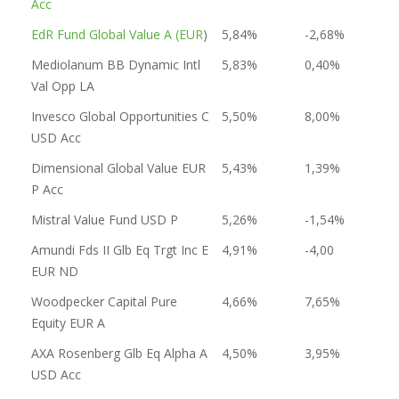
Acc
EdR Fund Global Value A (EUR
)
5,84%
-2,68%
Mediolanum BB Dynamic Intl
5,83%
0,40%
Val Opp LA
Invesco Global Opportunities C
5,50%
8,00%
USD Acc
Dimensional Global Value EUR
5,43%
1,39%
P Acc
Mistral Value Fund USD P
5,26%
-1,54%
Amundi Fds II Glb Eq Trgt Inc E
4,91%
-4,00
EUR ND
Woodpecker Capital Pure
4,66%
7,65%
Equity EUR A
AXA Rosenberg Glb Eq Alpha A
4,50%
3,95%
USD Acc