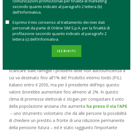
comunicazioni promozionali per finalità di marketing
della popolazione over 65, mentre giocano proprio sul
secondo quanto indicato al paragrafo 2 lettera (b)
contrario ovvero l’azzeramento dei flussi d’immigrati, l’unico
dell'Informativa.
modo per contrastare la diminuzione delle nascite, e
Esprimo il mio consenso al trattamento dei miei dati
l’aumento della spesa pensionistica con l’abolizione della
personali da parte di Online SIM S.p.A. per la finalità di
Fornero.
profilazione secondo quanto indicato al paragrafo 2
lettera (c) dell'Informativa.
Il calcolo è semplice. La
popolazione oltre i 65 anni
è
destinata già nell’arco della prossima legislatura, ad
ISCRIVITI
aumentare fino al 24% del totale
– ora siamo al 22% – e
secondo Boeri se non si mette mano al welfare si rischia di
scaricare sulle famiglie i problemi delle non autosufficienza a
cui va destinato fino all’1% del Prodotto interno lordo (PIL)
italiano entro il 2050, ma per il presidente dell’Inps questo
valore dovrebbe aumentare fino almeno al 2%. In questo
clima di promesse elettorali e slogan per conquistare il voto
della popolazione anziana che aumenta
ha preso il via l’APE
– uno strumento volontario che dà alle persone la possibilità
di chiedere un prestito a fronte di una riduzione permanente
della pensione futura – ed è stato raggiunto l’importante