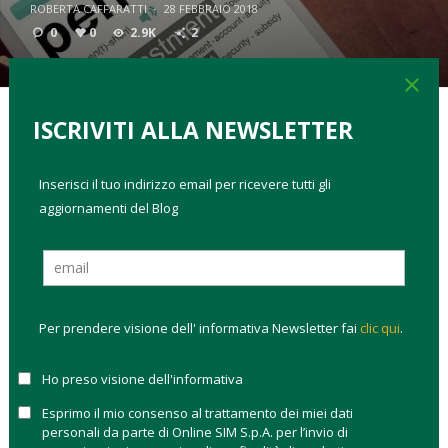
ROBERTA CAFFARATTI
·
28 FEBBRAIO 2018
0
0
2.9K
2
close
ISCRIVITI ALLA NEWSLETTER
TAGS:
come investire
fondi pensione
Inserisci il tuo indirizzo email per ricevere tutti gli
Nella settimana che tira la volata alle elezioni politiche in
aggiornamenti del Blog
Italia, il tema previdenziale è al centro della campagna
elettorale tra
Anticipo pensionistico volontario (APE)
,
cumulo gratuito
oltre alle promesse di
abolizione della
legge Fornero
. Per il presidente dell’Inps, Tito Boeri, al di là
delle proposte politiche, quello che servirebbe è un piano di
Per prendere visione dell' informativa Newsletter fai
clic qui
.
legislatura che punti alla razionalizzazione degli strumenti
esistenti, in modo da utilizzare al meglio le risorse e dare di
Ho preso visione dell'informativa
più a chi ha più bisogno. Al momento, secondo Boeri, tutte le
proposte sul piatto non tengono conto dei
veri problemi
Esprimo il mio consenso al trattamento dei miei dati
della previdenza italiana
: calo demografico e aumento
personali da parte di Online SIM S.p.A. per l’invio di