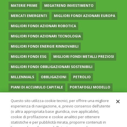
MATERIE PRIME
MEGATREND INVESTIMENTO
MERCATI EMERGENTI
MIGLIORI FONDI AZIONARI EUROPA
MIGLIORI FONDI AZIONARI ROBOTICA
MIGLIORI FONDI AZIONARI TECNOLOGIA
MIGLIORI FONDI ENERGIE RINNOVABILI
MIGLIORI FONDI ESG
MIGLIORI FONDI METALLI PREZIOSI
MIGLIORI FONDI OBBLIGAZIONARI SOSTENIBILI
MILLENNIALS
OBBLIGAZIONI
PETROLIO
PIANI DI ACCUMULO CAPITALE
PORTAFOGLI MODELLO
PREVIDENZA COMPLEMENTARE
RECESSIONE
Questo sito utilizza cookie tecnici, per offrire una migliore
esperienza di navigazione, e, previo consenso dell’utente
RISPARMIO GESTITO
SOCIAL MEDIA
STILE VALUE
(o altra appropriata base giuridica, ove applicabile),
cookie di profilazione e cookie analitici per ottenere
TASSI
UGUAGLIANZA DI GENERE
VOLATILITÀ
statistiche e per pubblicità mirata, proporre contenuti in