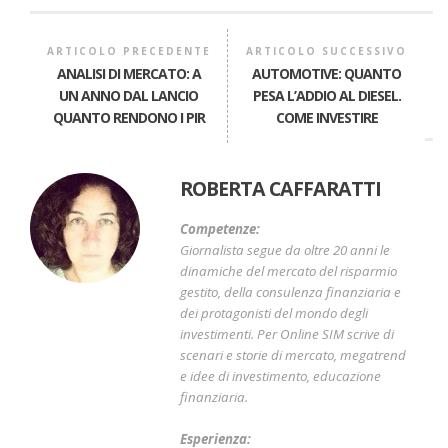
ARTICOLO PRECEDENTE
ARTICOLO SUCCESSIVO
ANALISI DI MERCATO: A
AUTOMOTIVE: QUANTO
UN ANNO DAL LANCIO
PESA L’ADDIO AL DIESEL.
QUANTO RENDONO I PIR
COME INVESTIRE
ROBERTA CAFFARATTI
Competenze:
Giornalista segue da oltre 20 anni le
dinamiche del mercato del risparmio
gestito, della consulenza finanziaria e
dei protagonisti del mondo degli
investimenti. Per Online SIM scrive di
scenari e storie di mercato, megatrend
e idee di investimento, educazione
finanziaria.
Esperienza: