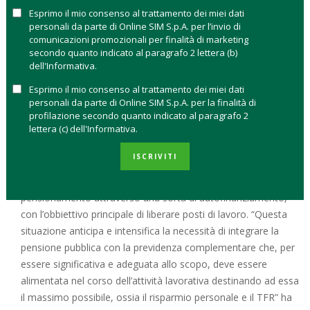
sostenibile il sistema previdenziale italiano Le misure
Esprimo il mio consenso al trattamento dei miei dati
previdenziali definite nell’accordo tra governo e sindacati,
personali da parte di Online SIM S.p.A. per l’invio di
saranno inserite nella legge di Bilancio.
comunicazioni promozionali per finalità di marketing
secondo quanto indicato al paragrafo 2 lettera (b)
Per attuare le misure,
il Governo ha previsto di stanziare
dell'Informativa.
6 miliardi di euro nei prossimi tre anni
. Per gli operatori
Esprimo il mio consenso al trattamento dei miei dati
del risparmio è una buona notizia e una spinta ulteriore verso
personali da parte di Online SIM S.p.A. per la finalità di
la costruzione di forme alternative di previdenza. Ma quanto
profilazione secondo quanto indicato al paragrafo 2
lettera (c) dell'Informativa.
risparmio in più è necessario per mantenere lo stesso tenore
di vita dopo la riforma? Secondo
Nadia Vavassori,
ISCRIVITI
Responsabile Business Unit SecondaPensione di
Amundi SGR
, la riforma consente di anticipare la data di
pensionamento attraverso una sorta di autofinanziamento,
con l’obbiettivo principale di liberare posti di lavoro. “Questa
situazione anticipa e intensifica la necessità di integrare la
pensione pubblica con la previdenza complementare che, per
essere significativa e adeguata allo scopo, deve essere
alimentata nel corso dell’attività lavorativa destinando ad essa
il massimo possibile, ossia il risparmio personale e il TFR” ha