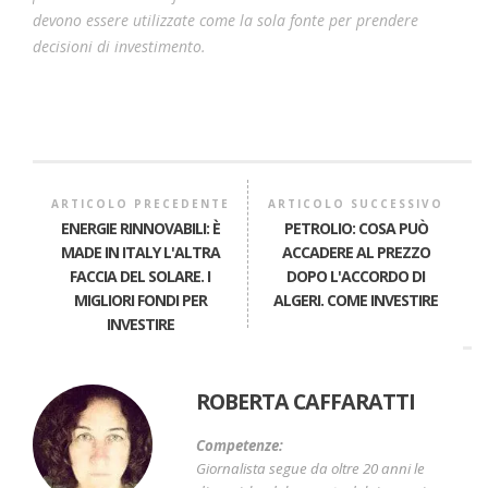
devono essere utilizzate come la sola fonte per prendere
decisioni di investimento.
ARTICOLO PRECEDENTE
ARTICOLO SUCCESSIVO
ENERGIE RINNOVABILI: È
PETROLIO: COSA PUÒ
MADE IN ITALY L'ALTRA
ACCADERE AL PREZZO
FACCIA DEL SOLARE. I
DOPO L'ACCORDO DI
MIGLIORI FONDI PER
ALGERI. COME INVESTIRE
INVESTIRE
ROBERTA CAFFARATTI
Competenze:
Giornalista segue da oltre 20 anni le