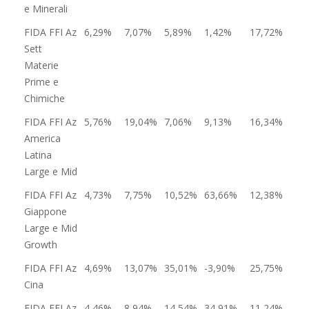
e Minerali
FIDA FFI Az
6,29%
7,07%
5,89%
1,42%
17,72%
Sett
Materie
Prime e
Chimiche
FIDA FFI Az
5,76%
19,04%
7,06%
9,13%
16,34%
America
Latina
Large e Mid
FIDA FFI Az
4,73%
7,75%
10,52%
63,66%
12,38%
Giappone
Large e Mid
Growth
FIDA FFI Az
4,69%
13,07%
35,01%
-3,90%
25,75%
Cina
FIDA FFI Az
4,46%
8,94%
14,54%
34,91%
11,24%