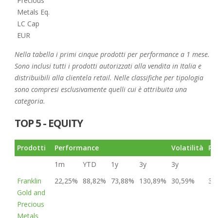
Precious
Metals Eq.
LC Cap
EUR
Nella tabella i primi cinque prodotti per performance a 1 mese.
Sono inclusi tutti i prodotti autorizzati alla vendita in Italia e
distribuibili alla clientela retail. Nelle classifiche per tipologia
sono compresi esclusivamente quelli cui è attribuita una
categoria.
TOP 5 - EQUITY
Prodotti
Performance
Volatilità
Ra
1m
YTD
1y
3y
3y
Franklin
22,25%
88,82%
73,88%
130,89%
30,59%
3
Gold and
Precious
Metals