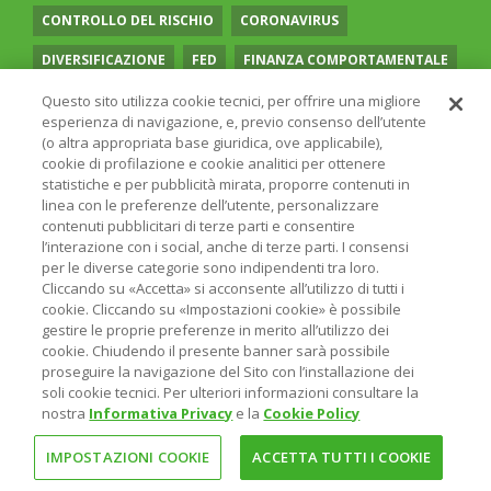
CONTROLLO DEL RISCHIO
CORONAVIRUS
DIVERSIFICAZIONE
FED
FINANZA COMPORTAMENTALE
FINTECH
FONDI PENSIONE
GENERAZIONE Z
Questo sito utilizza cookie tecnici, per offrire una migliore
esperienza di navigazione, e, previo consenso dell’utente
INFLAZIONE
INVESTIMENTI TEMATICI
(o altra appropriata base giuridica, ove applicabile),
cookie di profilazione e cookie analitici per ottenere
INVESTIRE A LUNGO TERMINE
INVESTIRE SOSTENIBILE
statistiche e per pubblicità mirata, proporre contenuti in
linea con le preferenze dell’utente, personalizzare
MATERIE PRIME
MEGATREND INVESTIMENTO
contenuti pubblicitari di terze parti e consentire
l’interazione con i social, anche di terze parti. I consensi
MERCATI EMERGENTI
MIGLIORI FONDI AZIONARI EUROPA
per le diverse categorie sono indipendenti tra loro.
Cliccando su «Accetta» si acconsente all’utilizzo di tutti i
MIGLIORI FONDI AZIONARI ROBOTICA
cookie. Cliccando su «Impostazioni cookie» è possibile
gestire le proprie preferenze in merito all’utilizzo dei
MIGLIORI FONDI AZIONARI TECNOLOGIA
cookie. Chiudendo il presente banner sarà possibile
proseguire la navigazione del Sito con l’installazione dei
MIGLIORI FONDI ENERGIE RINNOVABILI
soli cookie tecnici. Per ulteriori informazioni consultare la
nostra
Informativa Privacy
e la
Cookie Policy
MIGLIORI FONDI ESG
MIGLIORI FONDI METALLI PREZIOSI
MIGLIORI FONDI OBBLIGAZIONARI SOSTENIBILI
IMPOSTAZIONI COOKIE
ACCETTA TUTTI I COOKIE