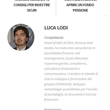
CONSIGLI PER INVESTIRE
APRIRE UN FONDO
SICURI
PENSIONE
LUCA LODI
Competenze:
Head of R&D di FIDA, Finanza Dati
Analisi, ha maturato competenze in
quantitative finance, risk
management, asset allocation,
risparmio gestito, compliance,
consulenza finanziaria e
comunicazione. Coordina le attività di
ricerca-sviluppo e formazione del
gruppo (FIDAmind). Sviluppa
metodologie quantitative per l'analisi
di portafoglio, di strumenti e mercati
finanziari.
Esperienza: