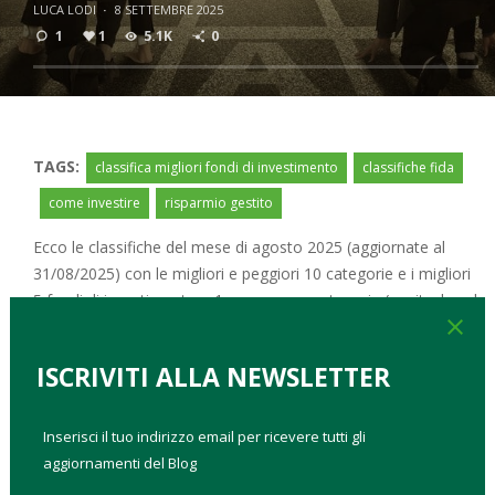
LUCA LODI
·
8 SETTEMBRE 2025
1
1
5.1K
0
TAGS:
classifica migliori fondi di investimento
classifiche fida
come investire
risparmio gestito
Ecco le classifiche del mese di agosto 2025 (aggiornate al
31/08/2025) con le migliori e peggiori 10 categorie e i migliori
5 fondi di investimento a 1 mese e per categoria (equity, bond
close
e absolute return).
ISCRIVITI ALLA NEWSLETTER
LA TOP 10 DI CATEGORIA
Indici di
Performance
Volatilità
Inserisci il tuo indirizzo email per ricevere tutti gli
categoria
aggiornamenti del Blog