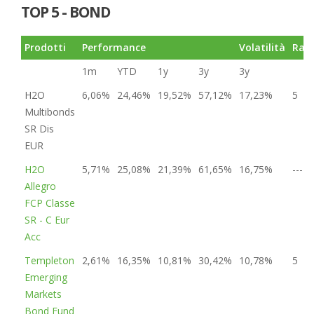
TOP 5 - BOND
Prodotti
Performance
Volatilità
Rat
1m
YTD
1y
3y
3y
H2O
6,06%
24,46%
19,52%
57,12%
17,23%
5
Multibonds
SR Dis
EUR
H2O
5,71%
25,08%
21,39%
61,65%
16,75%
---
Allegro
FCP Classe
SR - C Eur
Acc
Templeton
2,61%
16,35%
10,81%
30,42%
10,78%
5
Emerging
Markets
Bond Fund