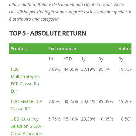
alla vendita in Italia e distribuibili alla clientela retail. Nelle
classifiche per tipologia sono compresi esclusivamente quelli cui
è attribuita una categoria.
TOP 5 - ABSOLUTE RETURN
Prodotti
Performance
Volatili
1m
YTD
1y
3y
3y
H2O
7,09%
44,05%
37,19%
95,74
19,73%
Multistrategies
FCP Classe Ra
Eur
H2O Vivace FCP
7,06%
40,23%
33,61%
89,39%
19,26%
Classe RC
UBS (Lux) Key
5,76%
15,10%
23,38%
10,05%
18,58%
Selection SICAV -
China Allocation