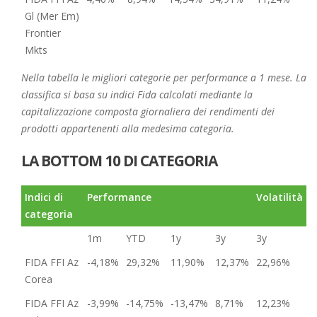
Gl (Mer Em)
Frontier
Mkts
Nella tabella le migliori categorie per performance a 1 mese. La
classifica si basa su indici Fida calcolati mediante la
capitalizzazione composta giornaliera dei rendimenti dei
prodotti appartenenti alla medesima categoria.
LA BOTTOM 10 DI CATEGORIA
Indici di
Performance
Volatilità
categoria
1m
YTD
1y
3y
3y
FIDA FFI Az
-4,18%
29,32%
11,90%
12,37%
22,96%
Corea
FIDA FFI Az
-3,99%
-14,75%
-13,47%
8,71%
12,23%