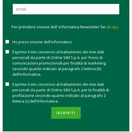
1m
YTD
1y
3y
3y
FIDA FFI Az
17,94%
63,56%
60,01%
125,19%
25,58%
Sett Metalli
Prez e
Per prendere visione dell' informativa Newsletter fai
clic qui
.
Minerali
Ho preso visione dell'informativa
FIDA FFI Az
17,05%
62,71%
46,25%
97,64%
26,67%
Sett Metalli
Esprimo il mio consenso al trattamento dei miei dati
Prez e
personali da parte di Online SIM S.p.A. per l’invio di
comunicazioni promozionali per finalità di marketing
Minerali
secondo quanto indicato al paragrafo 2 lettera (b)
EUR Hdg
dell'Informativa.
FIDA FFI Az
9,05%
6,40%
27,21%
-14,04%
20,73%
Esprimo il mio consenso al trattamento dei miei dati
Cina A
personali da parte di Online SIM S.p.A. per la finalità di
Shares
profilazione secondo quanto indicato al paragrafo 2
lettera (c) dell'Informativa.
FIDA FFI Az
8,85%
20,77%
2,40%
-5,73%
20,30%
Brasile
ISCRIVITI
FIDA FFI Az
8,58%
15,72%
9,96%
14,18%
18,63%
Sett Metalli