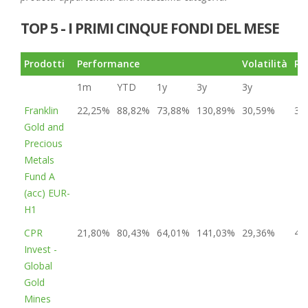
TOP 5 - I PRIMI CINQUE FONDI DEL MESE
Prodotti
Performance
Volatilità
Ra
1m
YTD
1y
3y
3y
Franklin
22,25%
88,82%
73,88%
130,89%
30,59%
3
Gold and
Precious
Metals
Fund A
(acc) EUR-
H1
CPR
21,80%
80,43%
64,01%
141,03%
29,36%
4
Invest -
Global
Gold
Mines