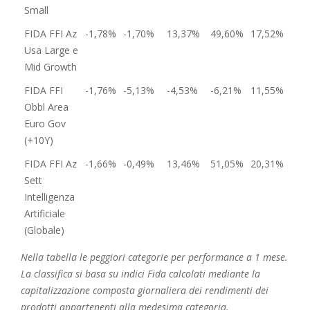
Small
FIDA FFI Az
-1,78%
-1,70%
13,37%
49,60%
17,52%
Usa Large e
Mid Growth
FIDA FFI
-1,76%
-5,13%
-4,53%
-6,21%
11,55%
Obbl Area
Euro Gov
(+10Y)
FIDA FFI Az
-1,66%
-0,49%
13,46%
51,05%
20,31%
Sett
Intelligenza
Artificiale
(Globale)
Nella tabella le peggiori categorie per performance a 1 mese.
La classifica si basa su indici Fida calcolati mediante la
capitalizzazione composta giornaliera dei rendimenti dei
prodotti appartenenti alla medesima categoria.