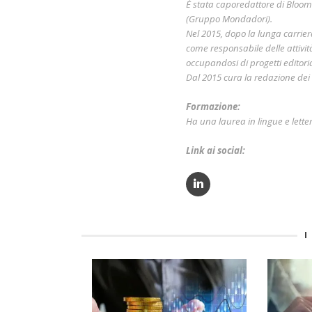
É stata caporedattore di Bloo
(Gruppo Mondadori).
Nel 2015, dopo la lunga carri
come responsabile delle attivit
occupandosi di progetti editorial
Dal 2015 cura la redazione dei c
Formazione:
Ha una laurea in lingue e lette
Link ai social:
I