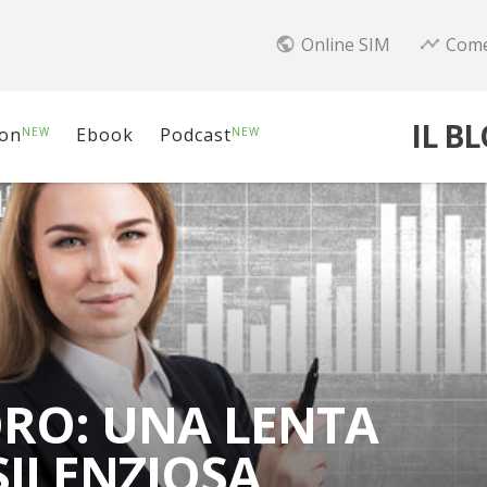
Online SIM
Come
public
timeline
IL B
ion
Ebook
Podcast
NEW
NEW
RO: UNA LENTA
SILENZIOSA