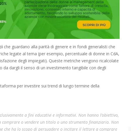
ci
che guardano alla parità di genere e in fondi generalisti che
iche legate al tema (per esempio, percentuale di donne in CdA,
sfazione degli impiegati). Queste metriche vengono ricalcolate
 da dargli il senso di un investimento tangibile con degli
attaforma per investire sui trend di lungo termine della
lusivamente a fini educativi e informativi. Non hanno l’obiettivo,
 a comprare o vendere un titolo o uno strumento finanziario. Non
e che ha lo scopo di persuadere o incitare il lettore a comprare