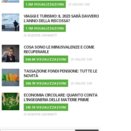
1.3M VISUALIZZAZIONI
DI ONLINE SIM
VIAGGI E TURISMO: IL 2023 SARÀ DAVVERO
L’ANNO DELLA RISCOSSA?
1.1M VISUALIZZAZIONI
DI ROBERTA CAFFARATTI
COSA SONO LE MINUSVALENZE E COME
RECUPERARLE
566.6K VISUALIZZAZIONI
DI ONLINE SIM
TASSAZIONE FONDI PENSIONE: TUTTE LE
NOVITÀ
266.7K VISUALIZZAZIONI
DI ONLINE SIM
ECONOMIA CIRCOLARE: QUANTO CONTA
L’INGEGNERIA DELLE MATERIE PRIME
245.1K VISUALIZZAZIONI
DI ROBERTA CAFFARATTI