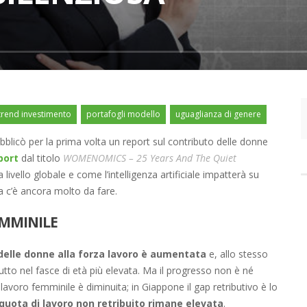
rend investimento
portafogli modello
uguaglianza di genere
blicò per la prima volta un report sul contributo delle donne
port
dal titolo
WOMENOMICS – 25 Years And The Quiet
 livello globale e come l’intelligenza artificiale impatterà su
ma c’è ancora molto da fare.
EMMINILE
delle donne alla forza lavoro è aumentata
e, allo stesso
tto nel fasce di età più elevata. Ma il progresso non è né
 lavoro femminile è diminuita; in Giappone il gap retributivo è lo
 quota di lavoro non retribuito rimane elevata
.