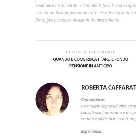
o vendere i titoli citati. I commenti forniti sono l’o
raccomandazioni personalizzate. Le informazioni cont
fonte per prendere decisioni di investimento.
ARTICOLO PRECEDENTE
QUANDO E COME RISCATTARE IL FONDO
PENSIONE IN ANTICIPO
ROBERTA CAFFARAT
Competenze:
Giornalista segue da oltre 20 a
consulenza finanziaria e dei pr
scenari e storie di mercato, me
Esperienza: