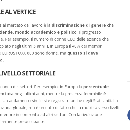
E AL VERTICE
e al mercato del lavoro è la
discriminazione di genere
che
ziende, mondo accademico e politico
. Il progresso
ende. Per esempio, il numero di donne CEO delle aziende che
iato negli ultimi 5 anni. E in Europa il 40% dei membri
indice EUROSTOXX 600 sono donne, ma
questo si deve
a.
LIVELLO SETTORIALE
seconda dei settori. Per esempio, in Europa la
percentuale
mentata
negli ultimi anni, mentre la presenza femminile
è
a
. Un andamento simile si è registrato anche negli Stati Uniti. La
nziaria globale, ma è un dato di fatto che la mobilità verso livelli
inferiore in confronto ad altri settori. Con la rivoluzione
ticolarmente preoccupante.