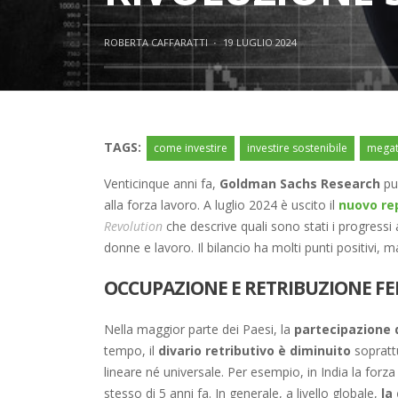
ROBERTA CAFFARATTI
·
19 LUGLIO 2024
TAGS:
come investire
investire sostenibile
megat
Venticinque anni fa,
Goldman Sachs Research
pub
alla forza lavoro. A luglio 2024 è uscito il
nuovo re
Revolution
che descrive quali sono stati i progressi a
donne e lavoro. Il bilancio ha molti punti positivi, 
OCCUPAZIONE E RETRIBUZIONE F
Nella maggior parte dei Paesi, la
partecipazione 
tempo, il
divario retributivo è diminuito
soprattu
lineare né universale. Per esempio, in India la forza
stesso di 5 anni fa. In generale, a livello globale,
la