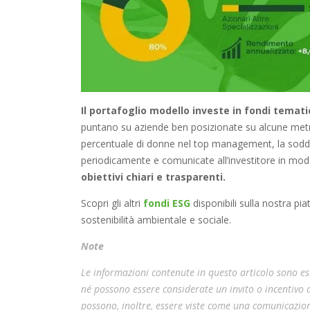
Il portafoglio modello investe in fondi temati
puntano su aziende ben posizionate su alcune metr
percentuale di donne nel top management, la soddi
periodicamente e comunicate all’investitore in modo
obiettivi chiari e trasparenti.
Scopri gli altri
fondi ESG
disponibili sulla nostra pi
sostenibilità ambientale e sociale.
Note
Le informazioni contenute in questo articolo sono esc
né possono essere considerate un invito o incentivo
possono, inoltre, essere viste come una comunicazion