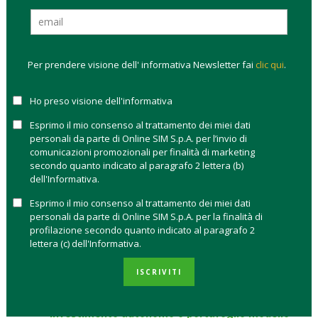
importante capire
come viene costruito il portafoglio
,
quali criteri ESG vengono applicati, quali obiettivi vengono
dichiarati e come il gestore misura i risultati.
Per prendere visione dell' informativa Newsletter fai
clic qui
.
Per questo motivo chi vuole
investire in
fondi ESG
oggi
deve guardare oltre le etichette commerciali e imparare a
distinguere tra strategie ESG generaliste, investimenti tematici
Ho preso visione dell'informativa
sostenibili e fondi a impatto.
Esprimo il mio consenso al trattamento dei miei dati
personali da parte di Online SIM S.p.A. per l’invio di
Cosa sono i fondi ESG e cosa significa davvero ESG
comunicazioni promozionali per finalità di marketing
Come capire se un fondo è davvero ESG
secondo quanto indicato al paragrafo 2 lettera (b)
Fondo ESG, fondo sostenibile e fondo tematico:
dell'Informativa.
quali differenze ci sono
Esprimo il mio consenso al trattamento dei miei dati
Quali rischi hanno i fondi ESG
personali da parte di Online SIM S.p.A. per la finalità di
Quanto contano i costi nei fondi ESG
profilazione secondo quanto indicato al paragrafo 2
lettera (c) dell'Informativa.
La top 10 dei migliori fondi ESG
Chi investe oggi nei fondi ESG e perché
ISCRIVITI
Come scegliere un fondo ESG in base ai propri
obiettivi
Investimento autonomo o portafoglio modello