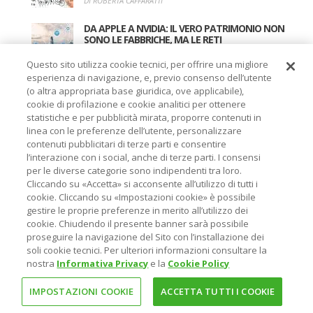
DI ROBERTA CAFFARATTI
DA APPLE A NVIDIA: IL VERO PATRIMONIO NON
SONO LE FABBRICHE, MA LE RETI
DI ROBERTA CAFFARATTI
Questo sito utilizza cookie tecnici, per offrire una migliore
esperienza di navigazione, e, previo consenso dell’utente
LA VALIGIA PERFETTA ESISTE ANCHE NEGLI
(o altra appropriata base giuridica, ove applicabile),
INVESTIMENTI
cookie di profilazione e cookie analitici per ottenere
DI ROBERTA CAFFARATTI
statistiche e per pubblicità mirata, proporre contenuti in
linea con le preferenze dell’utente, personalizzare
contenuti pubblicitari di terze parti e consentire
l’interazione con i social, anche di terze parti. I consensi
SEGUICI SU
per le diverse categorie sono indipendenti tra loro.
Cliccando su «Accetta» si acconsente all’utilizzo di tutti i
cookie. Cliccando su «Impostazioni cookie» è possibile
gestire le proprie preferenze in merito all’utilizzo dei
cookie. Chiudendo il presente banner sarà possibile
proseguire la navigazione del Sito con l’installazione dei
soli cookie tecnici. Per ulteriori informazioni consultare la
nostra
Informativa Privacy
e la
Cookie Policy
IMPOSTAZIONI COOKIE
ACCETTA TUTTI I COOKIE
ADS