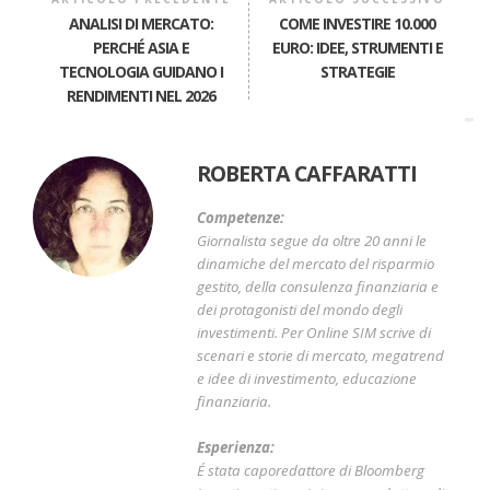
ANALISI DI MERCATO:
COME INVESTIRE 10.000
PERCHÉ ASIA E
EURO: IDEE, STRUMENTI E
TECNOLOGIA GUIDANO I
STRATEGIE
RENDIMENTI NEL 2026
ROBERTA CAFFARATTI
Competenze:
Giornalista segue da oltre 20 anni le
dinamiche del mercato del risparmio
gestito, della consulenza finanziaria e
dei protagonisti del mondo degli
investimenti. Per Online SIM scrive di
scenari e storie di mercato, megatrend
e idee di investimento, educazione
finanziaria.
Esperienza:
É stata caporedattore di Bloomberg