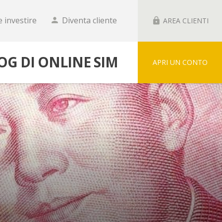
 investire
Diventa cliente
person
lock
AREA CLIENTI
LOG DI ONLINE SIM
APRI UN CONTO