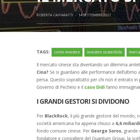
ROBERTA CAFFARATTI
·
14 SETTEMBRE 2021
TAGS:
come investire
investire sostenibile
merca
Il mercato cinese sta diventando un dilemma amletic
Cina?
Se si guardano alle performance dell’ultimo a
persa. Questo soprattutto per chi non è entrato i
Governo di Pechino e il
caso Didi
fanno immaginare 
I GRANDI GESTORI SI DIVIDONO
Per
BlackRock
, il più grande gestore del mondo, n
società americana ha appena chiuso a
6,6 miliard
fondo comune cinese. Per
George Soros
, grande 
fondatore e consigliere del Quantum Group, la scel