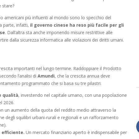
e stare?
mio americani più influenti al mondo sono lo specchio del
parte, infatti,
il governo cinese ha reso più facile per gli
ese
. Dall’altra sta anche imponendo misure restrittive alle
rtire dalla sicurezza informatica alle violazioni dei diritti umani.
 crescita importanti nel lungo termine. Raddoppiare il Prodotto
secondo l’analisi di
Amundi
, che la crescita annua deve
entamento programmato che si basa su tre pilastri.
 qualità
, investendo nel capitale umano, con una popolazione
el 2026.
n un aumento della quota del reddito medio attraverso la
one degli squilibri urbani-rurali e regionali e un rafforzamento
ne).
efficiente.
Un mercato finanziario aperto è indispensabile per