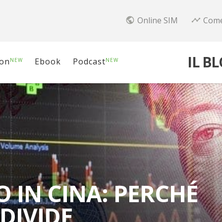
Online SIM
Come
public
timeline
IL B
ion
Ebook
Podcast
NEW
NEW
O IN CINA: PERCHÉ
 DIVIDE