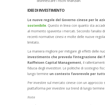
disinnescare i rischi finanziari.
IDEE DI INVESTIMENTO
Le
nuove regole del Governo cinese per le az
sostenibile
. Questo in linea con quanto sta accad
al momento spaventa i mercati. Secondo l’analisi d
recenti normative cinesi e molte delle nuove regol
limitato.
La maniera migliore per mitigare gli effetti delle 
investimento che preveda l’integrazione dei f
Raiffeisen Capital Management
, il rallentamen
fiducia degli investitori. Le politiche di sostegno 
lungo termine
un contesto favorevole per tutto 
Per investire sul mercato cinese con un approccio s
piattaforma per investire sui trend di lungo termine 
Note