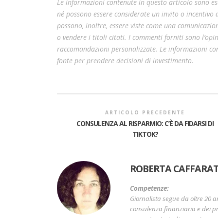
Le informazioni contenute in questo articolo sono esc
né possono essere considerate un invito o incentivo
possono, inoltre, essere viste come una comunicazion
o vendere i titoli citati. I commenti forniti sono l’o
raccomandazioni personalizzate. Le informazioni cont
fonte per prendere decisioni di investimento.
ARTICOLO PRECEDENTE
CONSULENZA AL RISPARMIO: C’È DA FIDARSI DI
TIKTOK?
ROBERTA CAFFARAT
Competenze:
Giornalista segue da oltre 20 a
consulenza finanziaria e dei pr