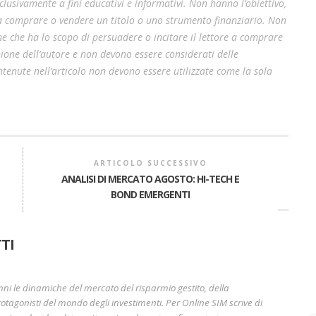
lusivamente a fini educativi e informativi. Non hanno l’obiettivo,
 a comprare o vendere un titolo o uno strumento finanziario. Non
e che ha lo scopo di persuadere o incitare il lettore a comprare
pinione dell’autore e non devono essere considerati delle
enute nell’articolo non devono essere utilizzate come la sola
ARTICOLO SUCCESSIVO
ANALISI DI MERCATO AGOSTO: HI-TECH E
BOND EMERGENTI
A
TI
nni le dinamiche del mercato del risparmio gestito, della
otagonisti del mondo degli investimenti. Per Online SIM scrive di