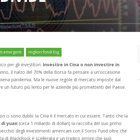
ti emergenti
migliori fondi Esg
o per gli investitori.
Investire in Cina o non investire in
nno, il rialzo del 70% della Borsa fa pensare a un’occasione
n piena pandemia. Ma le nuove regole di mercato imposte dal
un futuro più lento per le aziende più promettenti del Paese.
on ci sono dubbi: la Cina è il mercato in cui essere. Tanto che la
i di yuan
(circa 1 miliardo di dollari) la raccolta del suo primo
vecchio degli investimenti americani con il Soros Fund oltre che
ta di BlackRock è scellerata e un tragico errore che può