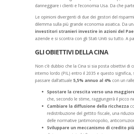
danneggiare i clienti e l’economia Usa. Da che part
Le opinioni divergenti di due dei gestori del rispar
dilemma sulla più grande economia asiatica. Da una 
investitori stranieri investire in azioni del Pa
aziende e si scontra con gli Stati Uniti su tutto. A pa
GLI OBIETTIVI DELLA CINA
Non c’è dubbio che la Cina si sia posta obiettivi di
interno lordo (PIL) entro il 2035 e questo significa, 
passare dall’attuale
5,5% annuo al 4%
con un rall
Spostare la crescita verso una maggiore
che, secondo le stime, raggiungerà il picco n
Cambiare la diffusione della ricchezza
co
redistribuzione del gettito fiscale, una riduzi
delle normative (antimonopolio, anticorruzio
Sviluppare un meccanismo di credito più 