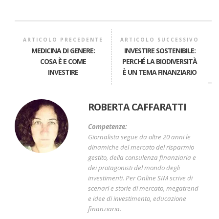
ARTICOLO PRECEDENTE
ARTICOLO SUCCESSIVO
MEDICINA DI GENERE:
INVESTIRE SOSTENIBILE:
COSA È E COME
PERCHÉ LA BIODIVERSITÀ
INVESTIRE
È UN TEMA FINANZIARIO
ROBERTA CAFFARATTI
Competenze:
Giornalista segue da oltre 20 anni le
dinamiche del mercato del risparmio
gestito, della consulenza finanziaria e
dei protagonisti del mondo degli
investimenti. Per Online SIM scrive di
scenari e storie di mercato, megatrend
e idee di investimento, educazione
finanziaria.