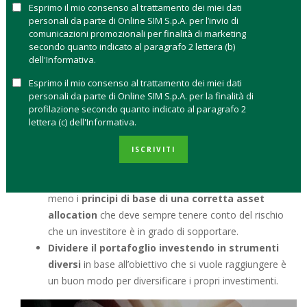
Obiettivo investire per i figli
Esprimo il mio consenso al trattamento dei miei dati
Obiettivo investire per la pensione
personali da parte di Online SIM S.p.A. per l’invio di
comunicazioni promozionali per finalità di marketing
secondo quanto indicato al paragrafo 2 lettera (b)
COSA SIGNIFICA INVESTIRE PER OBIETTIVI
dell'Informativa.
La pianificazione di portafoglio
non si basa sulle
Esprimo il mio consenso al trattamento dei miei dati
personali da parte di Online SIM S.p.A. per la finalità di
performance dei mercati,
ma sul raggiungimento di
profilazione secondo quanto indicato al paragrafo 2
progetti o obiettivi specifici.
lettera (c) dell'Informativa.
Per raggiungere il traguardo desiderato si identifica un
periodo di tempo in linea con l’obiettivo e si stabilisce
ISCRIVITI
così la
durata dell’investimento
.
Costruire un portafoglio per obiettivi non fa venire
meno i
principi di base di una corretta asset
allocation
che deve sempre tenere conto del rischio
che un investitore è in grado di sopportare.
Dividere il portafoglio investendo in strumenti
diversi
in base all’obiettivo che si vuole raggiungere è
un buon modo per diversificare i propri investimenti.