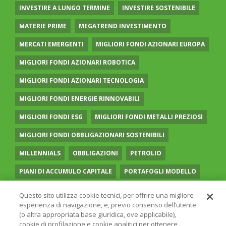
INVESTIRE A LUNGO TERMINE
INVESTIRE SOSTENIBILE
MATERIE PRIME
MEGATREND INVESTIMENTO
MERCATI EMERGENTI
MIGLIORI FONDI AZIONARI EUROPA
MIGLIORI FONDI AZIONARI ROBOTICA
MIGLIORI FONDI AZIONARI TECNOLOGIA
MIGLIORI FONDI ENERGIE RINNOVABILI
MIGLIORI FONDI ESG
MIGLIORI FONDI METALLI PREZIOSI
MIGLIORI FONDI OBBLIGAZIONARI SOSTENIBILI
MILLENNIALS
OBBLIGAZIONI
PETROLIO
PIANI DI ACCUMULO CAPITALE
PORTAFOGLI MODELLO
PREVIDENZA COMPLEMENTARE
RECESSIONE
Questo sito utilizza cookie tecnici, per offrire una migliore
esperienza di navigazione, e, previo consenso dell’utente
RISPARMIO GESTITO
SOCIAL MEDIA
STILE VALUE
(o altra appropriata base giuridica, ove applicabile),
cookie di profilazione e cookie analitici per ottenere
TASSI
UGUAGLIANZA DI GENERE
VOLATILITÀ