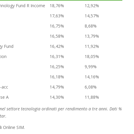
echnology Fund R Income
18,76%
12,92%
17,63%
14,57%
16,75%
8,68%
16,58%
13,79%
gy Fund
16,42%
11,92%
tion
16,31%
18,05%
16,25%
9,99%
16,18%
14,16%
-acc
14,79%
6,08%
sse A
14,30%
11,88%
o nel settore tecnologia ordinati per rendimento a tre anni. Dati %
tar.
i Online SIM.