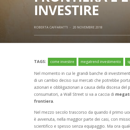
INVESTIRE
ROBERTA CAFFARATTI
·
20 NOVEMBRE 2018
TAGS:
come investire
megatrend investimento
s
Nel momento in cui le grandi banche di investime
di un cambio deciso sui mercati che potrebbe portar
azionari e obbligazionari a causa della discesa del 
consumatori, a Wall Street si va a caccia di
megatr
frontiera
.
Nel mezzo secolo trascorso da quando il primo uomo
è avvenuta, nella maggior parte dei casi, con missi
scientifico e spesso senza equipaggio. Ma ora qu