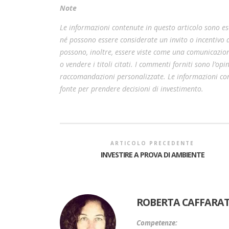
Note
Le informazioni contenute in questo articolo sono esc
né possono essere considerate un invito o incentivo
possono, inoltre, essere viste come una comunicazion
o vendere i titoli citati. I commenti forniti sono l’o
raccomandazioni personalizzate. Le informazioni cont
fonte per prendere decisioni di investimento.
ARTICOLO PRECEDENTE
INVESTIRE A PROVA DI AMBIENTE
ROBERTA CAFFARAT
Competenze: