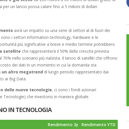
sa per un lancio possa calare fino a 5 milioni di dollari.
imento
avrà un impatto su una serie di settori al di fuori dei
ci sono i settori information technology, hardware e le
ortunità più significative a breve e medio termine potrebbero
a satellite
che rappresenterà il 50% della crescita prevista
70% nello scenario più rialzista. Il lancio di satelliti che offrono
 il costo dei dati in un momento in cui la domanda sta
n
un altro megatrend
di lungo periodo rappresentato dai
to ai Big Data.
po delle nuove tecnologie
, ci sono i fondi azionari
re Tecnologie) che investono in maniera globale.
ONO IN TECNOLOGIA
Rendimento 3y
Rendimento YTD