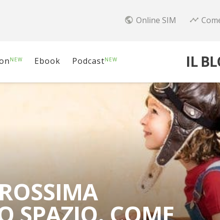
Online SIM
Come
public
timeline
IL B
ion
Ebook
Podcast
NEW
NEW
PROSSIMA
O SPAZIO. COME