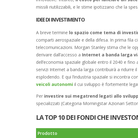
missili riutilizzabili, e le stime ipotizzano che la spe
IDEE DI INVESTIMENTO
A breve termine
lo spazio come tema di invest
comparti aerospaziale e della difesa. In prima fila 
telecomunicazioni. Morgan Stanley stima che le opp
derivare dall’accesso a
Internet a banda larga
vi
dell’economia spaziale globale entro il 2040 e fino al 
servizi Internet a banda larga contribuirà a ridurre
esplodendo. E qui l’industria spaziale si incontra co
veicoli autonomi
il cui sviluppo è fortemente lega
Per
investire sui megatrend legati allo svilup
specializzati (Categoria Morningstar Azionari Setto
LA TOP 10 DEI FONDI CHE INVEST
Prodotto