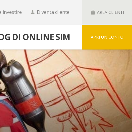
 investire
Diventa cliente
person
lock
AREA CLIENTI
LOG DI ONLINE SIM
APRI UN CONTO