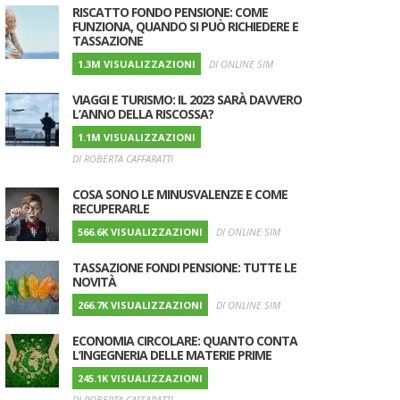
RISCATTO FONDO PENSIONE: COME
FUNZIONA, QUANDO SI PUÒ RICHIEDERE E
TASSAZIONE
1.3M VISUALIZZAZIONI
DI ONLINE SIM
VIAGGI E TURISMO: IL 2023 SARÀ DAVVERO
L’ANNO DELLA RISCOSSA?
1.1M VISUALIZZAZIONI
DI ROBERTA CAFFARATTI
COSA SONO LE MINUSVALENZE E COME
RECUPERARLE
566.6K VISUALIZZAZIONI
DI ONLINE SIM
TASSAZIONE FONDI PENSIONE: TUTTE LE
NOVITÀ
266.7K VISUALIZZAZIONI
DI ONLINE SIM
ECONOMIA CIRCOLARE: QUANTO CONTA
L’INGEGNERIA DELLE MATERIE PRIME
245.1K VISUALIZZAZIONI
DI ROBERTA CAFFARATTI