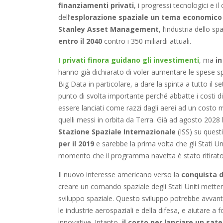
finanziamenti privati
, i progressi tecnologici e 
dell’
esplorazione spaziale un tema economico 
Stanley Asset Management
, l’industria dello 
entro il 2040
contro i 350 miliardi attuali.
I privati finora guidano gli investimenti
, ma
in
hanno già dichiarato di voler aumentare le spese sp
Big Data in particolare, a dare la spinta a tutto il s
punto di svolta importante perché abbatte i costi d
essere lanciati come razzi dagli aerei ad un costo 
quelli messi in orbita da Terra. Già ad agosto 2
Stazione Spaziale Internazionale
(ISS) su questi
per il 2019
e sarebbe la prima volta che gli Stati Un
momento che il programma navetta è stato ritirato
Il nuovo interesse americano verso la
conquista d
creare un comando spaziale degli Stati Uniti mett
sviluppo spaziale. Questo sviluppo potrebbe avvanta
le industrie aerospaziali e della difesa, e aiutare a 
innovative. Intanto,
il costo per lanciare un sate