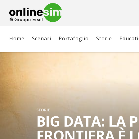
Home
Scenari
Portafoglio
Storie
Educat
STORIE
BIG DATA: LA 
FRONTIERA È L