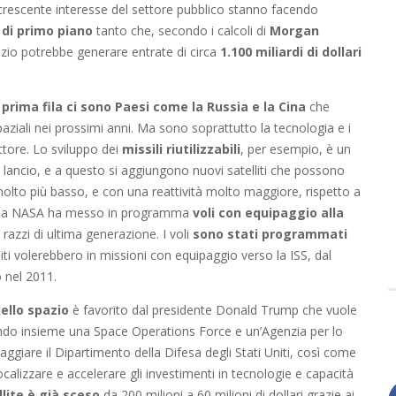
il crescente interesse del settore pubblico stanno facendo
di primo piano
tanto che, secondo i calcoli di
Morgan
spazio potrebbe generare entrate di circa
1.100 miliardi di dollari
prima fila ci sono Paesi come la Russia e la Cina
che
aziali nei prossimi anni. Ma sono soprattutto la tecnologia e i
ettore. Lo sviluppo dei
missili riutilizzabili
, per esempio, è un
i lancio, e a questo si aggiungono nuovi satelliti che possono
molto più basso, e con una reattività molto maggiore, rispetto a
028 la NASA ha messo in programma
voli con equipaggio alla
 razzi di ultima generazione. I voli
sono stati programmati
iti volerebbero in missioni con equipaggio verso la ISS, dal
 nel 2011.
ello spazio
è favorito dal presidente Donald Trump che vuole
endo insieme una Space Operations Force e un’Agenzia per lo
ggiare il Dipartimento della Difesa degli Stati Uniti, così come
focalizzare e accelerare gli investimenti in tecnologie e capacità
llite è già sceso
da 200 milioni a 60 milioni di dollari grazie ai