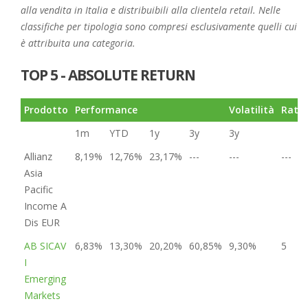
alla vendita in Italia e distribuibili alla clientela retail. Nelle
classifiche per tipologia sono compresi esclusivamente quelli cui
è attribuita una categoria.
TOP 5 - ABSOLUTE RETURN
Prodotto
Performance
Volatilità
Rati
1m
YTD
1y
3y
3y
Allianz
8,19%
12,76%
23,17%
---
---
---
Asia
Pacific
Income A
Dis EUR
AB SICAV
6,83%
13,30%
20,20%
60,85%
9,30%
5
I
Emerging
Markets