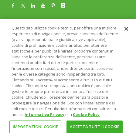
TAG
Questo sito utilizza cookie tecnici, per offrire una migliore
esperienza di navigazione, e, previo consenso dell’utente
ANALISI DI MERCATO
ANALISI FIDA
ASSET ALLOCATION
(o altra appropriata base giuridica, ove applicabile),
cookie di profilazione e cookie analitici per ottenere
AUTO ELETTRICA
BCE
BIOTECH
statistiche e per pubblicità mirata, proporre contenuti in
linea con le preferenze dell’utente, personalizzare
CHECK UP PORTAFOGLIO
contenuti pubblicitari di terze parti e consentire
l’interazione con i social, anche di terze parti. I consensi
CLASSIFICA MIGLIORI FONDI DI INVESTIMENTO
per le diverse categorie sono indipendenti tra loro.
CLIMATE CHANGE
COME INVESTIRE
Cliccando su «Accetta» si acconsente all’utilizzo di tutti i
cookie. Cliccando su «Impostazioni cookie» è possibile
CONTROLLO DEL RISCHIO
CORONAVIRUS
gestire le proprie preferenze in merito all’utilizzo dei
cookie. Chiudendo il presente banner sarà possibile
DIVERSIFICAZIONE
FED
FINTECH
FONDI PENSIONE
proseguire la navigazione del Sito con l’installazione dei
soli cookie tecnici. Per ulteriori informazioni consultare la
GENERAZIONE Z
INFLAZIONE
INVESTIMENTI TEMATICI
nostra
Informativa Privacy
e la
Cookie Policy
INVESTIRE A LUNGO TERMINE
INVESTIRE SOSTENIBILE
IMPOSTAZIONI COOKIE
ACCETTA TUTTI I COOKIE
MATERIE PRIME
MEGATREND INVESTIMENTO