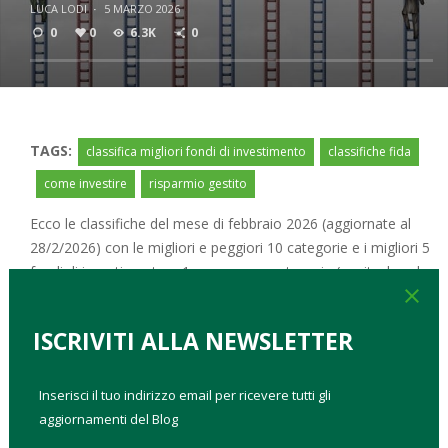
LUCA LODI
·
5 MARZO 2026
0
0
6.3K
0
TAGS:
classifica migliori fondi di investimento
classifiche fida
come investire
risparmio gestito
Ecco le classifiche del mese di febbraio 2026 (aggiornate al
28/2/2026) con le migliori e peggiori 10 categorie e i migliori 5
fondi di investimento a 1 mese e per categoria (equity, bond e
close
absolute return).
ISCRIVITI ALLA NEWSLETTER
LA TOP 10 DI CATEGORIA
Categoria
Performance
Volatilità
Inserisci il tuo indirizzo email per ricevere tutti gli
aggiornamenti del Blog
1m
YTD
1y
3y
3y