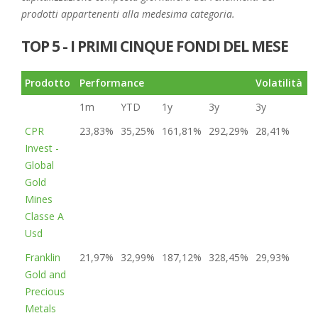
prodotti appartenenti alla medesima categoria.
TOP 5 - I PRIMI CINQUE FONDI DEL MESE
Prodotto
Performance
Volatilità
R
1m
YTD
1y
3y
3y
CPR
23,83%
35,25%
161,81%
292,29%
28,41%
3
Invest -
Global
Gold
Mines
Classe A
Usd
Franklin
21,97%
32,99%
187,12%
328,45%
29,93%
4
Gold and
Precious
Metals