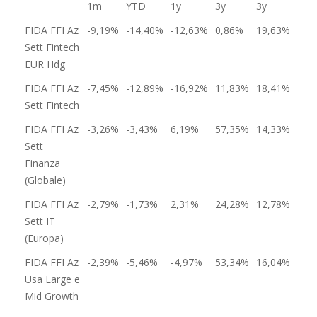
1m
YTD
1y
3y
3y
FIDA FFI Az
-9,19%
-14,40%
-12,63%
0,86%
19,63%
Sett Fintech
EUR Hdg
FIDA FFI Az
-7,45%
-12,89%
-16,92%
11,83%
18,41%
Sett Fintech
FIDA FFI Az
-3,26%
-3,43%
6,19%
57,35%
14,33%
Sett
Finanza
(Globale)
FIDA FFI Az
-2,79%
-1,73%
2,31%
24,28%
12,78%
Sett IT
(Europa)
FIDA FFI Az
-2,39%
-5,46%
-4,97%
53,34%
16,04%
Usa Large e
Mid Growth