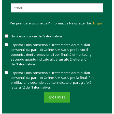
FIDA FFI
17,91%
20,82%
26,63%
26,99%
16,41%
Az
Thailandia
Per prendere visione dell' informativa Newsletter fai
clic qui
.
FIDA FFI
17,33%
32,29%
174,64%
304,72%
28,05%
Az Sett
Ho preso visione dell'informativa
Metalli
Prez e
Esprimo il mio consenso al trattamento dei miei dati
Minerali
personali da parte di Online SIM S.p.A. per l’invio di
comunicazioni promozionali per finalità di marketing
FIDA FFI
17,18%
43,32%
115,86%
118,64%
26,24%
secondo quanto indicato al paragrafo 2 lettera (b)
Az Corea
dell'Informativa.
FIDA FFI
15,12%
23,75%
48,06%
97,52%
20,04%
Esprimo il mio consenso al trattamento dei miei dati
personali da parte di Online SIM S.p.A. per la finalità di
Az Taiwan
profilazione secondo quanto indicato al paragrafo 2
FIDA FFI
14,72%
30,24%
166,68%
224,04%
27,30%
lettera (c) dell'Informativa.
Az Sett
ISCRIVITI
Metalli
Prez e
Minerali