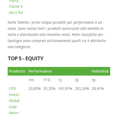
Equity
Classe E
(acc) Eur
Nella Tabella i primi cinque prodotti per performance a un
mese. Sono inclusi tutti i prodotti autorizzati alla vendita in
Italia e distribuibili alla clientela retail. Nelle classifiche per
tipologia sono compresi esclusivamente quelli cui è attribuita
una categoria.
TOP 5 - EQUITY
Prodotto
Performance
Volatilità
R
1m
YTD
1y
3y
3y
CPR
23,83%
35,25%
161,81%
292,29%
28,41%
3
Invest -
Global
Gold
Mines