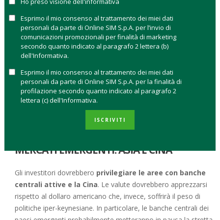
Ho preso visione dell'informativa
La diversificazione sui mercati emergenti deve tenere conto di
Esprimo il mio consenso al trattamento dei miei dati
una variabile che fin qui non aveva avuto un peso così
personali da parte di Online SIM S.p.A. per l’invio di
comunicazioni promozionali per finalità di marketing
rilevante: l’attività delle banche centrali.
Il concetto di
secondo quanto indicato al paragrafo 2 lettera (b)
mercati emergenti come un unico blocco è
dell'Informativa.
definitivamente superato
. Secondo Amundi, si va verso
Esprimo il mio consenso al trattamento dei miei dati
una suddivisione in tre blocchi
:
personali da parte di Online SIM S.p.A. per la finalità di
profilazione secondo quanto indicato al paragrafo 2
Paesi con
inflazione
e banche centrali che si
lettera (c) dell'Informativa.
adoperano per controllarla
Paesi con banche centrali che restano ferme
ISCRIVITI
Cina
MERCATI EMERGENTI: ASIA E CINA
Gli investitori dovrebbero
privilegiare le aree con banche
centrali attive e la Cina
. Le valute dovrebbero apprezzarsi
rispetto al dollaro americano che, invece, soffrirà il peso di
politiche iper-keynesiane. In particolare, le banche centrali dei
paesi emergenti probabilmente metteranno in pausa la stretta