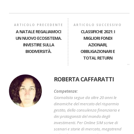
ARTICOLO PRECEDENTE
ARTICOLO SUCCESSIVO
A NATALE REGALIAMOCI
CLASSIFICHE 2021: I
UN NUOVO ECOSISTEMA.
MIGLIORI FONDI
INVESTIRE SULLA
AZIONARI,
BIODIVERSITÀ.
OBBLIGAZIONARI E
TOTAL RETURN
ROBERTA CAFFARATTI
Competenze:
Giornalista segue da oltre 20 anni le
dinamiche del mercato del risparmio
gestito, della consulenza finanziaria e
dei protagonisti del mondo degli
investimenti. Per Online SIM scrive di
scenari e storie di mercato, megatrend