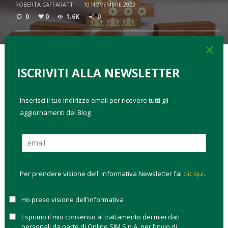
ROBERTA CAFFARATTI
·
10 NOVEMBRE 2023
0
0
1.6K
0
close
ISCRIVITI ALLA NEWSLETTER
TAGS:
asset allocation
check up portafoglio
come investire
controllo del rischio
diversificazione
Inserisci il tuo indirizzo email per ricevere tutti gli
aggiornamenti del Blog
Nelle ultime settimane, i mercati hanno continuato a
muoversi in un intervallo di alti e bassi senza imboccare una
direzione precisa. Il
tema centrale resta l’
inflazione
perché valutare la sua evoluzione è ancora più difficile,
secondo l’analisi di
Amundi
che vede diversi punti a sfavore
Per prendere visione dell' informativa Newsletter fai
clic qui
.
dell’economia globale. Come rivedere l’asset allocation?
Sull’inflazione pesano:
Ho preso visione dell'informativa
Incertezza sulle politiche monetarie.
Il successo
Esprimo il mio consenso al trattamento dei miei dati
nella lotta all’inflazione guida le politiche monetarie e
personali da parte di Online SIM S.p.A. per l’invio di