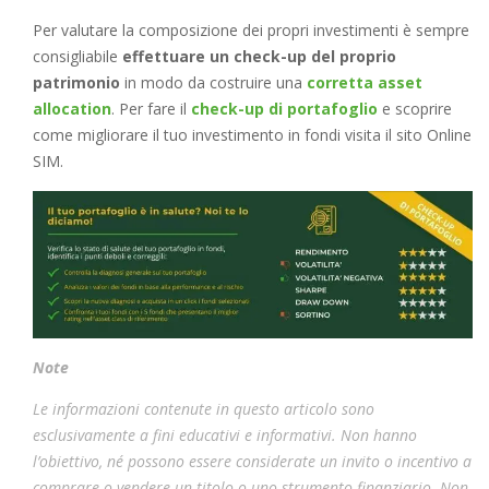
Per valutare la composizione dei propri investimenti è sempre
consigliabile
effettuare un check-up del proprio
patrimonio
in modo da costruire una
corretta asset
allocation
. Per fare il
check-up di portafoglio
e scoprire
come migliorare il tuo investimento in fondi visita il sito Online
SIM.
Note
Le informazioni contenute in questo articolo sono
esclusivamente a fini educativi e informativi. Non hanno
l’obiettivo, né possono essere considerate un invito o incentivo a
comprare o vendere un titolo o uno strumento finanziario. Non