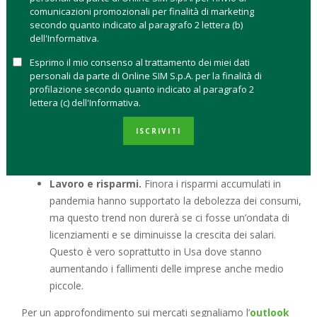
comunicazioni promozionali per finalità di marketing
dopo la pausa di ottobre sul rialzo dei tassi non c’è una
secondo quanto indicato al paragrafo 2 lettera (b)
visibilità precisa sul primo semestre 2024 a causa del
dell'Informativa.
conflitto mediorientale che sta aumentando il clima di
Esprimo il mio consenso al trattamento dei miei dati
incertezza sull’inflazione e ha causato un aumento dei
personali da parte di Online SIM S.p.A. per la finalità di
prezzi del petrolio.
profilazione secondo quanto indicato al paragrafo 2
I consumi rallentano.
A pesare sull’inflazione c’è una
lettera (c) dell'Informativa.
diminuzione della domanda dei consumatori a livello
ISCRIVITI
globale. Questo pesa sui bilanci aziendali e una politica
fiscale accomodante da sola non basterà a
compensare il calo degli acquisti.
Lavoro e risparmi.
Finora i risparmi accumulati in
pandemia hanno supportato la debolezza dei consumi,
ma questo trend non durerà se ci fosse un’ondata di
licenziamenti e se diminuisse la crescita dei salari.
Questo è vero soprattutto in Usa dove stanno
aumentando i fallimenti delle imprese anche medio
piccole.
Per un approfondimento sui mercati segnaliamo l’
outlook