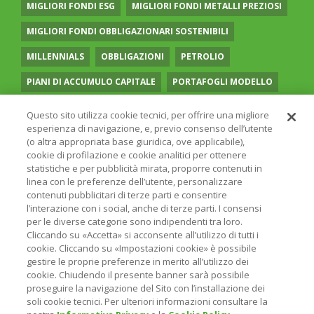
MIGLIORI FONDI ESG
MIGLIORI FONDI METALLI PREZIOSI
MIGLIORI FONDI OBBLIGAZIONARI SOSTENIBILI
MILLENNIALS
OBBLIGAZIONI
PETROLIO
PIANI DI ACCUMULO CAPITALE
PORTAFOGLI MODELLO
PREVIDENZA COMPLEMENTARE
RECESSIONE
Questo sito utilizza cookie tecnici, per offrire una migliore
esperienza di navigazione, e, previo consenso dell’utente
RISPARMIO GESTITO
SOCIAL MEDIA
STILE VALUE
(o altra appropriata base giuridica, ove applicabile),
cookie di profilazione e cookie analitici per ottenere
TASSI
UGUAGLIANZA DI GENERE
VOLATILITÀ
statistiche e per pubblicità mirata, proporre contenuti in
linea con le preferenze dell’utente, personalizzare
contenuti pubblicitari di terze parti e consentire
l’interazione con i social, anche di terze parti. I consensi
per le diverse categorie sono indipendenti tra loro.
Cliccando su «Accetta» si acconsente all’utilizzo di tutti i
© 2026 ONLINE SIM - ONLINE SIM È UNA SOCIETÀ DEL
cookie. Cliccando su «Impostazioni cookie» è possibile
GRUPPO BANCARIO
ERSEL
- P.IVA 12927410154
gestire le proprie preferenze in merito all’utilizzo dei
PRIVACY POLICY
COOKIE
INFORMAZIONI LEGALI
cookie. Chiudendo il presente banner sarà possibile
proseguire la navigazione del Sito con l’installazione dei
soli cookie tecnici. Per ulteriori informazioni consultare la