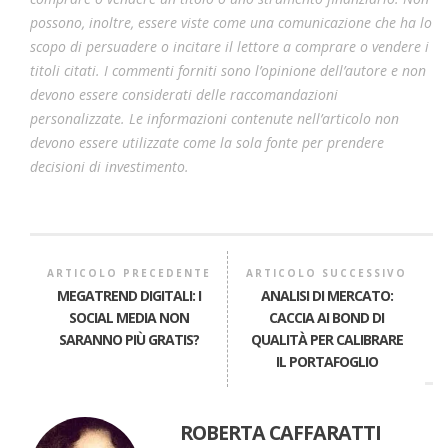
possono, inoltre, essere viste come una comunicazione che ha lo
scopo di persuadere o incitare il lettore a comprare o vendere i
titoli citati. I commenti forniti sono l’opinione dell’autore e non
devono essere considerati delle raccomandazioni
personalizzate. Le informazioni contenute nell’articolo non
devono essere utilizzate come la sola fonte per prendere
decisioni di investimento.
ARTICOLO PRECEDENTE
ARTICOLO SUCCESSIVO
MEGATREND DIGITALI: I
ANALISI DI MERCATO:
SOCIAL MEDIA NON
CACCIA AI BOND DI
SARANNO PIÙ GRATIS?
QUALITÀ PER CALIBRARE
IL PORTAFOGLIO
ROBERTA CAFFARATTI