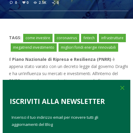
0
0
2.5K
0
TAGS:
come investire
coronavirus
fintech
infrastrutture
megatrend investimento
migliori fondi energie rinnovabili
Il
Piano Nazionale di Ripresa e Resilienza (PNRR)
è
appena stato varato con un decreto legge dal governo Draghi
e ha un’influenza su mercati e investimenti. All’interno del
PNRR sono incluse importanti manovre per la finanza
close
sostenibile:
scopri come investire
.
Cos’è il PNRR
ISCRIVITI ALLA NEWSLETTER
PNRR su mercati e finanza
Come investire nell’epoca del PNRR
Inserisci il tuo indirizzo email per ricevere tutti gli
aggiornamenti del Blog
COS’È IL PNRR