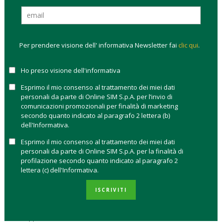
Il Piano Nazionale di Ripresa e Resilienza (PNRR) è il
documento che il governo Draghi ha predisposto per
illustrare alla Commissione Europea
come l’Italia investirà
Per prendere visione dell' informativa Newsletter fai
clic qui
.
in fondi che arriveranno nell’ambito del
programma Next
Generation EU
.
Ovvero lo strumento temporaneo pensato
Ho preso visione dell'informativa
per stimolare la ripresa economica post
Covid-19
.
Esprimo il mio consenso al trattamento dei miei dati
Nel pacchetto del Next Generation EU sono stati stanziati
personali da parte di Online SIM S.p.A. per l’invio di
oltre 2.000 miliardi di euro per finanziare progetti che
comunicazioni promozionali per finalità di marketing
trasformino l’Europa in un continente più ecologico,
secondo quanto indicato al paragrafo 2 lettera (b)
dell'Informativa.
digitale e resiliente.
Dopo aver centrato i 51 obiettivi del
2021, nel primo semestre 2022 il governo Draghi si è dato
47
Esprimo il mio consenso al trattamento dei miei dati
obiettivi da realizzare grazie ai 24,1 miliardi di
personali da parte di Online SIM S.p.A. per la finalità di
profilazione secondo quanto indicato al paragrafo 2
finanziamenti
in arrivo dall’UE. In totale l’Italia beneficerà di
lettera (c) dell'Informativa.
235,12 miliardi di euro per finanziare l’intero PNRR.
ISCRIVITI
Il PNRR è stato costruito seguendo le indicazioni della
Commissione Europea che ha individuato tre macro aree di
sviluppo:
digitalizzazione e innovazione
,
transizione