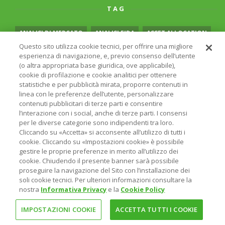
TAG
ANALISI DI MERCATO
ANALISI FIDA
ASSET ALLOCATION
Questo sito utilizza cookie tecnici, per offrire una migliore
AUTO ELETTRICA
BCE
BIOTECH
esperienza di navigazione, e, previo consenso dell’utente
(o altra appropriata base giuridica, ove applicabile),
CHECK UP PORTAFOGLIO
cookie di profilazione e cookie analitici per ottenere
statistiche e per pubblicità mirata, proporre contenuti in
CLASSIFICA MIGLIORI FONDI DI INVESTIMENTO
linea con le preferenze dell’utente, personalizzare
contenuti pubblicitari di terze parti e consentire
CLIMATE CHANGE
COME INVESTIRE
l’interazione con i social, anche di terze parti. I consensi
per le diverse categorie sono indipendenti tra loro.
CONTROLLO DEL RISCHIO
CORONAVIRUS
Cliccando su «Accetta» si acconsente all’utilizzo di tutti i
DIVERSIFICAZIONE
FED
FINANZA COMPORTAMENTALE
cookie. Cliccando su «Impostazioni cookie» è possibile
gestire le proprie preferenze in merito all’utilizzo dei
FINTECH
FONDI PENSIONE
GENERAZIONE Z
cookie. Chiudendo il presente banner sarà possibile
proseguire la navigazione del Sito con l’installazione dei
INFLAZIONE
INVESTIMENTI TEMATICI
soli cookie tecnici. Per ulteriori informazioni consultare la
nostra
Informativa Privacy
e la
Cookie Policy
INVESTIRE A LUNGO TERMINE
INVESTIRE SOSTENIBILE
IMPOSTAZIONI COOKIE
ACCETTA TUTTI I COOKIE
MATERIE PRIME
MEGATREND INVESTIMENTO