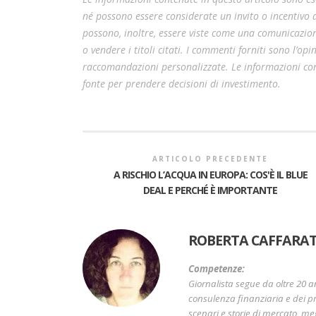
né possono essere considerate un invito o incentivo
possono, inoltre, essere viste come una comunicazion
o vendere i titoli citati. I commenti forniti sono l’o
raccomandazioni personalizzate. Le informazioni cont
fonte per prendere decisioni di investimento.
ARTICOLO PRECEDENTE
A RISCHIO L’ACQUA IN EUROPA: COS'È IL BLUE
DEAL E PERCHÉ È IMPORTANTE
ROBERTA CAFFARAT
Competenze:
Giornalista segue da oltre 20 a
consulenza finanziaria e dei pr
scenari e storie di mercato, me