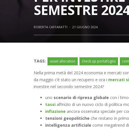
SEMESTRE 202
ROBERTA CAFFARATTI
·
21 GIUGNO 2024
TAGS:
asset allocation
check up portafoglio
come
Nella prima metà del 2024 economia e mercati sono s
da maggio c’è stato un recupero e ora i
mercati s
investire nel secondo semestre 2024?
uno
scenario di ripresa globale
con i timo
tassi
all’inizio di un nuovo ciclo di politica m
inflazione
ancora osservata speciale per com
tensioni geopolitiche
che restano in primo
intelligenza artificiale
come megatrend di in