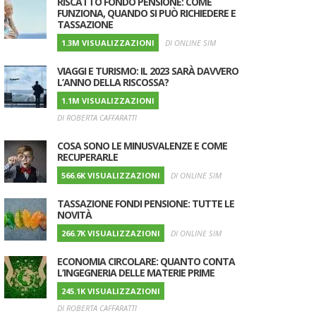
RISCATTO FONDO PENSIONE: COME
FUNZIONA, QUANDO SI PUÒ RICHIEDERE E
TASSAZIONE
1.3M VISUALIZZAZIONI
DI ONLINE SIM
VIAGGI E TURISMO: IL 2023 SARÀ DAVVERO
L’ANNO DELLA RISCOSSA?
1.1M VISUALIZZAZIONI
DI ROBERTA CAFFARATTI
COSA SONO LE MINUSVALENZE E COME
RECUPERARLE
566.6K VISUALIZZAZIONI
DI ONLINE SIM
TASSAZIONE FONDI PENSIONE: TUTTE LE
NOVITÀ
266.7K VISUALIZZAZIONI
DI ONLINE SIM
ECONOMIA CIRCOLARE: QUANTO CONTA
L’INGEGNERIA DELLE MATERIE PRIME
245.1K VISUALIZZAZIONI
DI ROBERTA CAFFARATTI