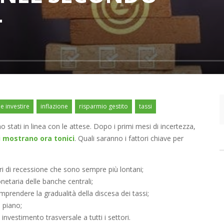
4
 investire
inflazione
risparmio gestito
tassi
tati in linea con le attese. Dopo i primi mesi di incertezza,
i mostrano ora tonici
. Quali saranno i fattori chiave per
ri di recessione che sono sempre più lontani;
onetaria delle banche centrali;
prendere la gradualità della discesa dei tassi;
 piano;
vestimento trasversale a tutti i settori.