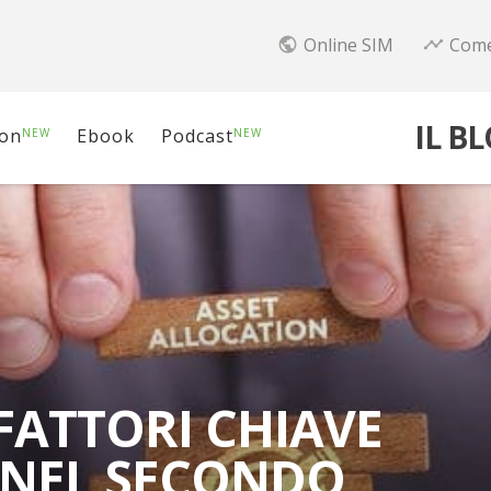
Online SIM
Come
public
timeline
IL B
ion
Ebook
Podcast
NEW
NEW
FATTORI CHIAVE
E NEL SECONDO