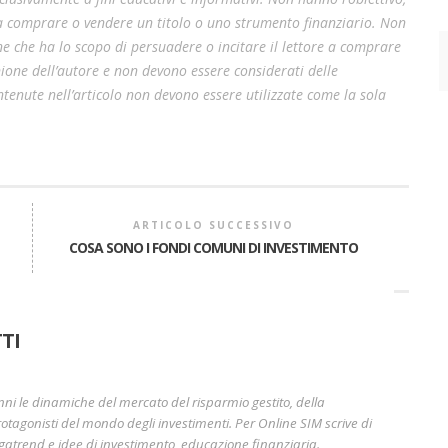
 a comprare o vendere un titolo o uno strumento finanziario. Non
e che ha lo scopo di persuadere o incitare il lettore a comprare
pinione dell’autore e non devono essere considerati delle
enute nell’articolo non devono essere utilizzate come la sola
ARTICOLO SUCCESSIVO
COSA SONO I FONDI COMUNI DI INVESTIMENTO
A
TI
nni le dinamiche del mercato del risparmio gestito, della
otagonisti del mondo degli investimenti. Per Online SIM scrive di
gatrend e idee di investimento, educazione finanziaria.