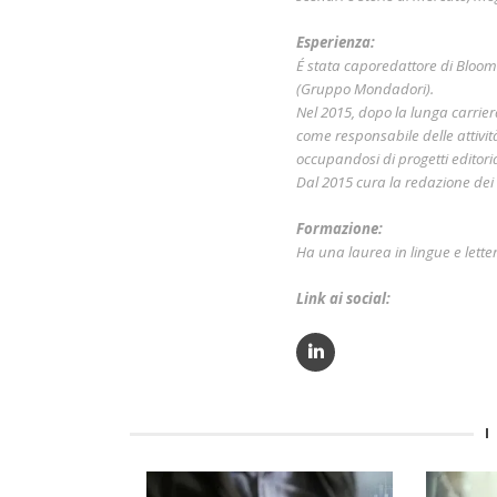
Esperienza:
É stata caporedattore di Bloo
(Gruppo Mondadori).
Nel 2015, dopo la lunga carri
come responsabile delle attivit
occupandosi di progetti editorial
Dal 2015 cura la redazione dei c
Formazione:
Ha una laurea in lingue e lette
Link ai social:
I