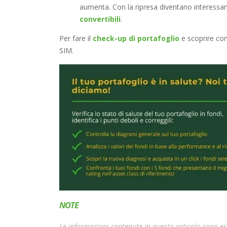
aumenta. Con la ripresa diventano interessan
convertibili
.
Per fare il
check-up di portafoglio
e scoprire come
SIM.
NOTE
Le informazioni contenute in questo articolo sono esc