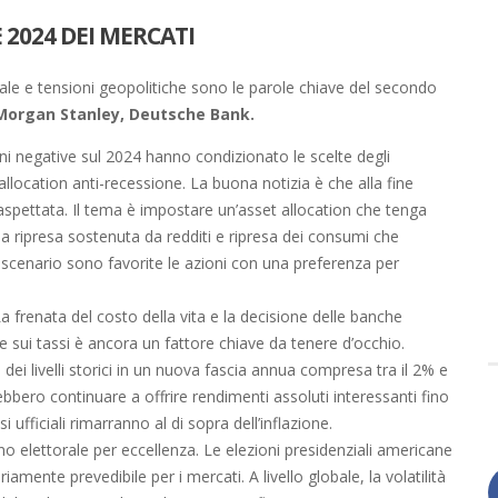
2024 DEI MERCATI
ficiale e tensioni geopolitiche sono le parole chiave del secondo
Morgan Stanley, Deutsche Bank.
ni negative sul 2024 hanno condizionato le scelte degli
allocation anti-recessione. La buona notizia è che alla fine
spettata. Il tema è impostare un’asset allocation che tenga
ima ripresa sostenuta da redditi e ripresa dei consumi che
o scenario sono favorite le azioni con una preferenza per
a frenata del costo della vita e la decisione delle banche
e sui tassi è ancora un fattore chiave da tenere d’occhio.
 dei livelli storici in un nuova fascia annua compresa tra il 2% e
ebbero continuare a offrire rendimenti assoluti interessanti fino
 ufficiali rimarranno al di sopra dell’inflazione.
no elettorale per eccellenza. Le elezioni presidenziali americane
mente prevedibile per i mercati. A livello globale, la volatilità