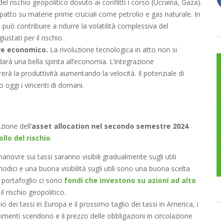
 rischio geopolitico dovuto ai conflitti i corso (Ucraina, Gaza).
atto su materie prime cruciali come petrolio e gas naturale. In
e può contribuire a ridurre la volatilità complessiva del
ustati per il rischio.
ore economico.
La rivoluzione tecnologica in atto non si
à una bella spinta all’economia. L’integrazione
liorerà la produttività aumentando la velocità. Il potenziale di
 oggi i vincenti di domani.
ione dell’
asset allocation nel secondo semestre 2024
llo del rischio
.
 manovre sui tassi saranno visibili gradualmente sugli utili
riodici e una buona visibilità sugli utili sono una buona scelta
l portafoglio ci sono
fondi che investono su azioni ad alto
l rischio geopolitico.
lio dei tassi in Europa e il prossimo taglio dei tassi in America, i
dimenti scendono e il prezzo delle obbligazioni in circolazione