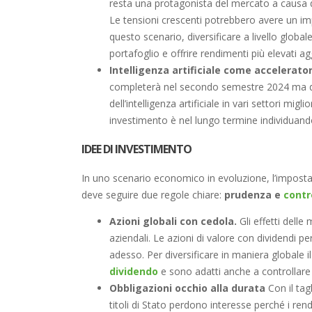
resta una protagonista del mercato a causa del
Le tensioni crescenti potrebbero avere un imp
questo scenario, diversificare a livello global
portafoglio e offrire rendimenti più elevati aggi
Intelligenza artificiale come accelerat
completerà nel secondo semestre 2024 ma dar
dell’intelligenza artificiale in vari settori mig
investimento è nel lungo termine individuando
IDEE DI INVESTIMENTO
In uno scenario economico in evoluzione, l’impostaz
deve seguire due regole chiare:
prudenza e
contro
Azioni globali con cedola.
Gli effetti delle
aziendali. Le azioni di valore con dividendi pe
adesso. Per diversificare in maniera globale i
dividendo
e sono adatti anche a controllare i
Obbligazioni occhio alla durata
Con il tag
titoli di Stato perdono interesse perché i ren