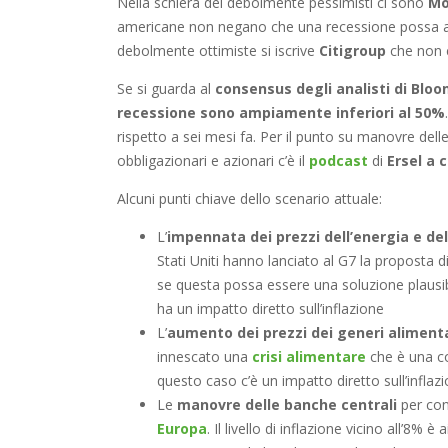
Nella schiera dei debolmente pessimisti ci sono
Mo
americane non negano che una recessione possa ar
debolmente ottimiste si iscrive
Citigroup
che non c
Se si guarda al
consensus degli analisti di Blo
recessione sono ampiamente inferiori al 50%
rispetto a sei mesi fa. Per il punto su manovre dell
obbligazionari e azionari c’è il
podcast
di
Ersel a 
Alcuni punti chiave dello scenario attuale:
L’
impennata dei prezzi dell’energia e de
Stati Uniti hanno lanciato al G7 la proposta d
se questa possa essere una soluzione plausib
ha un impatto diretto sull’inflazione
L’
aumento dei prezzi dei generi alimenta
innescato una
crisi alimentare
che è una co
questo caso c’è un impatto diretto sull’inflazi
Le
manovre delle banche centrali
per con
Europa
. Il livello di inflazione vicino all’8%