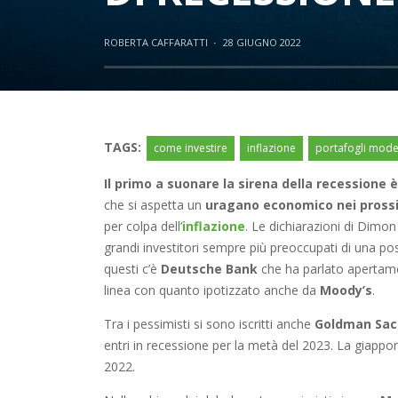
ROBERTA CAFFARATTI
·
28 GIUGNO 2022
TAGS:
come investire
inflazione
portafogli mode
Il primo a suonare la sirena della recessione
che si aspetta un
uragano economico nei prossi
per colpa dell’
inflazione
. Le dichiarazioni di Dimon
grandi investitori sempre più preoccupati di una pos
questi c’è
Deutsche Bank
che ha parlato apertam
linea con quanto ipotizzato anche da
Moody’s
.
Tra i pessimisti si sono iscritti anche
Goldman Sac
entri in recessione per la metà del 2023. La giapp
2022.