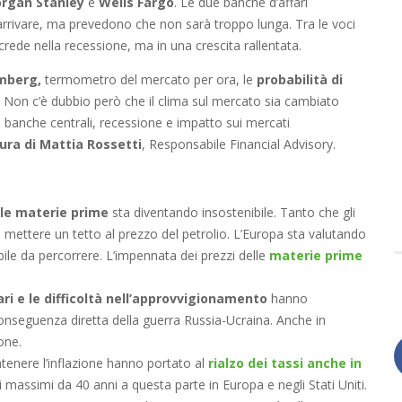
rgan Stanley
e
Wells Fargo
. Le due banche d’affari
rivare, ma prevedono che non sarà troppo lunga. Tra le voci
rede nella recessione, ma in una crescita rallentata.
omberg,
termometro del mercato per ora, le
probabilità di
. Non c’è dubbio però che il clima sul mercato sia cambiato
e banche centrali, recessione e impatto sui mercati
cura di Mattia Rossetti
, Responsabile Financial Advisory.
lle materie prime
sta diventando insostenibile. Tanto che gli
i mettere un tetto al prezzo del petrolio. L’Europa sta valutando
ile da percorrere. L’impennata dei prezzi delle
materie prime
ri e le difficoltà nell’approvvigionamento
hanno
nseguenza diretta della guerra Russia-Ucraina. Anche in
one.
tenere l’inflazione hanno portato al
rialzo dei tassi anche in
 è ai massimi da 40 anni a questa parte in Europa e negli Stati Uniti.