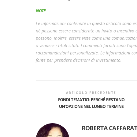
NOTE
Le informazioni contenute in questo articolo sono esc
né possono essere considerate un invito o incentivo
possono, inoltre, essere viste come una comunicazion
o vendere i titoli citati. I commenti forniti sono l’o
raccomandazioni personalizzate. Le informazioni cont
fonte per prendere decisioni di investimento.
ARTICOLO PRECEDENTE
FONDI TEMATICI: PERCHÉ RESTANO
UN’OPZIONE NEL LUNGO TERMINE
ROBERTA CAFFARAT