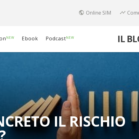
Online SIM
Come
public
timeline
IL B
ion
Ebook
Podcast
NEW
NEW
CRETO IL RISCHIO
?