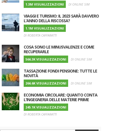
1.3M VISUALIZZAZIONI
DI ONLINE SIM
VIAGGI E TURISMO: IL 2023 SARÀ DAVVERO
L’ANNO DELLA RISCOSSA?
1.1M VISUALIZZAZIONI
DI ROBERTA CAFFARATTI
COSA SONO LE MINUSVALENZE E COME
RECUPERARLE
566.3K VISUALIZZAZIONI
DI ONLINE SIM
TASSAZIONE FONDI PENSIONE: TUTTE LE
NOVITÀ
266.6K VISUALIZZAZIONI
DI ONLINE SIM
ECONOMIA CIRCOLARE: QUANTO CONTA
L’INGEGNERIA DELLE MATERIE PRIME
UTORE
245.1K VISUALIZZAZIONI
DI ROBERTA CAFFARATTI