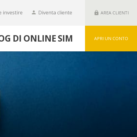
 investire
Diventa cliente
person
lock
AREA CLIENTI
LOG DI ONLINE SIM
APRI UN CONTO