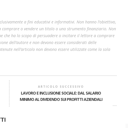
lusivamente a fini educativi e informativi. Non hanno l’obiettivo,
 a comprare o vendere un titolo o uno strumento finanziario. Non
e che ha lo scopo di persuadere o incitare il lettore a comprare
pinione dell’autore e non devono essere considerati delle
enute nell’articolo non devono essere utilizzate come la sola
ARTICOLO SUCCESSIVO
LAVORO E INCLUSIONE SOCIALE: DAL SALARIO
MINIMO AL DIVIDENDO SUI PROFITTI AZIENDALI
A
TI