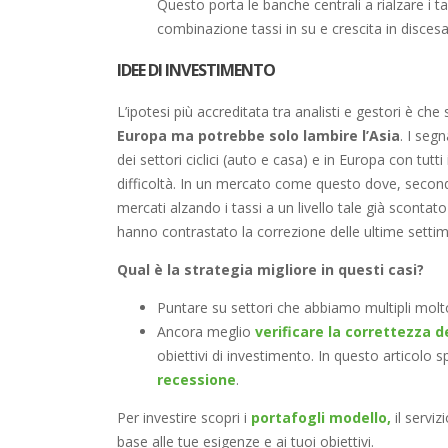
Questo porta le banche centrali a rialzare i t
combinazione tassi in su e crescita in discesa
IDEE DI INVESTIMENTO
L’ipotesi più accreditata tra analisti e gestori è che 
Europa ma potrebbe solo lambire l’Asia
. I seg
dei settori ciclici (auto e casa) e in Europa con tutti
difficoltà. In un mercato come questo dove, secondo
mercati alzando i tassi a un livello tale già scontato 
hanno contrastato la correzione delle ultime setti
Qual è la strategia migliore in questi casi?
Puntare su settori che abbiamo multipli molt
Ancora meglio
verificare la correttezza d
obiettivi di investimento. In questo articol
recessione
.
Per investire scopri i
portafogli modello,
il serviz
base alle tue esigenze e ai tuoi obiettivi.