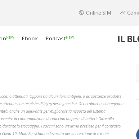
Online SIM
Come
public
timeline
IL B
ion
Ebook
Podcast
NEW
NEW
 uccisi o attenuati. Oppure da alcuni loro antigeni, o da sostanze prodotte
ne ottenute con tecniche di ingegneria genetica. Generalmente contengono
ntità, anche un adiuvante per migliorare la risposta del sistema
enire la contaminazione del vaccino da parte di batteri. Oltre allo
o durante lo stoccaggio. I vaccini sono un'arma preziosa per il contrasto
mia Covid-19. Molti Paesi hanno lavorato per la creazione di vaccini.