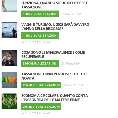
FUNZIONA, QUANDO SI PUÒ RICHIEDERE E
TASSAZIONE
1.3M VISUALIZZAZIONI
DI ONLINE SIM
VIAGGI E TURISMO: IL 2023 SARÀ DAVVERO
L’ANNO DELLA RISCOSSA?
1.1M VISUALIZZAZIONI
DI ROBERTA CAFFARATTI
COSA SONO LE MINUSVALENZE E COME
RECUPERARLE
566K VISUALIZZAZIONI
DI ONLINE SIM
TASSAZIONE FONDI PENSIONE: TUTTE LE
NOVITÀ
266.5K VISUALIZZAZIONI
DI ONLINE SIM
ECONOMIA CIRCOLARE: QUANTO CONTA
L’INGEGNERIA DELLE MATERIE PRIME
245.1K VISUALIZZAZIONI
DI ROBERTA CAFFARATTI