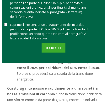
Eppure, proprio dalla guerra in Russia può arrivare la spinta
personali da parte di Online SIM S.p.A. per l’invio di
alle rinnovabili. Lo sottolinea l’ultimo report
Mitigation of
comunicazioni promozionali per finalità di marketing
secondo quanto indicato al paragrafo 2 lettera (b)
Climate Change
di
Intergovernmental Panel on Climate
dell'Informativa.
Change (IPCC)
delle Nazioni Unite. Pubblicato ad aprile 2022
fa il punto sullo stato dell’arte presente e futuro delle
Esprimo il mio consenso al trattamento dei miei dati
personali da parte di Online SIM S.p.A. per la finalità di
emissioni di gas serra. In particolare:
profilazione secondo quanto indicato al paragrafo 2
lettera (c) dell'Informativa.
le
emissioni globali medie annuali di gas serra
sono arrivate ai livelli più alti nella storia umana tra il
ISCRIVITI
2010 e il 2019. Da allora il tasso di crescita delle
emissioni è rallentato;
le emissioni di gas serra
raggiungeranno il picco
entro il 2025 per poi ridursi del 43% entro il 2030.
Solo se si procederà sulla strada della transizione
energetica.
Questo significa
passare rapidamente a una società a
basse emissioni di carbonio
e che la transizione richiederà
uno sforzo enorme da parte di governi, imprese e individui.