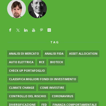
TAG
ANALISI DI MERCATO
ANALISI FIDA
ASSET ALLOCATION
AUTO ELETTRICA
BCE
BIOTECH
CHECK UP PORTAFOGLIO
CLASSIFICA MIGLIORI FONDI DI INVESTIMENTO
CLIMATE CHANGE
COME INVESTIRE
CONTROLLO DEL RISCHIO
CORONAVIRUS
DIVERSIFICAZIONE
FED
FINANZA COMPORTAMENTALE