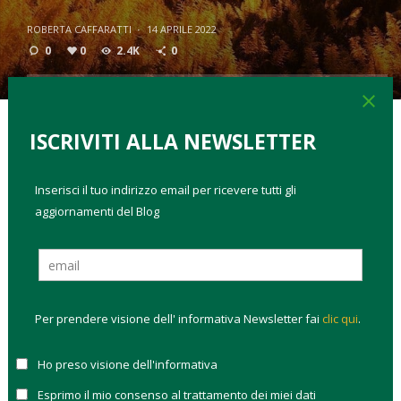
ROBERTA CAFFARATTI
·
14 APRILE 2022
0
0
2.4K
0
close
ISCRIVITI ALLA NEWSLETTER
TAGS:
investire a lungo termine
investire sostenibile
migliori fondi energie rinnovabili
portafogli modello
Inserisci il tuo indirizzo email per ricevere tutti gli
aggiornamenti del Blog
Nonostante il sostegno degli investitori e delle politiche
statali,
l’energia rinnovabile ha ancora molta strada da
fare
prima di raggiungere le economia di scala, necessarie
per sostenere la domanda globale. Secondo le stime
dell’
Agenzia Internazionale dell’Energia (IEA) solo il 19%
Per prendere visione dell' informativa Newsletter fai
clic qui
.
dell’energia globale può essere classificata come non
fossile.
Questa dipende da tre fonti:
nucleare
, idroelettrico e
Ho preso visione dell'informativa
biomassa.
Esprimo il mio consenso al trattamento dei miei dati