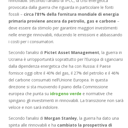
rinnovabili. Secondo l’analisi di IPCC, la crisi energetica
provocata dalla guerra che riguarda in particolare le fonti
fossili –
circa l’81% della fornitura mondiale di energia
primaria proviene ancora da petrolio, gas e carbone
–
deve essere da stimolo per garantire maggiori investimenti
nelle energie rinnovabili, riducendo le emissioni e abbassando
i costi per i consumatori.
Secondo l’analisi di
Pictet Asset Management
, la guerra in
Ucraina è un’opportunità soprattutto per l’Europa di sganciarsi
dalla dipendenza energetica che ha con Russia: il Paese
fornisce oggi oltre il 40% del gas, il 27% del petrolio e il 46%
del carbone consumati nell’Unione Europea. In questa
direzione si sta muovendo il piano della Commissione
europea che punta su
idrogeno verde
e normative che
spingano gli investimenti in rinnovabili. La transizione non sarà
veloce e non sarà indolore.
Secondo l’analisi di
Morgan Stanley
, la guerra ha dato una
spinta alle rinnovabili e ha
cambiato la prospettiva di