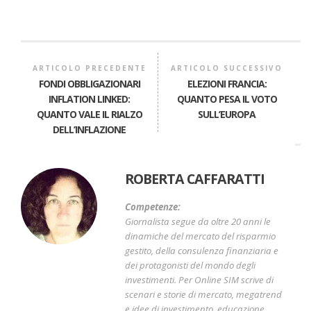
ARTICOLO PRECEDENTE
ARTICOLO SUCCESSIVO
FONDI OBBLIGAZIONARI
ELEZIONI FRANCIA:
INFLATION LINKED:
QUANTO PESA IL VOTO
QUANTO VALE IL RIALZO
SULL’EUROPA
DELL’INFLAZIONE
ROBERTA CAFFARATTI
Competenze:
Giornalista segue da oltre 20 anni le
dinamiche del mercato del risparmio
gestito, della consulenza finanziaria e
dei protagonisti del mondo degli
investimenti. Per Online SIM scrive di
scenari e storie di mercato, megatrend
e idee di investimento, educazione