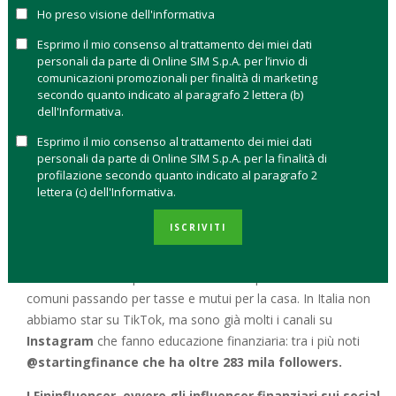
dalla medicina alla finanza. Sono proprio
i contenuti di
Ho preso visione dell'informativa
finanza e i consigli di investimento che durante l’anno
Esprimo il mio consenso al trattamento dei miei dati
della pandemia sono esplosi
. Su TikTok la Generazione Z,
personali da parte di Online SIM S.p.A. per l’invio di
che è ormai entrata nel mondo del lavoro, cerca consigli su
comunicazioni promozionali per finalità di marketing
dove sia meglio aprire un conto corrente, accendere un
secondo quanto indicato al paragrafo 2 lettera (b)
mutuo o investire.
dell'Informativa.
Esprimo il mio consenso al trattamento dei miei dati
LE STAR DEI SOCIAL
personali da parte di Online SIM S.p.A. per la finalità di
profilazione secondo quanto indicato al paragrafo 2
La star indiscussa in questo campo è Humphrey Yang
lettera (c) dell'Informativa.
(@HumphreyTalks)
che ogni giorno dispensa consigli di
ISCRIVITI
finanza personale ai suoi 2,1 milioni di followers collezionati in
appena due anni di attività. Poco più che trentenne, Yang ha
studiato finanza e parla di tutto: dalle criptovalute ai fondi
comuni passando per tasse e mutui per la casa. In Italia non
abbiamo star su TikTok, ma sono già molti i canali su
Instagram
che fanno educazione finanziaria: tra i più noti
@startingfinance che ha oltre 283 mila followers.
I Fininfluencer, ovvero gli influencer finanziari sui social