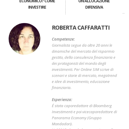
ECONOMICO? COME
UN’ALLOCAZIONE
INVESTIRE
DIFENSIVA
ROBERTA CAFFARATTI
Competenze:
Giornalista segue da oltre 20 anni le
dinamiche del mercato del risparmio
gestito, della consulenza finanziaria e
dei protagonisti del mondo degli
investimenti. Per Online SIM scrive di
scenari e storie di mercato, megatrend
e idee di investimento, educazione
finanziaria.
Esperienza:
É stata caporedattore di Bloomberg
Investimenti e poi vicecaporedattore di
Panorama Economy (Gruppo
Mondadori).