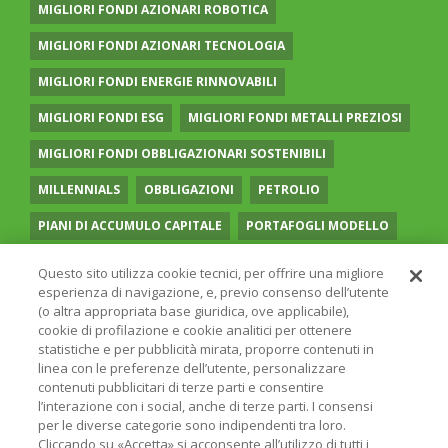
MIGLIORI FONDI AZIONARI ROBOTICA
MIGLIORI FONDI AZIONARI TECNOLOGIA
MIGLIORI FONDI ENERGIE RINNOVABILI
MIGLIORI FONDI ESG
MIGLIORI FONDI METALLI PREZIOSI
MIGLIORI FONDI OBBLIGAZIONARI SOSTENIBILI
MILLENNIALS
OBBLIGAZIONI
PETROLIO
PIANI DI ACCUMULO CAPITALE
PORTAFOGLI MODELLO
PREVIDENZA COMPLEMENTARE
RECESSIONE
Questo sito utilizza cookie tecnici, per offrire una migliore
esperienza di navigazione, e, previo consenso dell’utente
RISPARMIO GESTITO
SOCIAL MEDIA
STILE VALUE
(o altra appropriata base giuridica, ove applicabile),
cookie di profilazione e cookie analitici per ottenere
TASSI
UGUAGLIANZA DI GENERE
VOLATILITÀ
statistiche e per pubblicità mirata, proporre contenuti in
linea con le preferenze dell’utente, personalizzare
contenuti pubblicitari di terze parti e consentire
l’interazione con i social, anche di terze parti. I consensi
per le diverse categorie sono indipendenti tra loro.
Cliccando su «Accetta» si acconsente all’utilizzo di tutti i
© 2026 ONLINE SIM - ONLINE SIM È UNA SOCIETÀ DEL