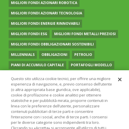
MIGLIORI FONDI AZIONARI ROBOTICA
MIGLIORI FONDI AZIONARI TECNOLOGIA
MIGLIORI FONDI ENERGIE RINNOVABILI
MIGLIORI FONDI ESG
MIGLIORI FONDI METALLI PREZIOSI
MIGLIORI FONDI OBBLIGAZIONARI SOSTENIBILI
MILLENNIALS
OBBLIGAZIONI
PETROLIO
PIANI DI ACCUMULO CAPITALE
PORTAFOGLI MODELLO
PREVIDENZA COMPLEMENTARE
RECESSIONE
Questo sito utilizza cookie tecnici, per offrire una migliore
esperienza di navigazione, e, previo consenso dell’utente
RISPARMIO GESTITO
SOCIAL MEDIA
STILE VALUE
(o altra appropriata base giuridica, ove applicabile),
cookie di profilazione e cookie analitici per ottenere
TASSI
UGUAGLIANZA DI GENERE
VOLATILITÀ
statistiche e per pubblicità mirata, proporre contenuti in
linea con le preferenze dell’utente, personalizzare
contenuti pubblicitari di terze parti e consentire
l’interazione con i social, anche di terze parti. I consensi
per le diverse categorie sono indipendenti tra loro.
Cliccando su «Accetta» si acconsente all’utilizzo di tutti i
© 2026 ONLINE SIM - ONLINE SIM È UNA SOCIETÀ DEL