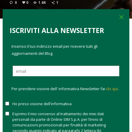
0
0
1.6K
1
close
ISCRIVITI ALLA NEWSLETTER
TAGS:
come investire
fintech
tassazione pir
Inserisci il tuo indirizzo email per ricevere tutti gli
Il Blog di Online SIM festeggia il terzo compleanno con
aggiornamenti del Blog
numeri di tutto rispetto:
sono oltre
61 mila gli utenti
unici
che negli ultimi 12 mesi hanno visitato il nostro
magazine online con oltre 74 mila sessioni e
184 mila
pagine viste.
Nell’ultimo anno è migliorata la qualità della
nostra audience: la
durata media di visite al sito è quasi 3
Per prendere visione dell' informativa Newsletter fai
clic qui
.
minuti
(+53% rispetto al 2017) con un aumento del 27% per
singole pagine e una diminuzione della frequenza di rimbalzo
Ho preso visione dell'informativa
del 27%. Continua a crescere la popolarità del Blog sui social,
ed in particolare su Facebook dove i post hanno raggiunto
Esprimo il mio consenso al trattamento dei miei dati
personali da parte di Online SIM S.p.A. per l’invio di
circa 792mila impression con quasi 20 mila interazioni ai post.
comunicazioni promozionali per finalità di marketing
secondo quanto indicato al paragrafo 2 lettera (b)
La formula del blog istituzionale
va incontro alla