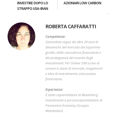
INVESTIRE DOPO LO
AZIONARI LOW CARBON
STRAPPO USA-IRAN
ROBERTA CAFFARATTI
Competenze:
Giornalista segue da oltre 20 anni le
dinamiche del mercato del risparmio
gestito, della consulenza finanziaria e
dei protagonisti del mondo degli
investimenti. Per Online SIM scrive di
scenari e storie di mercato, megatrend
e idee di investimento, educazione
finanziaria.
Esperienza:
É stata caporedattore di Bloomberg
Investimenti e poi vicecaporedattore di
Panorama Economy (Gruppo
Mondadori).