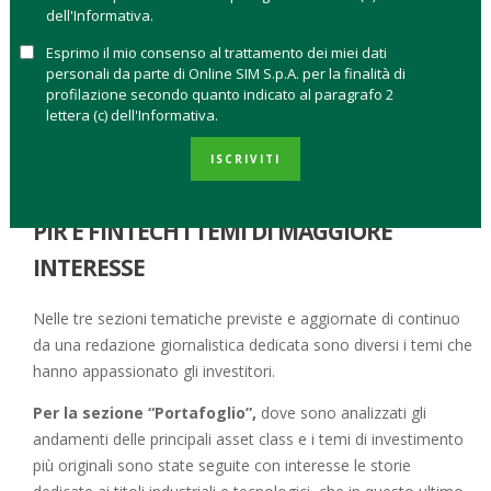
dell'Informativa.
domanda di risparmiatori, promotori finanziari, private banker,
consulenti indipendenti e investitori istituzionali, offrendo un
Esprimo il mio consenso al trattamento dei miei dati
personali da parte di Online SIM S.p.A. per la finalità di
punto di vista indipendente sui temi caldi dell’economia che
profilazione secondo quanto indicato al paragrafo 2
hanno un impatto diretto sulle scelte di investimento. Il Blog
lettera (c) dell'Informativa.
di Online Sim
è aperto all’interazione e raggiungibile
direttamente dalla home page
del nostro sito istituzionale
ISCRIVITI
oltre che sui canali social (Twitter e Facebook).
PIR E FINTECH I TEMI DI MAGGIORE
INTERESSE
Nelle tre sezioni tematiche previste e aggiornate di continuo
da una redazione giornalistica dedicata sono diversi i temi che
hanno appassionato gli investitori.
Per la sezione “Portafoglio”,
dove sono analizzati gli
andamenti delle principali asset class e i temi di investimento
più originali sono state seguite con interesse le storie